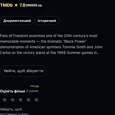
TMDb ★ 7.8
1999
59 хв.
Документальний
Історичний
Fists of Freedom examines one of the 20th century’s most
memorable moments — the dramatic “Black Power”
demonstration of American sprinters Tommie Smith and John
Carlos on the victory stand at the 1968 Summer games in
Mexico City. Using rare footage, archival photos and interviews
with key figures from the era, revisit a pivotal event in
American history.
Увійти, щоб зберегти
—
/10
Оцініть фільм
0 оцінок
★
★
★
★
★
★
★
★
★
★
Увійдіть, щоб
поставити оцінку.