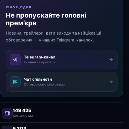
КІНО ЩОДНЯ
Не пропускайте головні
прем’єри
Новини, трейлери, дати виходу та найцікавіші
обговорення — у наших Telegram-каналах.
Telegram-канал
Новини та прем’єри
Чат спільноти
Обговорюємо кіно разом
149 425
фільмів у базі
5 303