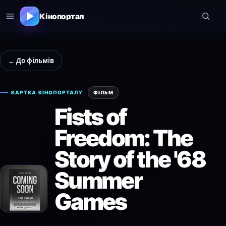
Кінопортал
← До фільмів
КАРТКА КІНОПОРТАЛУ
ФІЛЬМ
Fists of
Freedom: The
Story of the '68
Summer
Games