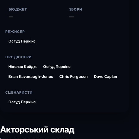
БЮДЖЕТ
ЗБОРИ
—
—
РЕЖИСЕР
Осґуд Перкінс
ПРОДЮСЕРИ
Ніколас Кейдж
Осґуд Перкінс
Brian Kavanaugh-Jones
Chris Ferguson
Dave Caplan
СЦЕНАРИСТИ
Осґуд Перкінс
Акторський склад