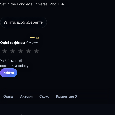
Set in the Longlegs universe. Plot TBA.
Увійти, щоб зберегти
—
/10
Оцініть фільм
0 оцінок
★
★
★
★
★
★
★
★
★
★
Увійдіть, щоб
поставити оцінку.
Увійти
Огляд
Актори
Схожі
Коментарі
0