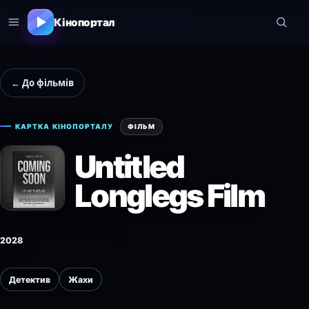
Кінопортал
← До фільмів
КАРТКА КІНОПОРТАЛУ
ФІЛЬМ
Untitled
Longlegs Film
2028
Детектив
Жахи