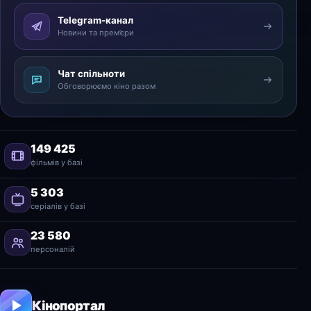
Telegram-канал
Новини та прем’єри
Чат спільноти
Обговорюємо кіно разом
149 425
фільмів у базі
5 303
серіалів у базі
23 580
персоналій
Кінопортал