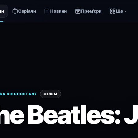
ми
Серіали
Новини
Прем’єри
Ще
КА КІНОПОРТАЛУ
ФІЛЬМ
he Beatles: 