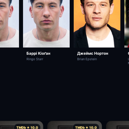
Джеймс Нортон
Баррі Кіоґан
Brian Epstein
Ringo Starr
TMDb ★ 10.0
TMDb ★ 10.0