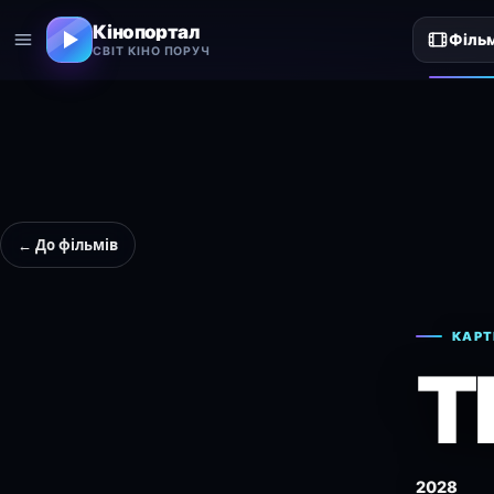
Кінопортал
Філь
СВІТ КІНО ПОРУЧ
← До фільмів
КАРТ
T
2028