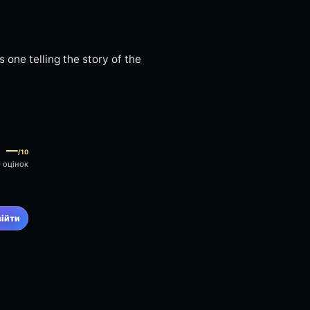
 one telling the story of the
—
/10
0 оцінок
війти