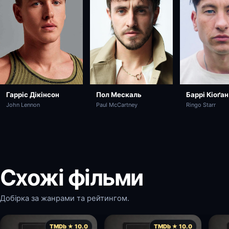
Гарріс Дікінсон
Баррі Кіоґан
Пол Мескаль
John Lennon
Ringo Starr
Paul McCartney
Схожі фільми
Добірка за жанрами та рейтингом.
TMDb ★ 10.0
TMDb ★ 10.0