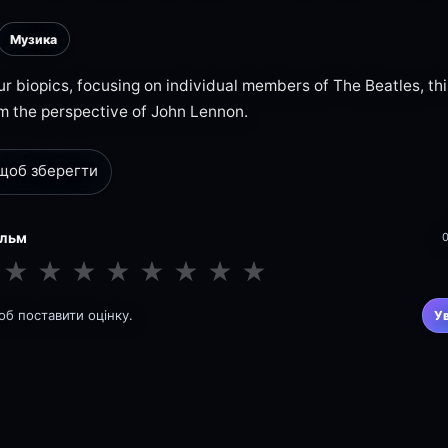
Музика
ur biopics, focusing on individual members of The Beatles, this
m the perspective of John Lennon.
 щоб зберегти
ільм
★
★
★
★
★
★
★
★
щоб поставити оцінку.
У