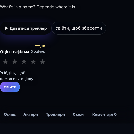
What's in a name? Depends where it is...
Увійти, щоб зберегти
▶ Дивитися трейлер
—
/10
Оцініть фільм
0 оцінок
★
★
★
★
★
★
★
★
★
★
Увійдіть, щоб
поставити оцінку.
Увійти
Огляд
Актори
Трейлери
Схожі
Коментарі
0