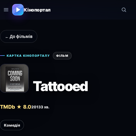
Кінопортал
← До фільмів
КАРТКА КІНОПОРТАЛУ
ФІЛЬМ
Tattooed
TMDb ★ 8.0
2013
3 хв.
Комедія