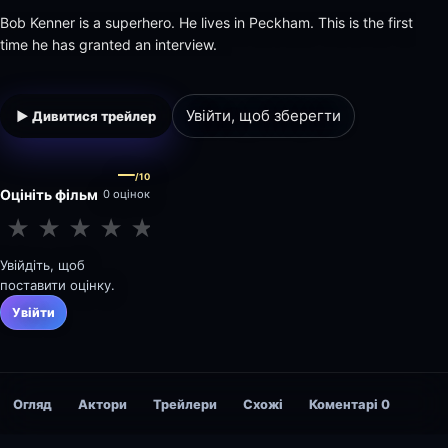
Bob Kenner is a superhero. He lives in Peckham. This is the first
time he has granted an interview.
Увійти, щоб зберегти
▶ Дивитися трейлер
—
/10
Оцініть фільм
0 оцінок
★
★
★
★
★
★
★
★
★
★
Увійдіть, щоб
поставити оцінку.
Увійти
Огляд
Актори
Трейлери
Схожі
Коментарі
0