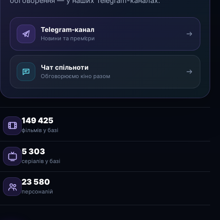
обговорення — у наших Telegram-каналах.
Telegram-канал
Новини та прем’єри
Чат спільноти
Обговорюємо кіно разом
149 425
фільмів у базі
5 303
серіалів у базі
23 580
персоналій