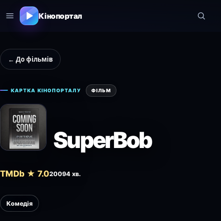
Кінопортал
← До фільмів
КАРТКА КІНОПОРТАЛУ
ФІЛЬМ
SuperBob
TMDb ★ 7.0
2009
4 хв.
Комедія