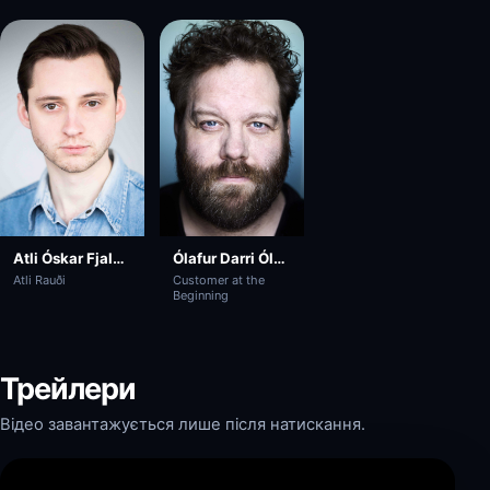
Atli Óskar Fjalarsson
Ólafur Darri Ólafsson
Atli Rauði
Customer at the
Beginning
Трейлери
Відео завантажується лише після натискання.