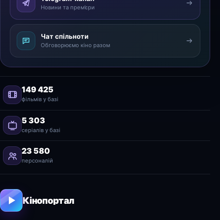
Новини та прем’єри
Чат спільноти
Обговорюємо кіно разом
149 425
фільмів у базі
5 303
серіалів у базі
23 580
персоналій
Кінопортал