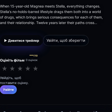
When 15-year-old Magnea meets Stella, everything changes.
Stella's no-holds-barred lifestyle drags them both into a world
of drugs, which brings serious consequences for each of them,
and their relationship. Twelve years later their paths cross
again, and a reckoning between them becomes unavoidable.
Увійти, щоб зберегти
▶ Дивитися трейлер
—
/10
Оцініть фільм
0 оцінок
★
★
★
★
★
★
★
★
★
★
Увійдіть, щоб
поставити оцінку.
Увійти