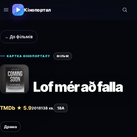
Кінопортал
← До фільмів
КАРТКА КІНОПОРТАЛУ
ФІЛЬМ
Lof mér að falla
TMDb ★ 5.9
2018
138 хв.
18A
Драма