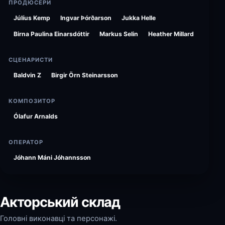
ПРОДЮСЕРИ
Júlíus Kemp
Ingvar Þórðarson
Jukka Helle
Birna Paulina Einarsdóttir
Markus Selin
Heather Millard
СЦЕНАРИСТИ
Baldvin Z
Birgir Örn Steinarsson
КОМПОЗИТОР
Ólafur Arnalds
ОПЕРАТОР
Jóhann Máni Jóhannsson
Акторський склад
Головні виконавці та персонажі.