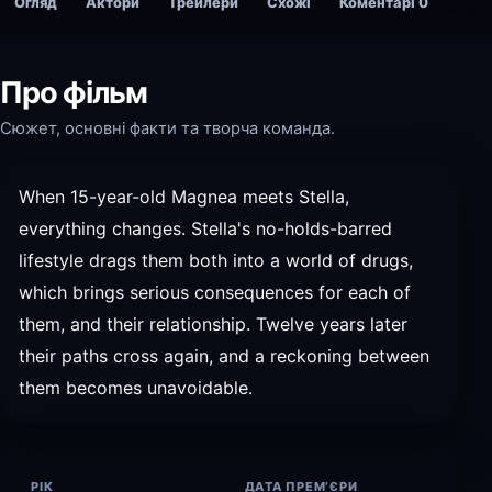
Огляд
Актори
Трейлери
Схожі
Коментарі
0
Про фільм
Сюжет, основні факти та творча команда.
When 15-year-old Magnea meets Stella,
everything changes. Stella's no-holds-barred
lifestyle drags them both into a world of drugs,
which brings serious consequences for each of
them, and their relationship. Twelve years later
their paths cross again, and a reckoning between
them becomes unavoidable.
РІК
ДАТА ПРЕМ’ЄРИ