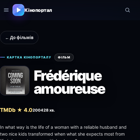
Кінопортал
← До фільмів
КАРТКА КІНОПОРТАЛУ
ФІЛЬМ
Frédérique
amoureuse
TMDb ★ 4.0
2004
28 хв.
In what way is the life of a woman with a reliable husband and
two nice kids transformed when what she expects most from