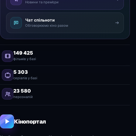
Новини та прем’єри
Чат спільноти
Обговорюємо кіно разом
149 425
фільмів у базі
5 303
серіалів у базі
23 580
персоналій
Кінопортал