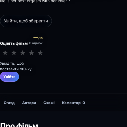
life is her next orgasm with her lover ?
Увійти, щоб зберегти
—
/10
Оцініть фільм
0 оцінок
★
★
★
★
★
★
★
★
★
★
Увійдіть, щоб
поставити оцінку.
Увійти
Огляд
Актори
Схожі
Коментарі
0
Про фільм