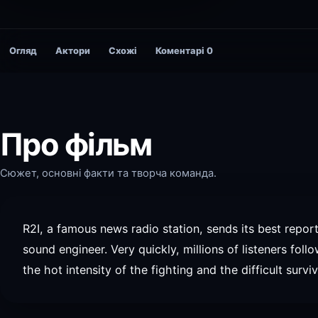
Огляд
Актори
Схожі
Коментарі
0
Про фільм
Сюжет, основні факти та творча команда.
R2I, a famous news radio station, sends its best reporti
sound engineer. Very quickly, millions of listeners foll
the hot intensity of the fighting and the difficult survi