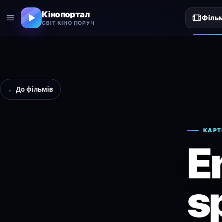
Кінопортал
Філь
СВІТ КІНО ПОРУЧ
← До фільмів
КАРТ
E
s