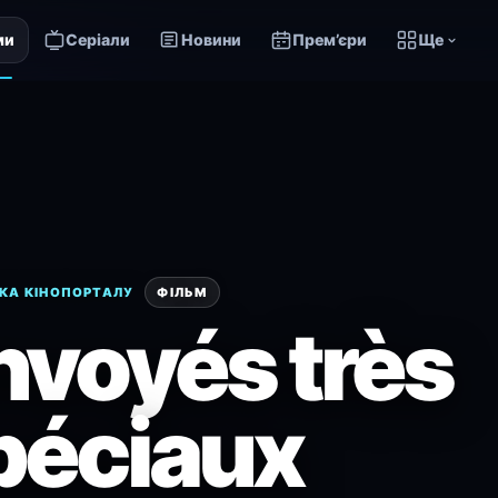
ми
Серіали
Новини
Прем’єри
Ще
КА КІНОПОРТАЛУ
ФІЛЬМ
nvoyés très
péciaux