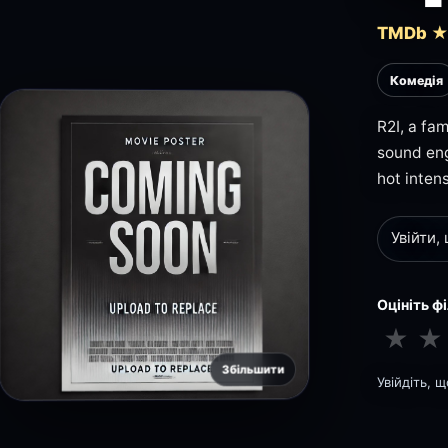
TMDb ★ 
Комедія
R2I, a fa
sound engi
hot intens
Увійти,
Оцініть ф
★
★
Збільшити
Увійдіть, 