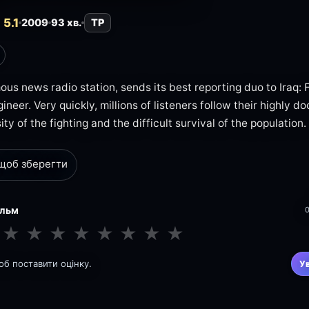
5.1
2009
93 хв.
TP
mous news radio station, sends its best reporting duo to Iraq: F
neer. Very quickly, millions of listeners follow their highly d
ity of the fighting and the difficult survival of the population.
 щоб зберегти
ільм
★
★
★
★
★
★
★
★
щоб поставити оцінку.
У