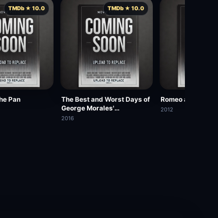
TMDb ★ 10.0
TMDb ★ 10.0
TMD
The Pan
The Best and Worst Days of
Romeo and Juliet 
George Morales'
2012
Unnaturally Long Life
2016