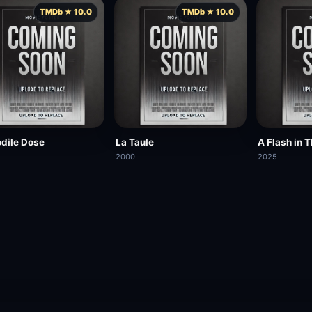
TMDb ★ 10.0
TMDb ★ 10.0
dile Dose
La Taule
A Flash in 
2000
2025