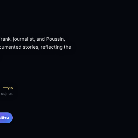
rank, journalist, and Poussin,
ocumented stories, reflecting the
—
/10
0 оцінок
війти