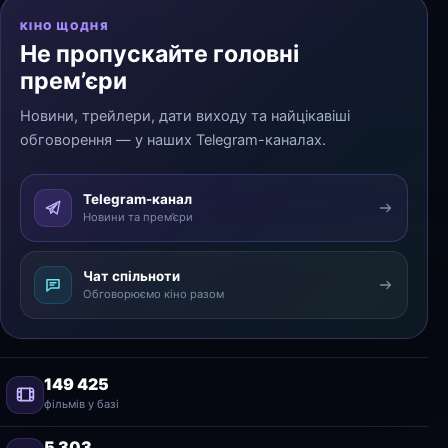
КІНО ЩОДНЯ
Не пропускайте головні
прем’єри
Новини, трейлери, дати виходу та найцікавіші
обговорення — у наших Telegram-каналах.
Telegram-канал
Новини та прем’єри
Чат спільноти
Обговорюємо кіно разом
149 425
фільмів у базі
5 303