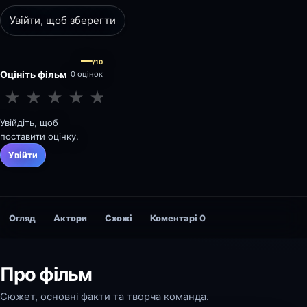
Увійти, щоб зберегти
—
/10
Оцініть фільм
0 оцінок
★
★
★
★
★
★
★
★
★
★
Увійдіть, щоб
поставити оцінку.
Увійти
Огляд
Актори
Схожі
Коментарі
0
Про фільм
Сюжет, основні факти та творча команда.