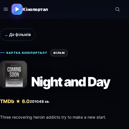
Кінопортал
← До фільмів
КАРТКА КІНОПОРТАЛУ
ФІЛЬМ
Night and Day
TMDb ★ 6.0
2010
48 хв.
Three recovering heroin addicts try to make a new start.