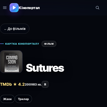
Кінопортал
← До фільмів
КАРТКА КІНОПОРТАЛУ
ФІЛЬМ
Sutures
TMDb ★ 4.2
2009
83 хв.
R
Жахи
Трилер