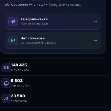
обговорення — у наших Telegram-каналах.
Telegram-канал
Новини та прем’єри
Чат спільноти
Обговорюємо кіно разом
149 425
фільмів у базі
5 303
серіалів у базі
23 580
персоналій