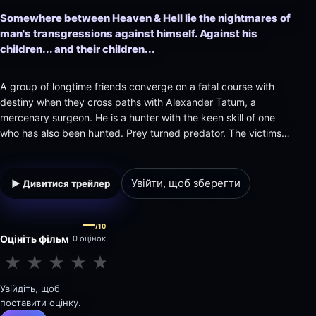
Somewhere between Heaven & Hell lie the nightmares of
man's transgressions against himself. Against his
children... and their children...
A group of longtime friends converge on a fatal course with
destiny when they cross paths with Alexander Tatum, a
mercenary surgeon. He is a hunter with the keen skill of one
who has also been hunted. Prey turned predator. The victims
quickly realize that Alexander is just the beginning of their
problems, as they find themselves enmeshed in a fight for
survi…
Увійти, щоб зберегти
▶ Дивитися трейлер
—
/10
Оцініть фільм
0 оцінок
★
★
★
★
★
★
★
★
★
★
Увійдіть, щоб
поставити оцінку.