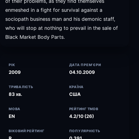
of their problems, as they find themselves
enmeshed in a fight for survival against a
sociopath business man and his demonic staff,
who will stop at nothing to prevail in the sale of
Black Market Body Parts.
РІК
ДАТА ПРЕМ’ЄРИ
2009
04.10.2009
ТРИВАЛІСТЬ
КРАЇНА
83 хв.
США
МОВА
РЕЙТИНГ TMDB
EN
4.2/10 (26)
ВІКОВИЙ РЕЙТИНГ
ПОПУЛЯРНІСТЬ
R
0.391