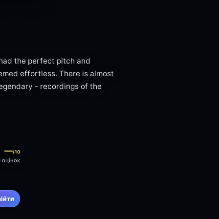
 had the perfect pitch and
emed effortless. There is almost
legendary - recordings of the
—
/10
0 оцінок
війти