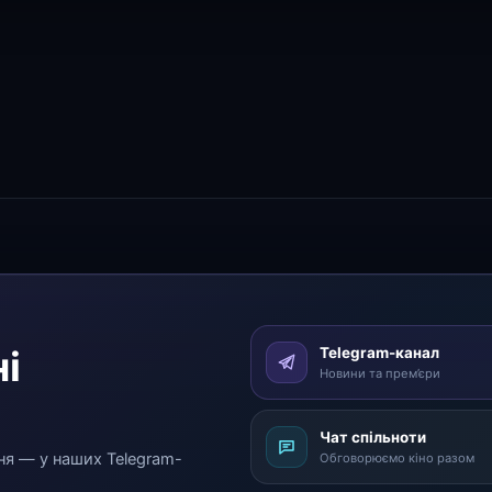
і
Telegram-канал
Новини та прем’єри
Чат спільноти
ня — у наших Telegram-
Обговорюємо кіно разом