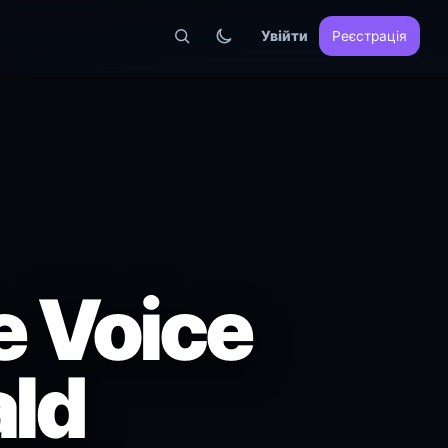
Увійти
Реєстрація
e Voice
ald