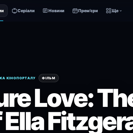
ми
Серіали
Новини
Прем’єри
Ще
КА КІНОПОРТАЛУ
ФІЛЬМ
ure Love: Th
 Ella Fitzger