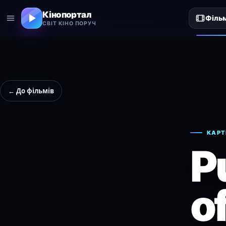
Кінопортал
Філь
СВІТ КІНО ПОРУЧ
← До фільмів
КАРТ
P
of