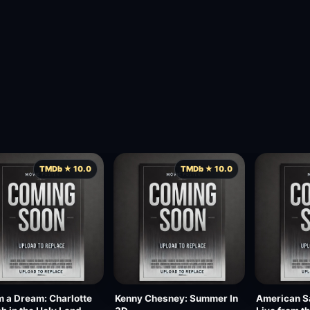
TMDb ★ 10.0
TMDb ★ 10.0
 a Dream: Charlotte
Kenny Chesney: Summer In
American S