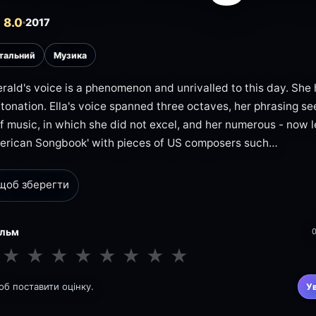
 8.0
2017
тальний
Музика
gerald's voice is a phenomenon and unrivalled to this day. She
ntonation. Ella's voice spanned three octaves, her phrasing se
of music, in which she did not excel, and her numerous - now 
merican Songbook' with pieces of US composers such…
 щоб зберегти
ільм
★
★
★
★
★
★
★
★
щоб поставити оцінку.
У