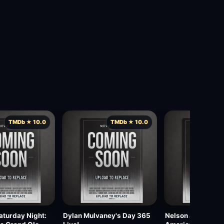
TMDb ★ 10.0
TMDb ★ 10.0
TMD
aturday Night:
Dylan Mulvaney's Day 365
Nelson and Jeane