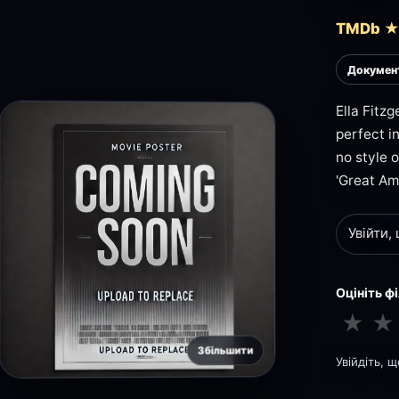
TMDb ★
Докумен
Ella Fitz
perfect i
no style 
'Great A
Увійти,
Оцініть ф
★
★
Збільшити
Увійдіть, 