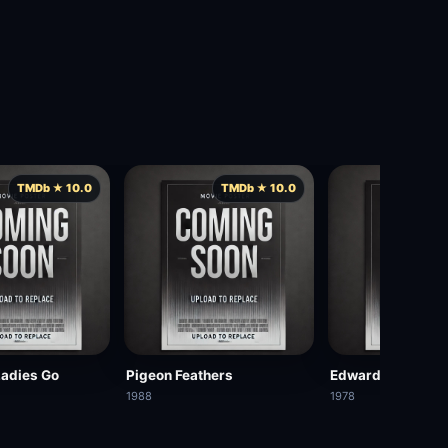
TMDb ★ 10.0
TMDb ★ 10.0
TMD
Ladies Go
Pigeon Feathers
Edward & Mrs. S
1988
1978