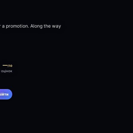
r a promotion. Along the way
—
/10
0 оцінок
війти