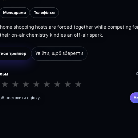
Мелодрама
Телефільм
 home shopping hosts are forced together while competing fo
their on-air chemistry kindles an off-air spark.
Увійти, щоб зберегти
ися трейлер
ільм
★
★
★
★
★
★
★
★
щоб поставити оцінку.
У