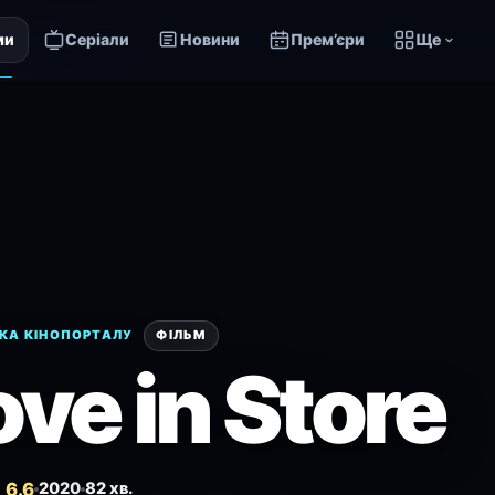
ми
Серіали
Новини
Прем’єри
Ще
КА КІНОПОРТАЛУ
ФІЛЬМ
ove in Store
 6.6
2020
82 хв.