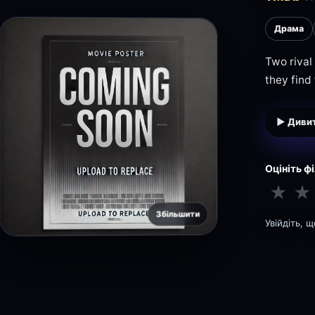
Драма
Two rival
they find 
▶ Дивит
Оцініть ф
★
★
Збільшити
Увійдіть, 