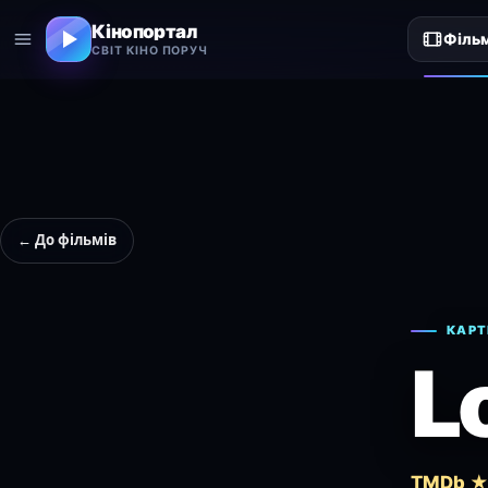
Кінопортал
Філь
СВІТ КІНО ПОРУЧ
← До фільмів
КАРТ
L
TMDb ★