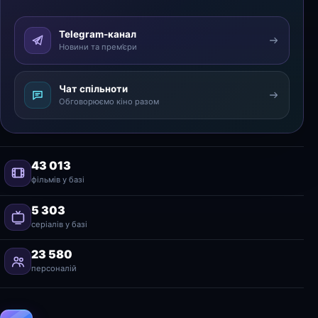
Telegram-канал
Новини та прем’єри
Чат спільноти
Обговорюємо кіно разом
43 013
фільмів у базі
5 303
серіалів у базі
23 580
персоналій