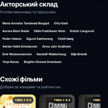
Акторський склад
Головні виконавці та персонажі.
Maria Annette Tanderød Berglyd
Otto Garli
Aurora Bach Rodal
Vilde Fredriksen Verlo
Kristin Langsrud
Peder Holene
Sigurd Sæthereng
Torkil Høeg
Adrian Holte Kristiansen
Anna Jahr Svalheim
Emir Mulaosmanovic
Randolf Walderhaug
Silje Breivik
Terje Ranes
Birgitte Victoria Svendsen
Схожі фільми
Добірка за жанрами та рейтингом.
TMDb ★ 9.0
TMDb ★ 8.4
TMDb ★ 8.