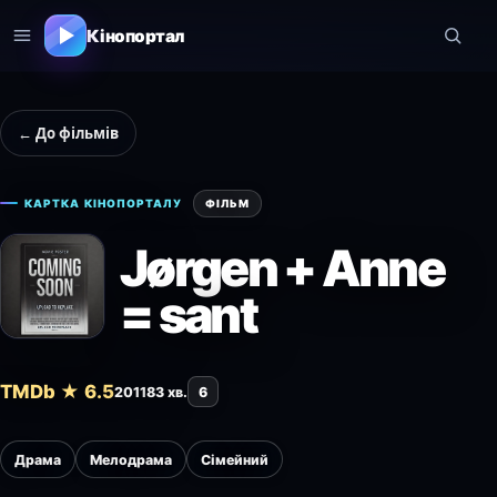
Кінопортал
← До фільмів
КАРТКА КІНОПОРТАЛУ
ФІЛЬМ
Jørgen + Anne
= sant
TMDb ★ 6.5
2011
83 хв.
6
Драма
Мелодрама
Сімейний