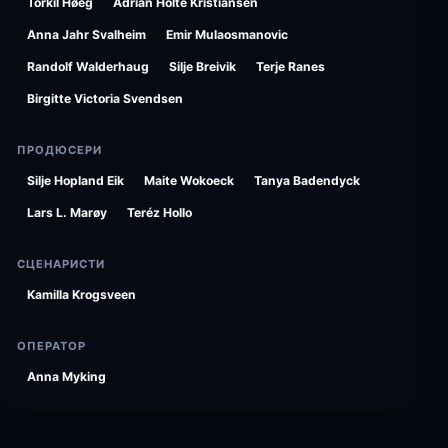
Torkil Høeg
Adrian Holte Kristiansen
Anna Jahr Svalheim
Emir Mulaosmanovic
Randolf Walderhaug
Silje Breivik
Terje Ranes
Birgitte Victoria Svendsen
ПРОДЮСЕРИ
Silje Hopland Eik
Maite Wokoeck
Tanya Badendyck
Lars L. Marøy
Teréz Hollo
СЦЕНАРИСТИ
Kamilla Krogsveen
ОПЕРАТОР
Anna Myking