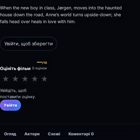
When the new boy in class, Jørgen, moves into the haunted
house down the road, Anne’s world turns upside-down; she
falls head over heals in love with him.
Увійти, щоб зберегти
—
/10
Оцініть фільм
0 оцінок
★
★
★
★
★
★
★
★
★
★
Увійдіть, щоб
поставити оцінку.
Увійти
Огляд
Актори
Схожі
Коментарі
0