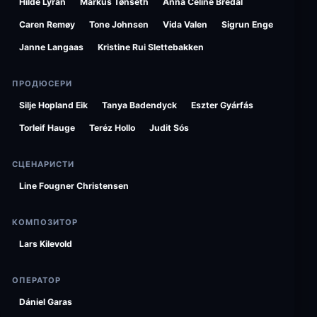
Hilde Lyrån
Markus Tønseth
Anna Celine Bredal
Caren Remøy
Tone Johnsen
Vida Valen
Sigrun Enge
Janne Langaas
Kristine Rui Slettebakken
ПРОДЮСЕРИ
Silje Hopland Eik
Tanya Badendyck
Eszter Gyárfás
Torleif Hauge
Teréz Hollo
Judit Sós
СЦЕНАРИСТИ
Line Fougner Christensen
КОМПОЗИТОР
Lars Kilevold
ОПЕРАТОР
Dániel Garas