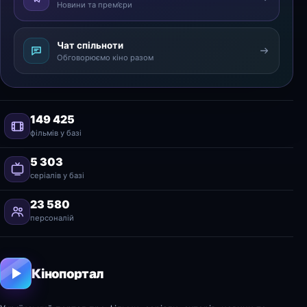
Новини та прем’єри
Чат спільноти
Обговорюємо кіно разом
149 425
фільмів у базі
5 303
серіалів у базі
23 580
персоналій
Кінопортал