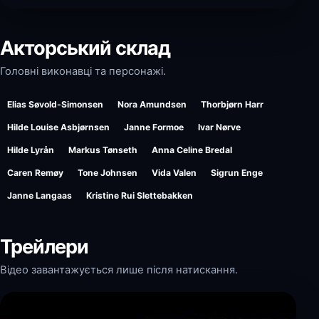
Акторський склад
Головні виконавці та персонажі.
Elias Søvold-Simonsen
Nora Amundsen
Thorbjørn Harr
Hilde Louise Asbjørnsen
Janne Formoe
Ivar Nørve
Hilde Lyrån
Markus Tønseth
Anna Celine Bredal
Caren Remøy
Tone Johnsen
Vida Valen
Sigrun Enge
Janne Langaas
Kristine Rui Slettebakken
Трейлери
Відео завантажується лише після натискання.