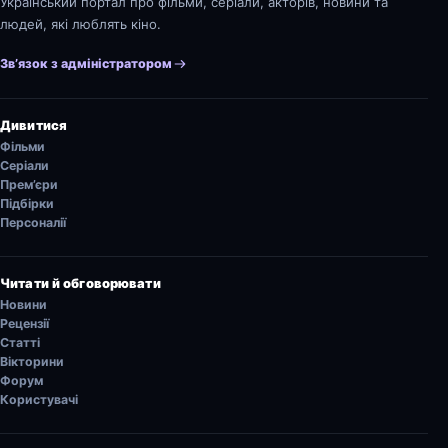
Український портал про фільми, серіали, акторів, новини та
людей, які люблять кіно.
Зв’язок з адміністратором
Дивитися
Фільми
Серіали
Прем’єри
Підбірки
Персоналії
Читати й обговорювати
Новини
Рецензії
Статті
Вікторини
Форум
Користувачі