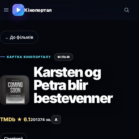
Кінопортал
← До фільмів
КАРТКА КІНОПОРТАЛУ
ФІЛЬМ
Karsten og
Petra blir
bestevenner
TMDb ★ 6.1
2013
74 хв.
A
Сімейний