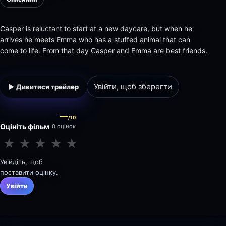
Casper is reluctant to start at a new daycare, but when he
arrives he meets Emma who has a stuffed animal that can
come to life. From that day Casper and Emma are best friends.
Увійти, щоб зберегти
▶ Дивитися трейлер
—
/10
Оцініть фільм
0 оцінок
★
★
★
★
★
★
★
★
★
★
Увійдіть, щоб
поставити оцінку.
Увійти