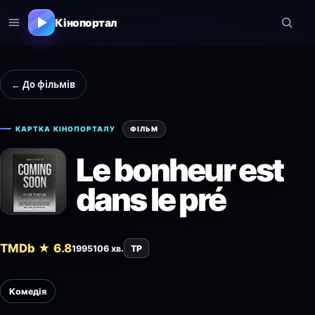
Кінопортал
← До фільмів
КАРТКА КІНОПОРТАЛУ
ФІЛЬМ
Le bonheur est
dans le pré
TMDb ★ 6.8
1995
106 хв.
TP
Комедія