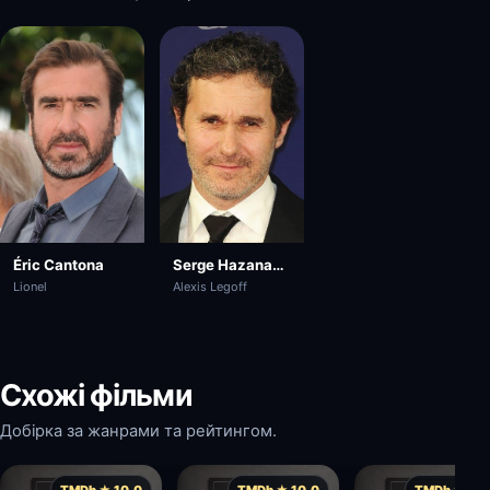
Serge Hazanavicius
Éric Cantona
Alexis Legoff
Lionel
Схожі фільми
Добірка за жанрами та рейтингом.
TMDb ★ 10.0
TMDb ★ 10.0
TMDb ★ 10.