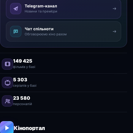
Telegram-канал
Новини та прем’єри
Чат спільноти
Обговорюємо кіно разом
149 425
фільмів у базі
5 303
серіалів у базі
23 580
персоналій
Кінопортал