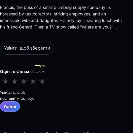
Francis, the boss of a small plumbing supply company, is
harassed by tax collectors, striking employees, and an
impossible wife and daughter. His only joy is sharing lunch with
his friend Gerard. Then a TV show called "where are you?"
shows a woman from Gers who is searching for her husband
who disappeared 28 years ago. The lost husband looks like an
identic…
Увійти, щоб зберегти
—
/10
Оцініть фільм
0 оцінок
★
★
★
★
★
★
★
★
★
★
Увійдіть, щоб
поставити оцінку.
Увійти