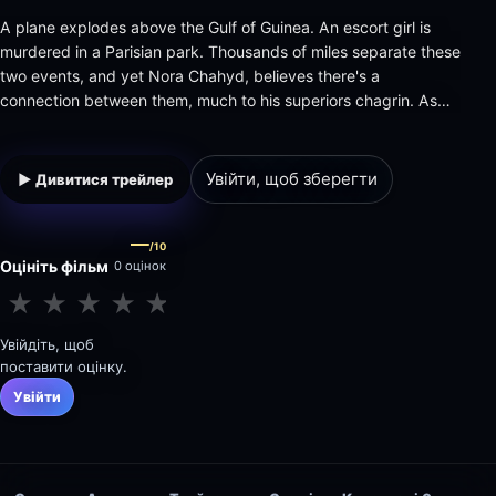
A plane explodes above the Gulf of Guinea. An escort girl is
murdered in a Parisian park. Thousands of miles separate these
two events, and yet Nora Chahyd, believes there's a
connection between them, much to his superiors chagrin. As
Nora investigates, getting dangerously close to the powers
that be, the murders and betrayals accumulate, and signs point
to…
Увійти, щоб зберегти
▶ Дивитися трейлер
—
/10
Оцініть фільм
0 оцінок
★
★
★
★
★
★
★
★
★
★
Увійдіть, щоб
поставити оцінку.
Увійти