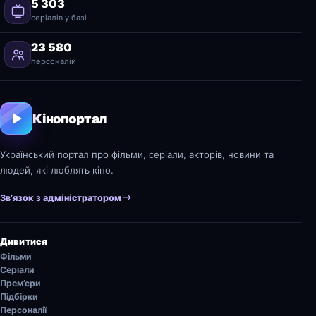
5 303
серіалів у базі
23 580
персоналій
Кінопортал
Український портал про фільми, серіали, акторів, новини та
людей, які люблять кіно.
Зв’язок з адміністратором
Дивитися
Фільми
Серіали
Прем’єри
Підбірки
Персоналії