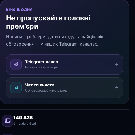
КІНО ЩОДНЯ
Не пропускайте головні
прем’єри
Новини, трейлери, дати виходу та найцікавіші
обговорення — у наших Telegram-каналах.
Telegram-канал
Новини та прем’єри
Чат спільноти
Обговорюємо кіно разом
149 425
фільмів у базі