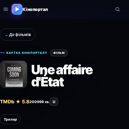
Кінопортал
← До фільмів
КАРТКА КІНОПОРТАЛУ
ФІЛЬМ
Une affaire
d'État
TMDb ★ 5.8
2009
99 хв.
U
Трилер