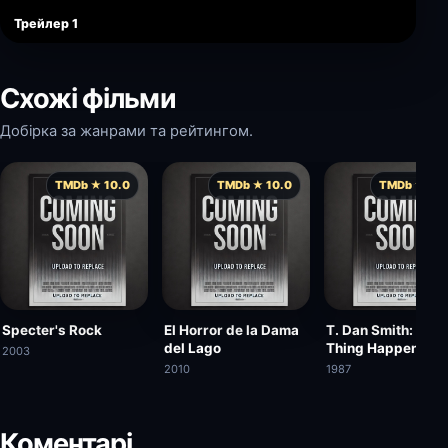
Трейлер 1
Схожі фільми
Добірка за жанрами та рейтингом.
TMDb ★ 10.0
TMDb ★ 10.0
TMDb ★ 10.
Specter's Rock
El Horror de la Dama
T. Dan Smith: A F
del Lago
Thing Happened o
2003
the Way to Utopia
2010
1987
Коментарі