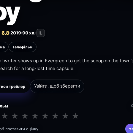
oy
 6.8
2019
90 хв.
L
ма
Телефільм
al writer shows up in Evergreen to get the scoop on the town
search for a long-lost time capsule.
Увійти, щоб зберегти
ися трейлер
ільм
★
★
★
★
★
★
★
★
щоб поставити оцінку.
У