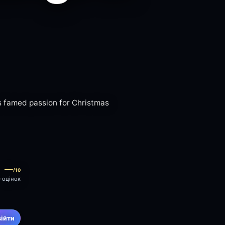
's famed passion for Christmas
—
/10
0 оцінок
війти