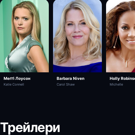
Меґґі Лоусон
Holly Robins
Barbara Niven
Katie Connell
Michelle
Carol Shaw
Трейлери