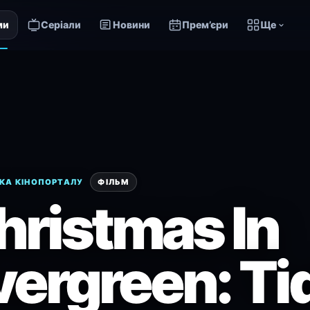
ми
Серіали
Новини
Прем’єри
Ще
КА КІНОПОРТАЛУ
ФІЛЬМ
hristmas In
vergreen: Ti