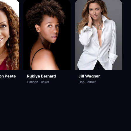
on Peete
Rukiya Bernard
Jill Wagner
Hannah Tucker
Lisa Palmer