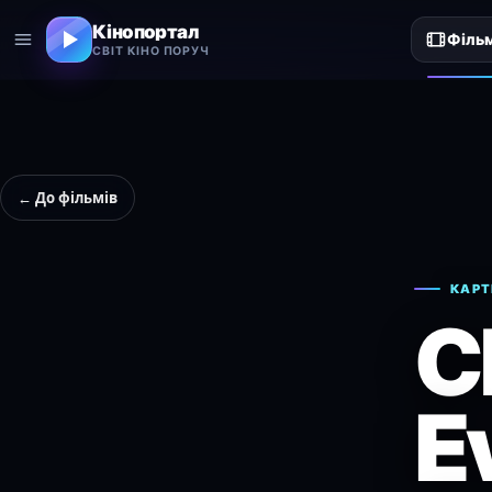
Кінопортал
Філь
СВІТ КІНО ПОРУЧ
← До фільмів
КАРТ
C
E