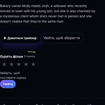
Bakery owner Molly meets Josh, a widower who recently
moved to town with his young son, but she is also charmed by
a mysterious client whom she’s never met in person and she
doesn’t realize that they’re the same man.
Увійти, щоб зберегти
▶ Дивитися трейлер
—
/10
Оцініть фільм
0 оцінок
★
★
★
★
★
★
★
★
★
★
Увійдіть, щоб
поставити оцінку.
Увійти