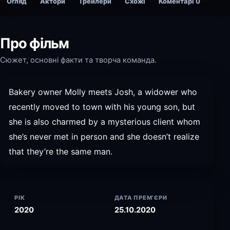
Огляд
Актори
Трейлери
Схожі
Коментарі
0
Про фільм
Сюжет, основні факти та творча команда.
Bakery owner Molly meets Josh, a widower who
recently moved to town with his young son, but
she is also charmed by a mysterious client whom
she’s never met in person and she doesn’t realize
that they’re the same man.
РІК
ДАТА ПРЕМ’ЄРИ
2020
25.10.2020