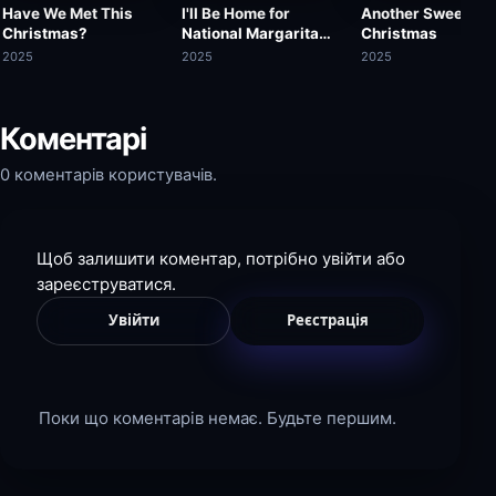
Have We Met This
I'll Be Home for
Another Sweet
Christmas?
National Margarita
Christmas
Day
2025
2025
2025
Коментарі
0 коментарів користувачів.
Щоб залишити коментар, потрібно увійти або
зареєструватися.
Увійти
Реєстрація
Поки що коментарів немає. Будьте першим.