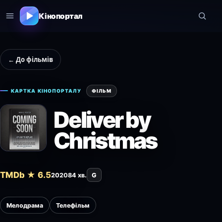
Кінопортал
← До фільмів
КАРТКА КІНОПОРТАЛУ
ФІЛЬМ
Deliver by
Christmas
TMDb ★ 6.5
2020
84 хв.
G
Мелодрама
Телефільм