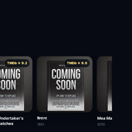
TMDb ★ 9.2
TMDb ★ 9.0
TM
ndertaker's
জিঘাংসা
Mea Maxima Culp
Matches
1951
2010