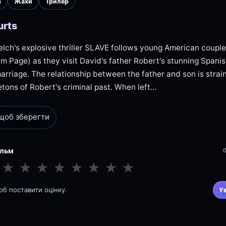
в
Жахи
Трилер
urts
lch's explosive thriller SLAVE follows young American coupl
m Page) as they visit David's father Robert's stunning Spanish 
marriage. The relationship between the father and son is strai
etons of Robert's criminal past. When left…
 щоб зберегти
ільм
★
★
★
★
★
★
★
★
щоб поставити оцінку.
У