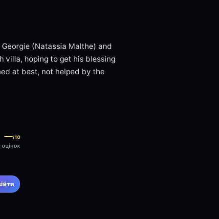
e Georgie (Natassia Malthe) and
villa, hoping to get his blessing
ned at best, not helped by the
—
/10
0 оцінок
війти