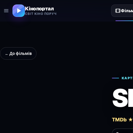
Кінопортал
Філь
СВІТ КІНО ПОРУЧ
← До фільмів
КАРТ
S
TMDb ★