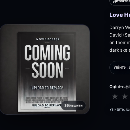
Детекти
Love H
Darryn We
David (Sa
on their 
dark skel
Увійти,
Оцініть ф
★
★
Збільшити
Увійдіть, 