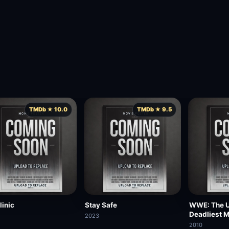
TMDb ★ 10.0
TMDb ★ 9.5
linic
Stay Safe
WWE: The U
Deadliest 
2023
2010