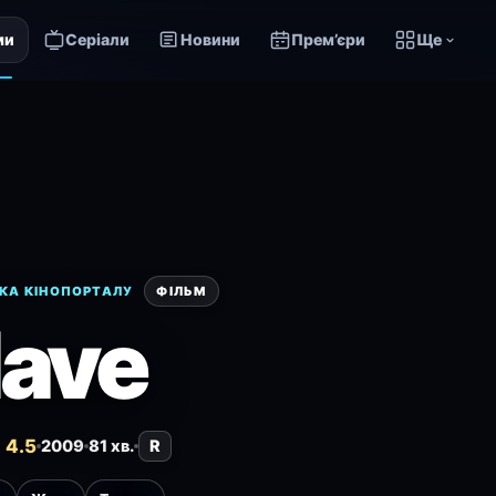
ми
Серіали
Новини
Прем’єри
Ще
КА КІНОПОРТАЛУ
ФІЛЬМ
lave
 4.5
2009
81 хв.
R