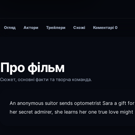
Огляд
Актори
Трейлери
Схожі
Коментарі
0
Про фільм
Сюжет, основні факти та творча команда.
An anonymous suitor sends optometrist Sara a gift for
her secret admirer, she learns her one true love migh