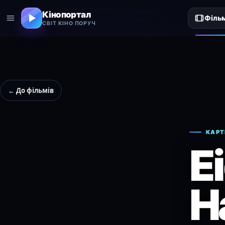
Кінопортал
Філь
СВІТ КІНО ПОРУЧ
← До фільмів
КАРТ
Ei
H