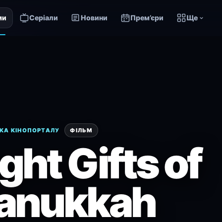
ми
Серіали
Новини
Прем’єри
Ще
КА КІНОПОРТАЛУ
ФІЛЬМ
ght Gifts of
anukkah