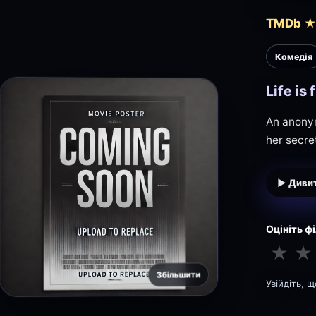
TMDb ★ 
Комедія
Life is 
An anonym
her secre
▶ Дивит
Оцініть ф
★
★
Збільшити
Увійдіть, 