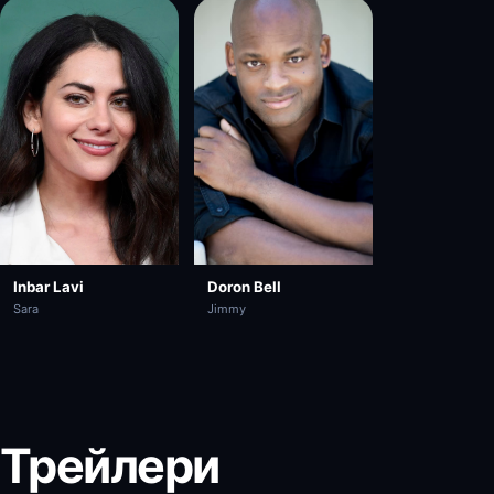
Inbar Lavi
Doron Bell
Sara
Jimmy
Трейлери