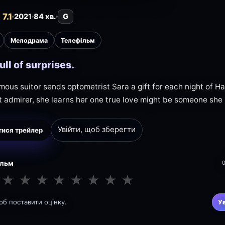
7.1
2021
84 хв.
G
Мелодрама
Телефільм
full of surprises.
ous suitor sends optometrist Sara a gift for each night of Ha
t admirer, she learns her one true love might be someone she
Увійти, щоб зберегти
ися трейлер
ільм
★
★
★
★
★
★
★
★
щоб поставити оцінку.
У