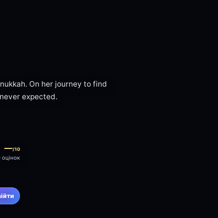
nukkah. On her journey to find
 never expected.
—
/10
0 оцінок
війти