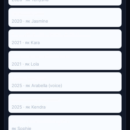
Опівнічне небо
2020 · як Jasmine
Seven Methods of Killing Kylie Jenner
2021 · як Kara
Silence And Her Roommate
2021 · як Lola
Замок монстрів
2025 · як Arabella (voice)
Maintenance Required
2025 · як Kendra
Thanks for Considering Me
як Sophie