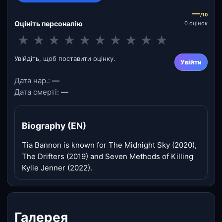
—
/10
Оцініть персоналію
0 оцінок
★
★
★
★
★
★
★
★
★
★
Увійдіть, щоб поставити оцінку.
Увійти
Дата нар.:
—
Дата смерті:
—
Biography (EN)
Tia Bannon is known for The Midnight Sky (2020),
The Drifters (2019) and Seven Methods of Killing
Kylie Jenner (2022).
Галерея