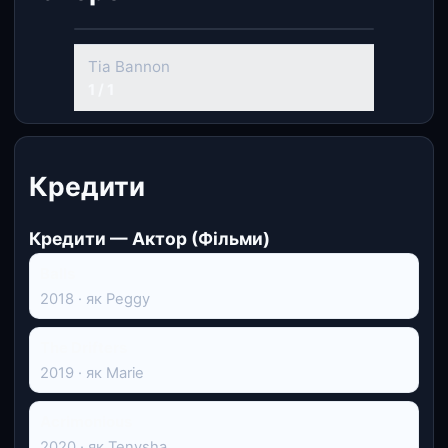
Tia Bannon
1 / 1
Кредити
Кредити — Актор (Фільми)
Balls
2018 · як Peggy
The Drifters
2019 · як Marie
Acrimonious
2020 · як Tenysha