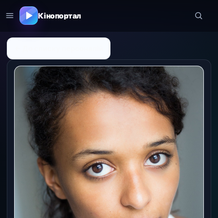
Кінопортал
← До списку персоналій