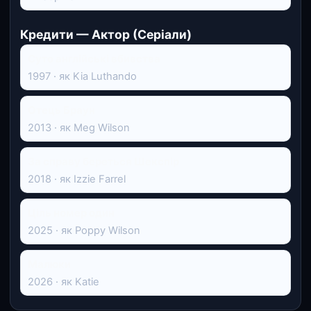
Кредити — Актор (Серіали)
Суто англійські вбивства
1997 · як Kia Luthando
Отець Браун
2013 · як Meg Wilson
За справу береться Шекспір
2018 · як Izzie Farrel
Ціль номер один
2025 · як Poppy Wilson
Малюки
2026 · як Katie