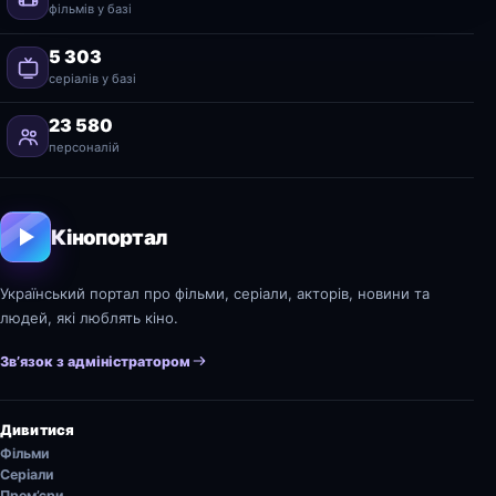
фільмів у базі
5 303
серіалів у базі
23 580
персоналій
Кінопортал
Український портал про фільми, серіали, акторів, новини та
людей, які люблять кіно.
Зв’язок з адміністратором
Дивитися
Фільми
Серіали
Прем’єри