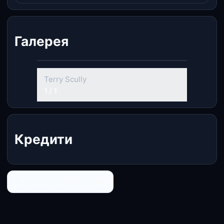
Галерея
Terry Scully
1 / 1
Кредити
← До списку персоналій