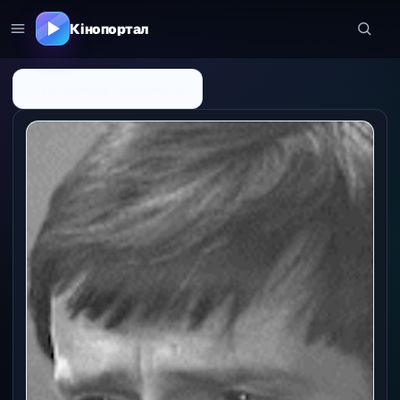
Кінопортал
← До списку персоналій