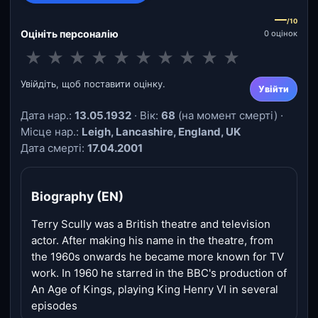
—
/10
Оцініть персоналію
0 оцінок
★
★
★
★
★
★
★
★
★
★
Увійдіть, щоб поставити оцінку.
Увійти
Дата нар.:
13.05.1932
· Вік:
68
(на момент смерті) ·
Місце нар.:
Leigh, Lancashire, England, UK
Дата смерті:
17.04.2001
Biography (EN)
Terry Scully was a British theatre and television
actor. After making his name in the theatre, from
the 1960s onwards he became more known for TV
work. In 1960 he starred in the BBC's production of
An Age of Kings, playing King Henry VI in several
episodes