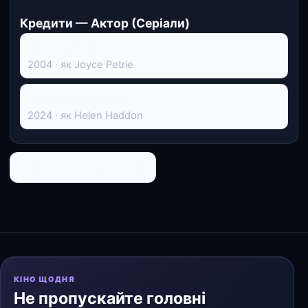
Кредити — Актор (Серіали)
Доля Салєма
2004 · як Joyce Petrie
Повернення до раю
2024 · як Helen Haddon
← До списку персоналій
КІНО ЩОДНЯ
Не пропускайте головні