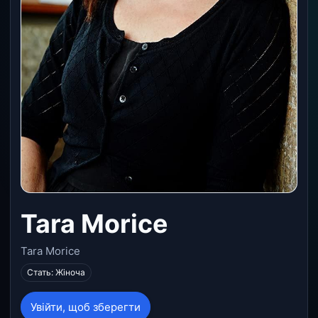
Tara Morice
Tara Morice
Стать: Жіноча
Увійти, щоб зберегти