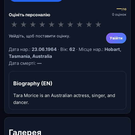
—
/10
Оцініть персоналію
0 оцінок
★
★
★
★
★
★
★
★
★
★
Увійдіть, щоб поставити оцінку.
Увійти
Дата нар.:
23.06.1964
· Вік:
62
· Місце нар.:
Hobart,
Tasmania, Australia
Дата смерті:
—
Biography (EN)
Tara Morice is an Australian actress, singer, and
dancer.
Галерея