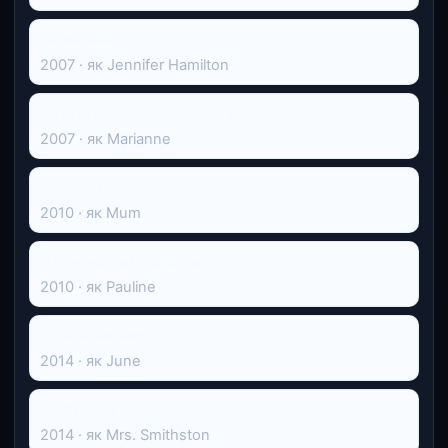
Вересень
2007 · як Jennifer Hamilton
Razzle Dazzle: A Journey into Dance
2007 · як Marianne
Miracle Fish
2010 · як Mum
Oranges and Sunshine
2010 · як Pauline
Like Breathing
2014 · як June
Smithston
2014 · як Mrs. Smithston