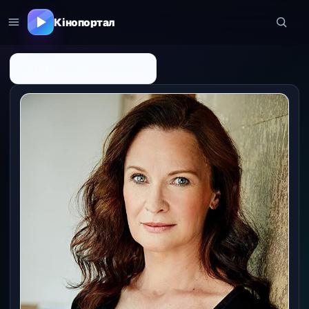
Кінопортал
← До списку персоналій