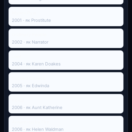
Мулен Руж
2001 · як Prostitute
Ordinary People
2002 · як Narrator
Loot
2004 · як Karen Doakes
Second Chance
2005 · як Edwinda
Кенді
2006 · як Aunt Katherine
Answered by Fire
2006 · як Helen Waldman