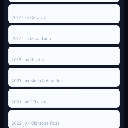
Let's See How Fast This Baby Will Go
2017 · як Carolyn
Dance Academy: The Movie
2017 · як Miss Raine
Reaching Distance
2018 · як Reader
The Butter Scene
2021 · як Maria Schneider
Кролик Петрик: Втеча до міста
2021 · як Officiant
The Home Team
2022 · як Glenrose Rose