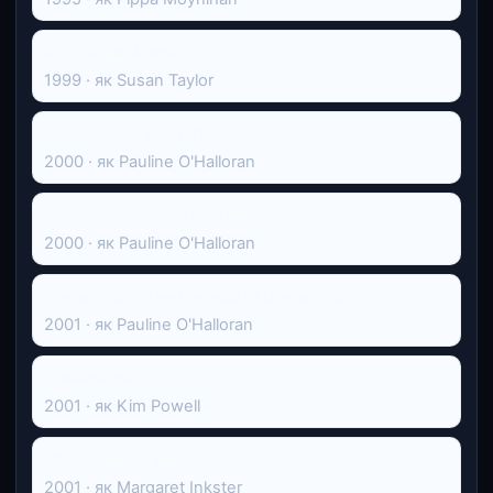
A Difficult Woman
1999 · як Susan Taylor
Dogwoman: A Grrrl's Best Friend
2000 · як Pauline O'Halloran
Dogwoman: Dead Dog Walking
2000 · як Pauline O'Halloran
Dogwoman: The Legend of Dogwoman
2001 · як Pauline O'Halloran
Hildegarde
2001 · як Kim Powell
My Husband, My Killer
2001 · як Margaret Inkster