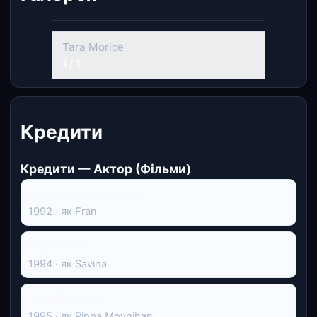
Tara Morice
1 / 1
Кредити
Кредити — Актор (Фільми)
Австралійське танго
1992 · як Fran
Metal Skin
1994 · як Savina
Hotel Sorrento
1995 · як Pippa Moynihan