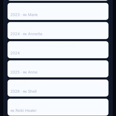
Carmen
2023 · як Marie
The Moogai
2024 · як Annette
Nugget Is Dead?: A Christmas Story
2024
Sandtrap
2025 · як Anne
The Deb
2026 · як Shell
Flow
як Reiki Healer