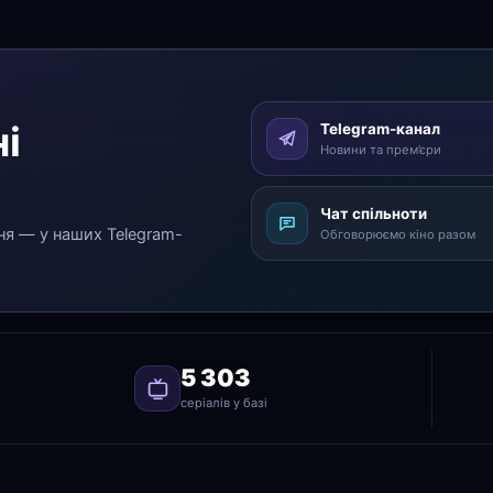
і
Telegram-канал
Новини та прем’єри
Чат спільноти
ня — у наших Telegram-
Обговорюємо кіно разом
5 303
серіалів у базі