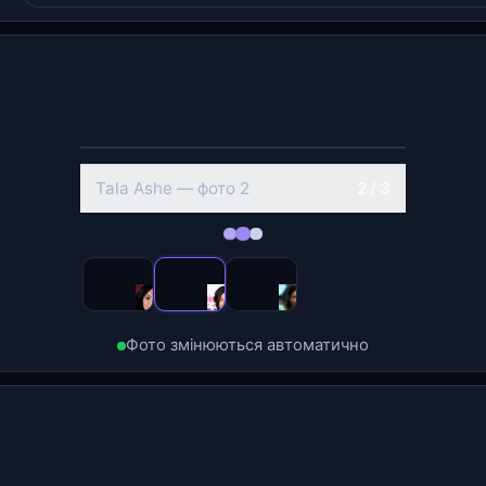
‹
›
Tala Ashe — фото 2
2 / 3
Фото змінюються автоматично