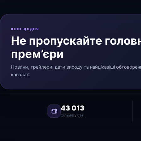
КІНО ЩОДНЯ
Не пропускайте головн
прем’єри
Новини, трейлери, дати виходу та найцікавіші обговорен
каналах.
43 013
фільмів у базі