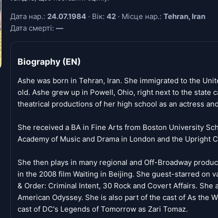
Дата нар.:
24.07.1984
· Вік:
42
· Місце нар.:
Tehran, Iran
Дата смерті:
—
Biography (EN)
Ashe was born in Tehran, Iran. She immigrated to the Un
old. Ashe grew up in Powell, Ohio, right next to the state 
theatrical productions of her high school as an actress and
She received a BA in Fine Arts from Boston University Sch
Academy of Music and Drama in London and the Upright Ci
She then plays in many regional and Off-Broadway product
in the 2008 film Waiting in Beijing. She guest-starred on 
& Order: Criminal Intent, 30 Rock and Covert Affairs. She
American Odyssey. She is also part of the cast of As the W
cast of DC's Legends of Tomorrow as Zari Tomaz.