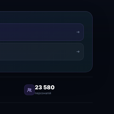
23 580
персоналій