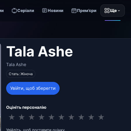
ми
Серіали
Новини
Прем’єри
Ще
Tala Ashe
Tala Ashe
Стать: Жіноча
Увійти, щоб зберегти
Оцініть персоналію
★
★
★
★
★
★
★
★
★
★
Увійдіть, щоб поставити оцінку.