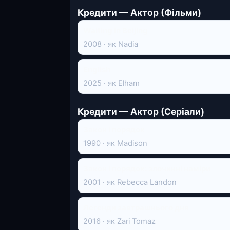
Кредити — Актор (Фільми)
Waiting in Beijing
2008 · як Nadia
English
2025 · як Elham
Кредити — Актор (Серіали)
Закон і порядок
1990 · як Madison
Закон і порядок: злочинні наміри
2001 · як Rebecca Landon
Легенди завтрашнього дня
2016 · як Zari Tomaz