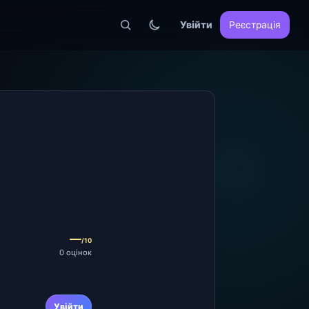
Увійти
Реєстрація
—
/10
0 оцінок
Увійти