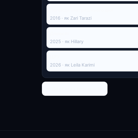
Легенди завтрашнього дня
2016 · як Zari Tarazi
Дорослі
2025 · як Hillary
ЦРУ
2026 · як Leila Karimi
← До списку персоналій