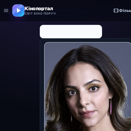
Кінопортал
Філь
СВІТ КІНО ПОРУЧ
← До списку персоналій