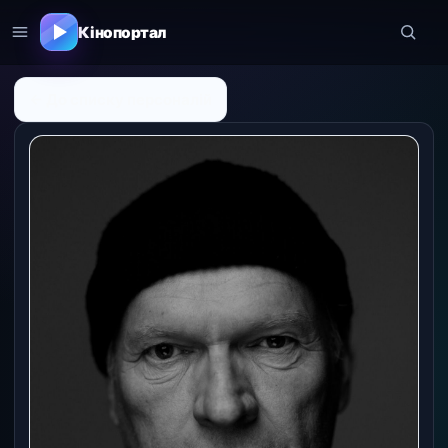
Кінопортал
← До списку персоналій