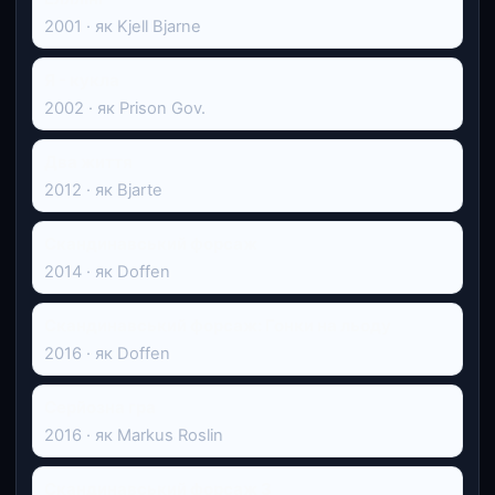
2001 · як Kjell Bjarne
Я - кукла
2002 · як Prison Gov.
Два життя
2012 · як Bjarte
Cкандинавський форсаж
2014 · як Doffen
Скандинавський форсаж: Гонки на льоду
2016 · як Doffen
Серйозна гра
2016 · як Markus Roslin
Скандинавський форсаж 3