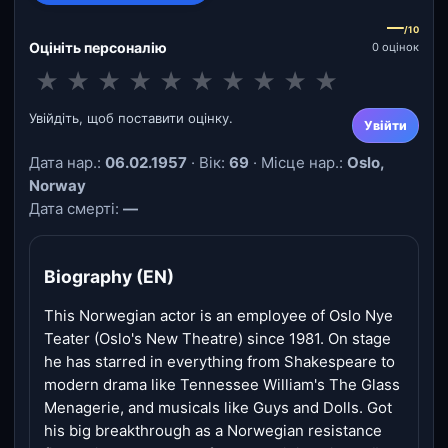
—
/10
Оцініть персоналію
0 оцінок
★
★
★
★
★
★
★
★
★
★
Увійдіть, щоб поставити оцінку.
Увійти
Дата нар.:
06.02.1957
· Вік:
69
· Місце нар.:
Oslo,
Norway
Дата смерті:
—
Biography (EN)
This Norwegian actor is an employee of Oslo Nye
Teater (Oslo's New Theatre) since 1981. On stage
he has starred in everything from Shakespeare to
modern drama like Tennessee William's The Glass
Menagerie, and musicals like Guys and Dolls. Got
his big breakthrough as a Norwegian resistance