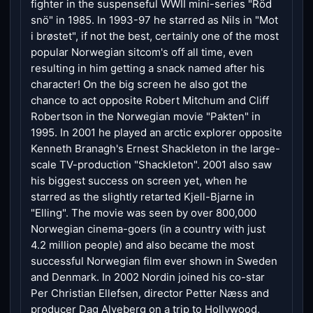
fighter in the suspenseful WWII mini-series "Röd
snö" in 1985. In 1993-97 he starred as Nils in "Mot
i brøstet", if not the best, certainly one of the most
popular Norwegian sitcom's off all time, even
resulting in him getting a snack named after his
character! On the big screen he also got the
chance to act opposite Robert Mitchum and Cliff
Robertson in the Norwegian movie "Pakten" in
1995. In 2001 he played an arctic explorer opposite
Kenneth Branagh's Ernest Shackleton in the large-
scale TV-production "Shackleton". 2001 also saw
his biggest success on screen yet, when he
starred as the slightly retarted Kjell-Bjarne in
"Elling". The movie was seen by over 800,000
Norwegian cinema-goers (in a country with just
4.2 million people) and also became the most
successful Norwegian film ever shown in Sweden
and Denmark. In 2002 Nordin joined his co-star
Per Christian Ellefsen, director Petter Næss and
producer Dag Alveberg on a trip to Hollywood,