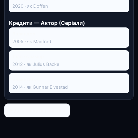
2020 · як Doffen
Кредити — Актор (Серіали)
Валандер
2005 · як Manfred
Ліллехаммер
2012 · як Julius Backe
Блакитні очі
2014 · як Gunnar Elvestad
← До списку персоналій