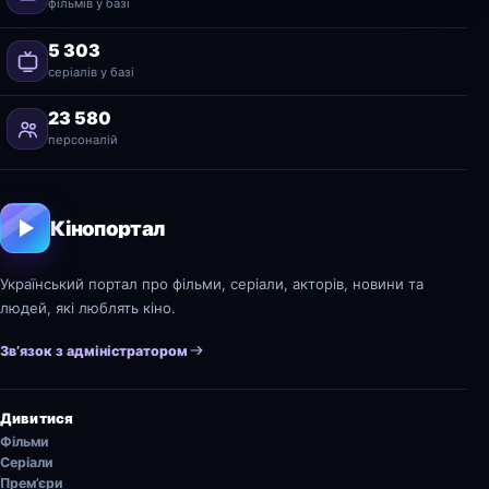
фільмів у базі
5 303
серіалів у базі
23 580
персоналій
Кінопортал
Український портал про фільми, серіали, акторів, новини та
людей, які люблять кіно.
Зв’язок з адміністратором
Дивитися
Фільми
Серіали
Прем’єри