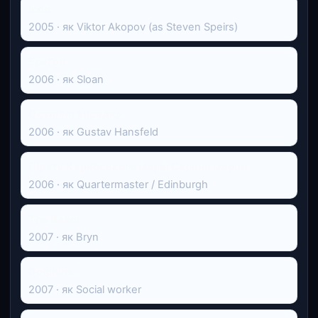
Icon
2005 · як Viktor Akopov (as Steven Speirs)
Ераґон
2006 · як Sloan
Остання висадка
2006 · як Gustav Hansfeld
Пірати Карибського моря: Скриня мерця
2006 · як Quartermaster / Edinburgh
The Baker
2007 · як Bryn
Dolphins
2007 · як Social worker