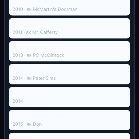
Руки-ноги за любов
2010 · як McMartin's Doorman
Hunky Dory
2011 · як Mr. Cafferty
Gangsta Granny
2013 · як PC McClintock
The Boy in the Dress
2014 · як Peter Sims
Запалюючи зірки
2014
The Bad Education Movie
2015 · як Don