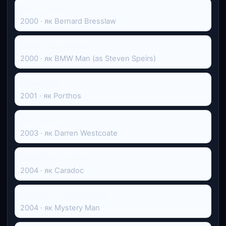
Cor, Blimey!
2000 · як Bernard Bresslaw
Rancid Aluminium
2000 · як BMW Man (as Steven Speirs)
Мушкетер
2001 · як Porthos
The Planman
2003 · як Darren Westcoate
Benefit to Mankind
2004 · як Caradoc
The Baby Juice Express
2004 · як Mystery Man