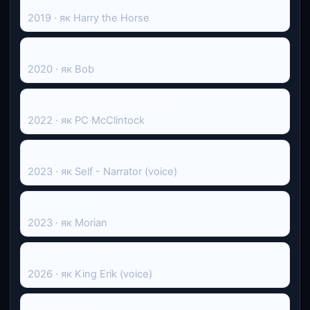
Denmark
2019 · як Harry the Horse
Concrete Plans
2020 · як Bob
Gangsta Granny Strikes Again
2022 · як PC McClintock
How to Fix a Railway
2023 · як Self - Narrator (voice)
Лише одна ніч
2023 · як Morian
Королеви-вікінги
2026 · як King Erik (voice)
Madfabulous