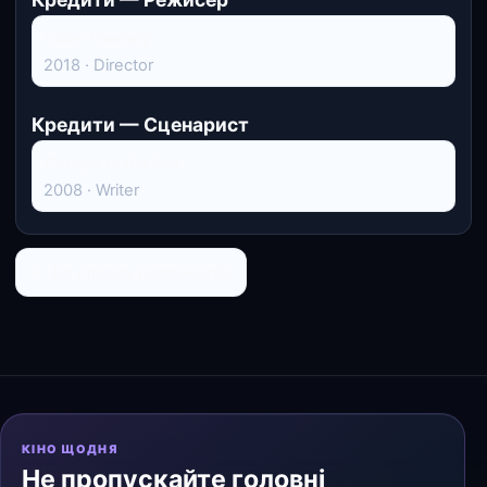
Love Therapy
2018 · Director
Кредити — Сценарист
Caught in the Act
2008 · Writer
← До списку персоналій
КІНО ЩОДНЯ
Не пропускайте головні