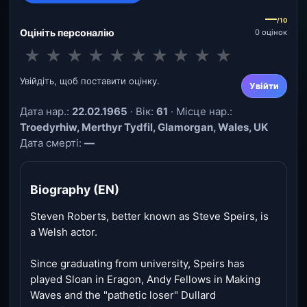
—
/10
Оцініть персоналію
0 оцінок
★
★
★
★
★
★
★
★
★
★
Увійдіть, щоб поставити оцінку.
Увійти
Дата нар.:
22.02.1965
· Вік:
61
· Місце нар.:
Troedyrhiw, Merthyr Tydfil, Glamorgan, Wales, UK
Дата смерті:
—
Biography (EN)
Steven Roberts, better known as Steve Speirs, is
a Welsh actor.
Since graduating from university, Speirs has
played Sloan in Eragon, Andy Fellows in Making
Waves and the "pathetic loser" Dullard