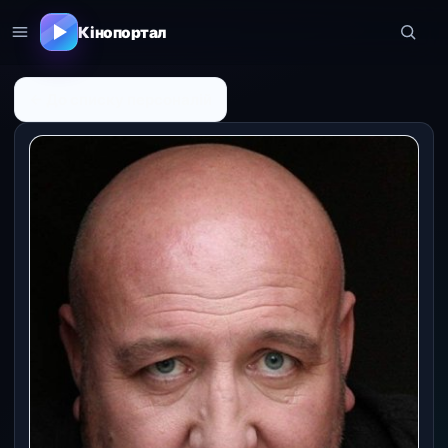
Кінопортал
← До списку персоналій