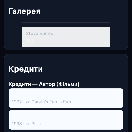
Галерея
Steve Speirs
1 / 1
Кредити
Кредити — Актор (Фільми)
The Old Devils
1992 · як Gareth's Fan in Pub
Tender Loving Care
1993 · як Porter