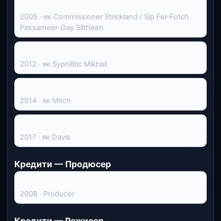
Доктор Хто
2005 · як Commissioner Strickland / Sip Fel-Fotch
Passameer-Day Slitheen
Записки юного лікаря
2012 · як Syphilitic Mikhail
У дев'ятому номері
2014 · як Mitch
Занепад і падіння
2017 · як Davis
Кредити — Продюсер
Caught in the Act
2008 · Producer
Кредити — Режисер