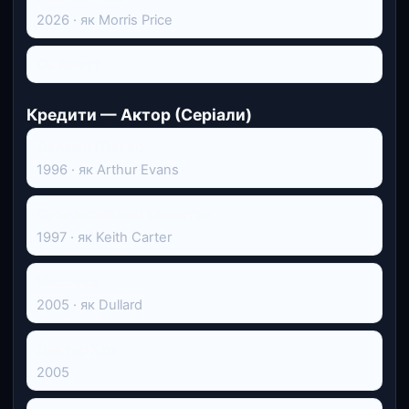
2026 · як Morris Price
Go Away!
Кредити — Актор (Серіали)
Далзієл і Паско
1996 · як Arthur Evans
Суто англійські вбивства
1997 · як Keith Carter
Масовка
2005 · як Dullard
Доктор Хто
2005