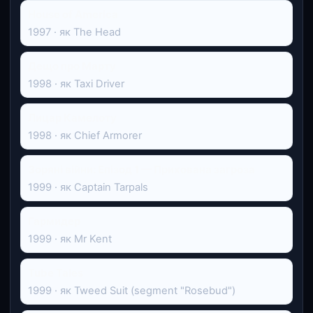
House of America
1997 · як The Head
Дещо про Марту
1998 · як Taxi Driver
Лицар Камелоту
1998 · як Chief Armorer
Зоряні війни: Епізод 1 — Прихована загроза
1999 · як Captain Tarpals
Гармидер
1999 · як Mr Kent
Tube Tales
1999 · як Tweed Suit (segment "Rosebud")