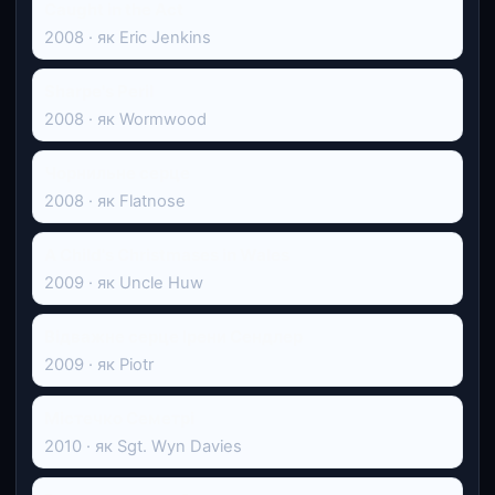
Caught in the Act
2008 · як Eric Jenkins
Sharpe's Peril
2008 · як Wormwood
Чорнильне серце
2008 · як Flatnose
A Child's Christmases in Wales
2009 · як Uncle Huw
Відважне серце Ірени Сендлер
2009 · як Piotr
Містечко Семетрі
2010 · як Sgt. Wyn Davies