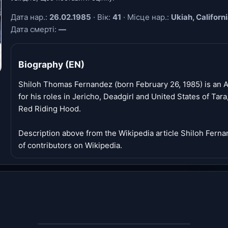
Дата нар.:
26.02.1985
· Вік:
41
· Місце нар.:
Ukiah, Californ
Дата смерті:
—
Biography (EN)
Shiloh Thomas Fernandez (born February 26, 1985) is an 
for his roles in Jericho, Deadgirl and United States of Tara,
Red Riding Hood.
Description above from the Wikipedia article Shiloh Ferna
of contributors on Wikipedia.
‹
›