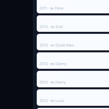
Червона Шапочка
2011 · як Peter
Сироп
2013 · як Scat
Зловісні мерці
2013 · як David Allen
Deep Powder
2013 · як Danny
Searching
2013 · як Henry
Схід
2013 · як Luca