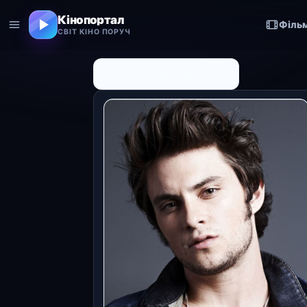
Кінопортал
Філь
СВІТ КІНО ПОРУЧ
← До списку персоналій