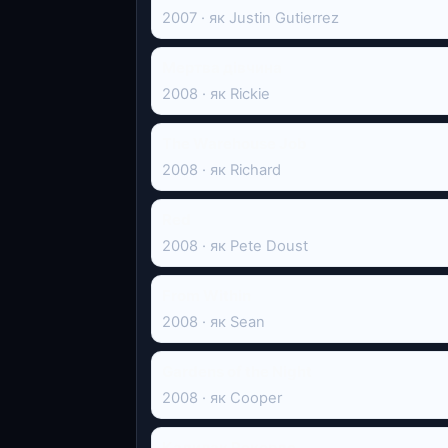
2007 · як Justin Gutierrez
Мертва дівчина
2008 · як Rickie
The Warehouse Job
2008 · як Richard
Red
2008 · як Pete Doust
From Within
2008 · як Sean
Gardens of the Night
2008 · як Cooper
Кадилак Рекордс