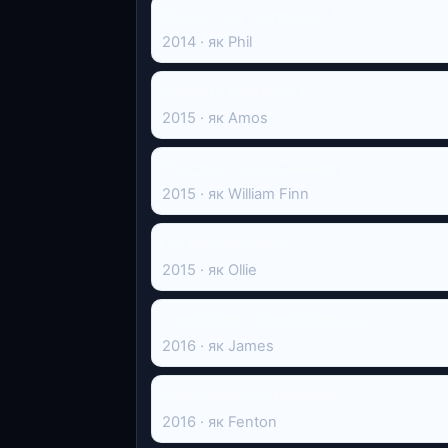
Білий птах у хуртовині
2014 · як Phil
Queen of Carthage
2015 · як Amos
Повернути відправнику
2015 · як William Finn
128 ударів серця
2015 · як Ollie
Long Nights Short Mornings
2016 · як James
Chronically Metropolitan
2016 · як Fenton