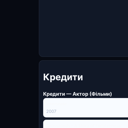
Кредити
Кредити — Актор (Фільми)
Interstate
2007
Crossroads - A Story of Forgiveness