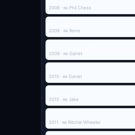
2008 · як Phil Chess
16 to Life
2009 · як Rene
Не дивися вгору
2009 · як Garret
Swerve
2010 · як Daniel
Happiness Runs
2010 · як Jake
Skateland
2011 · як Ritchie Wheeler