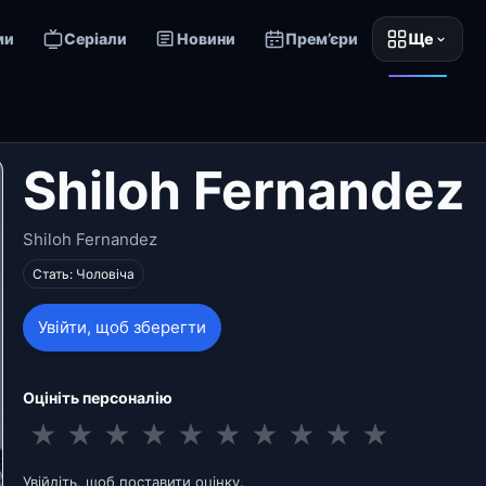
ми
Серіали
Новини
Прем’єри
Ще
Shiloh Fernandez
Shiloh Fernandez
Стать: Чоловіча
Увійти, щоб зберегти
Оцініть персоналію
★
★
★
★
★
★
★
★
★
★
Увійдіть, щоб поставити оцінку.