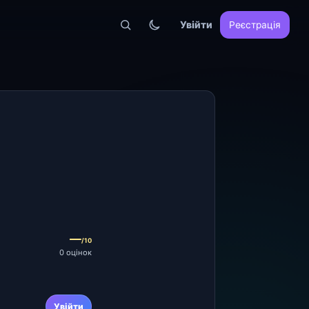
Увійти
Реєстрація
—
/10
0 оцінок
Увійти