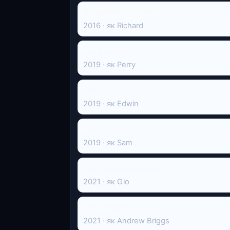
Віддалена місцевість
2016 · як Richard
Гра з вогнем
2019 · як Perry
Already Gone
2019 · як Edwin
Піл
2019 · як Sam
Торт зі смаком помсти
2021 · як Gio
The Cleaner
2021 · як Andrew Briggs