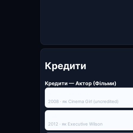
Кредити
Кредити — Актор (Фільми)
A Bunch of Amateurs
2008 · як Cinema Girl (uncredited)
Гамбіт
2012 · як Executive Wilson