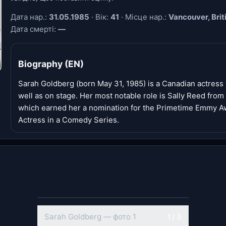
Дата нар.:
31.05.1985
· Вік:
41
· Місце нар.:
Vancouver, Bri
Дата смерті:
—
Biography (EN)
Sarah Goldberg (born May 31, 1985) is a Canadian actress 
well as on stage. Her most notable role is Sally Reed fro
which earned her a nomination for the Primetime Emmy A
Actress in a Comedy Series.
‹
›
Sarah Goldberg — фото 2
2 / 3