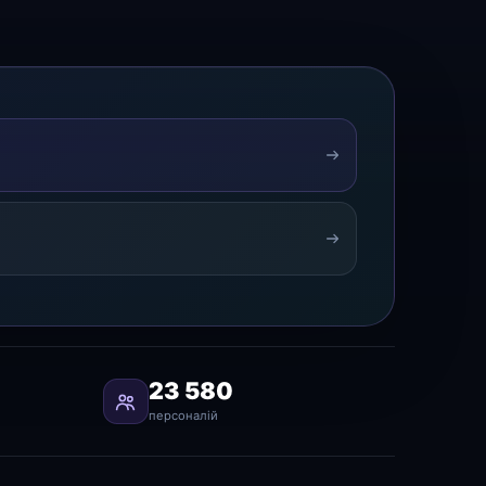
23 580
персоналій