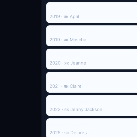
Звіт
2019 · як April
Операція «Колібрі»
2019 · як Mascha
Їж пластівці!
2020 · як Jeanne
Нічний будинок
2021 · як Claire
Фіктивний агент
2022 · як Jenny Jackson
Bubble & Squeak
2025 · як Delores