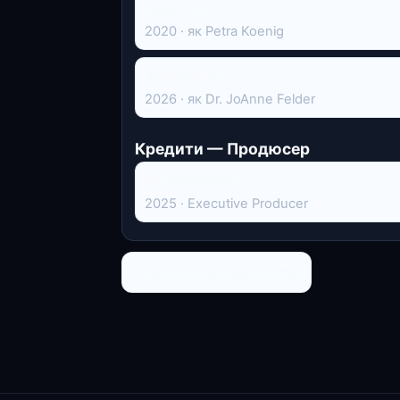
Індустрія
2020 · як Petra Koenig
Зухвалість
2026 · як Dr. JoAnne Felder
Кредити — Продюсер
We Strangers
2025 · Executive Producer
← До списку персоналій