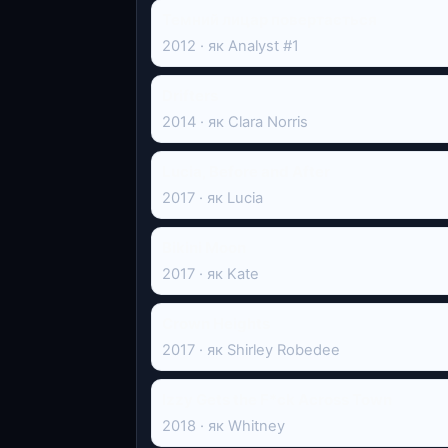
Темний лицар повертається
2012 · як Analyst #1
Drifters
2014 · як Clara Norris
Lucia, Before and After
2017 · як Lucia
Bikini Moon
2017 · як Kate
Crown Heights
2017 · як Shirley Robedee
Izzy Gets the F*ck Across Town
2018 · як Whitney