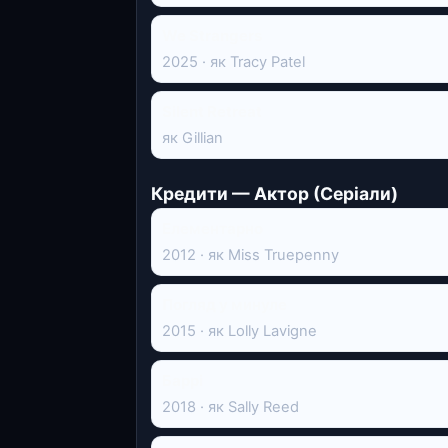
We Strangers
2025 · як Tracy Patel
Silent Retreat
як Gillian
Кредити — Актор (Серіали)
Елементарно
2012 · як Miss Truepenny
Погляд у минуле
2015 · як Lolly Lavigne
Баррі
2018 · як Sally Reed