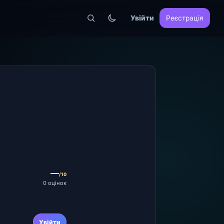
Увійти
Реєстрація
—
/10
0 оцінок
Увійти