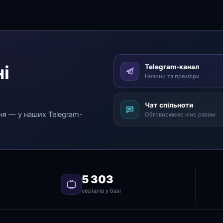
і
Telegram-канал
Новини та прем’єри
Чат спільноти
ня — у наших Telegram-
Обговорюємо кіно разом
5 303
серіалів у базі