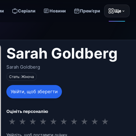
ми
Серіали
Новини
Прем’єри
Ще
Sarah Goldberg
Sarah Goldberg
Стать: Жіноча
Увійти, щоб зберегти
Оцініть персоналію
★
★
★
★
★
★
★
★
★
★
Увійдіть, щоб поставити оцінку.