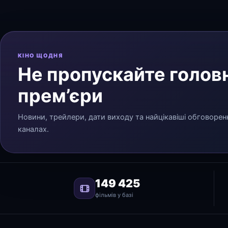
КІНО ЩОДНЯ
Не пропускайте головн
прем’єри
Новини, трейлери, дати виходу та найцікавіші обговорен
каналах.
149 425
фільмів у базі