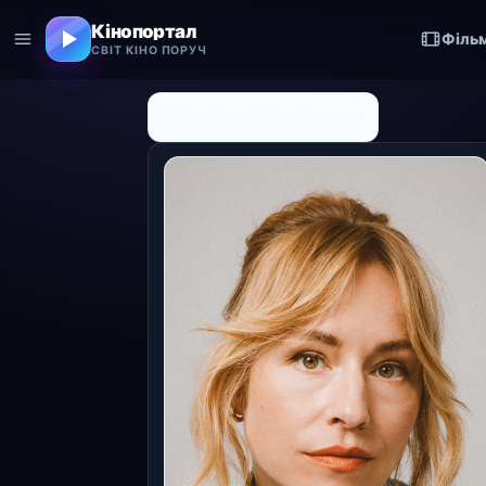
Кінопортал
Філь
СВІТ КІНО ПОРУЧ
← До списку персоналій