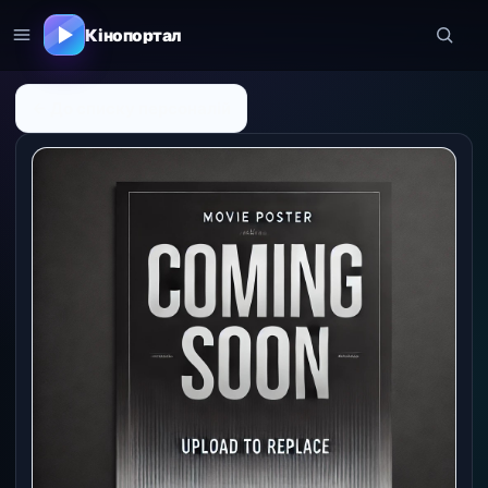
Кінопортал
← До списку персоналій