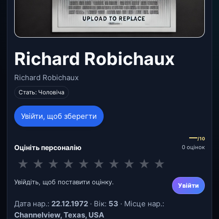
Richard Robichaux
Richard Robichaux
Стать: Чоловіча
Увійти, щоб зберегти
—
/10
Оцініть персоналію
0 оцінок
★
★
★
★
★
★
★
★
★
★
Увійдіть, щоб поставити оцінку.
Увійти
Дата нар.:
22.12.1972
· Вік:
53
· Місце нар.:
Channelview, Texas, USA