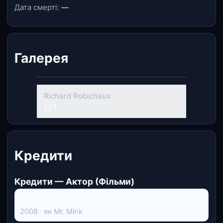
Дата смерті:
—
Галерея
Richard Robichaux
1 / 1
Кредити
Кредити — Актор (Фільми)
Учні за обміном
2008 · як Mr. Mink