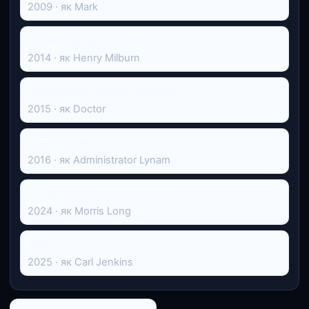
2009 · як Mark
Від заходу до світанку
2014 · як Henry Milburn
Unbreakable Kimmy Schmidt
2015 · як Doctor
Просто немає слів
2016 · як Administrator Lynam
Елсбет
2024 · як Morris Long
Рай
2025 · як Carl Jenkins