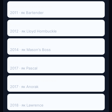
Американські жиголо
2011 · як Bartender
Берні
2012 · як Lloyd Hornbuckle
Юність
2014 · як Mason's Boss
Книга кохання
2017 · як Pascal
Останній помах прапора
2017 · як Anorak
8 подруг Оушена
2018 · як Lawrence