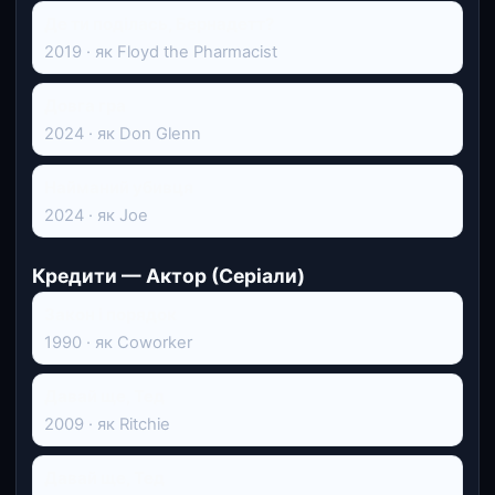
Де ти поділась, Бернадетт?
2019 · як Floyd the Pharmacist
Довга гра
2024 · як Don Glenn
Найманий убивця
2024 · як Joe
Кредити — Актор (Серіали)
Закон і порядок
1990 · як Coworker
Давай ще, Тед
2009 · як Ritchie
Давай ще, Тед