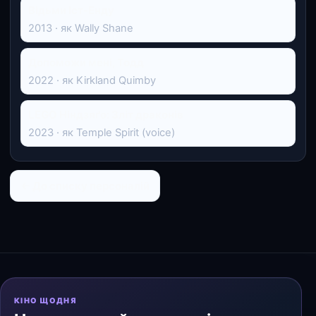
Відьми Іст-Енду
2013 · як Wally Shane
Допоможи мені, Тодд
2022 · як Kirkland Quimby
LEGO Ніндзяґо: Зліт драконів
2023 · як Temple Spirit (voice)
← До списку персоналій
КІНО ЩОДНЯ