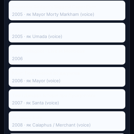
Inspector Gadget's Biggest Caper Ever
2005 · як Mayor Morty Markham (voice)
Ark
2005 · як Umada (voice)
Rory Gallagher - Live at Montreux
2006
Конґ: Повернення до джунглів
2006 · як Mayor (voice)
Том і Джеррі: Історія про Лускунчика
2007 · як Santa (voice)
At Jesus' Side
2008 · як Caiaphus / Merchant (voice)