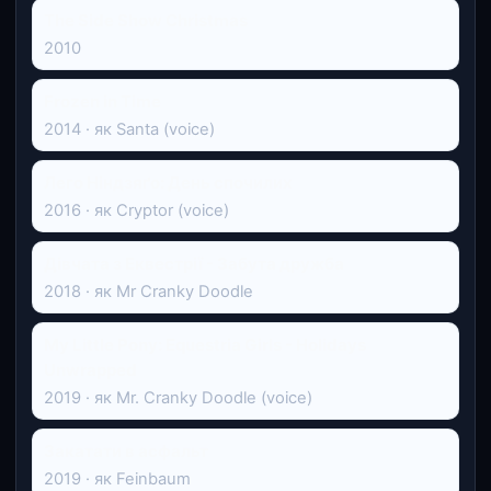
The Side Show Christmas
2010
Frozen in Time
2014 · як Santa (voice)
Лего Ніндзяґо: День спочилих
2016 · як Cryptor (voice)
Дівчата з Еквестрії - Забута дружба
2018 · як Mr Cranky Doodle
My Little Pony: Equestria Girls - Holidays
Unwrapped
2019 · як Mr. Cranky Doodle (voice)
Закатати в асфальт
2019 · як Feinbaum