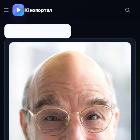
Кінопортал
← До списку персоналій