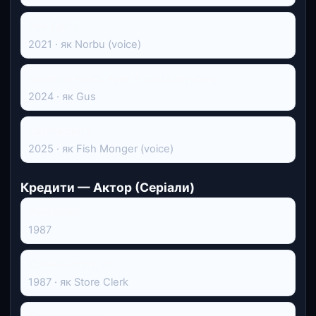
Рок Доґ 2
2021 · як Norbu (voice)
North by North Pole: A Dial S Mystery
2024 · як Gus
Світло світу
2025 · як Fish Monger (voice)
Кредити — Актор (Серіали)
Розумник
1987
Джамп стріт, 21
1987 · як Store Clerk