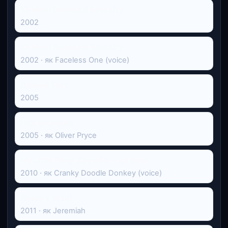
Хі-Мен і Володарі Всесвіту
2002
Хі-Мен і Володарі Всесвіту
2002 · як Faceless One (voice)
Джонні Тест
2005
Надприродне
2005 · як Oliver Pryce
My Little Pony: Дружба — це диво
2010 · як Cranky Doodle Donkey (voice)
Якось у казці
2011 · як Jeremiah