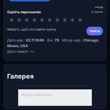
—
/10
Оцініть персоналію
0 оцінок
★
★
★
★
★
★
★
★
★
★
Увійдіть, щоб поставити оцінку.
Увійти
Дата нар.:
02.11.1946
· Вік:
79
· Місце нар.:
Chicago,
Illinois, USA
Дата смерті:
—
Галерея
Richard Newman
1 / 1