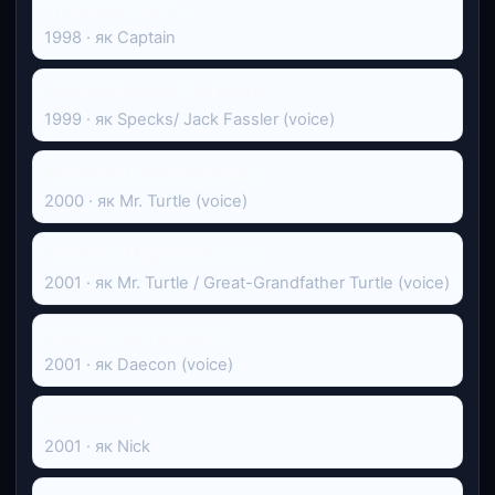
The Mighty Kong
1998 · як Captain
NASCAR Racers: The Movie
1999 · як Specks/ Jack Fassler (voice)
Франклін і Зелений лицар
2000 · як Mr. Turtle (voice)
Franklin's Magic Christmas
2001 · як Mr. Turtle / Great-Grandfather Turtle (voice)
ReBoot - My Two Bobs
2001 · як Daecon (voice)
Камуфляж
2001 · як Nick