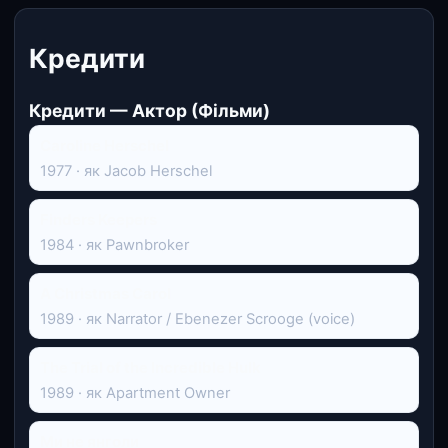
Кредити
Кредити — Актор (Фільми)
Caroline Herschel
1977 · як Jacob Herschel
Finders Keepers
1984 · як Pawnbroker
A Christmas Carol
1989 · як Narrator / Ebenezer Scrooge (voice)
The Trial of the Incredible Hulk
1989 · як Apartment Owner
Ми не янголи