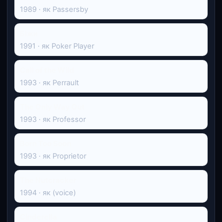
1989 · як Passersby
Біжи
1991 · як Poker Player
Call of the Wild
1993 · як Perrault
The Only Way Out
1993 · як Professor
Born Too Soon
1993 · як Proprietor
The Nutcracker
1994 · як (voice)
Cinderella