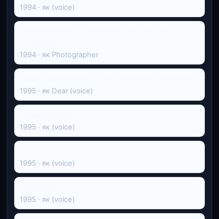
1994 · як (voice)
Die unendliche Geschichte III - Rettung aus
Phantásien
1994 · як Photographer
Little Orphan Annie's A Very Animated Christmas
1995 · як Dear (voice)
Чорний красень
1995 · як (voice)
Sleeping Beauty
1995 · як (voice)
Snow White
1995 · як (voice)