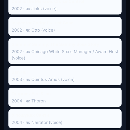
Dennis the Menace: Cruise Control
2002 · як Jinks (voice)
Inspector Gadget's Last Case
2002 · як Otto (voice)
Slammin' Sammy: The Sammy Sosa Story
2002 · як Chicago White Sox's Manager / Award Host
(voice)
Ben Hur
2003 · як Quintus Arrius (voice)
Dragons: Fire & Ice
2004 · як Thoron
У пошуках Санти
2004 · як Narrator (voice)