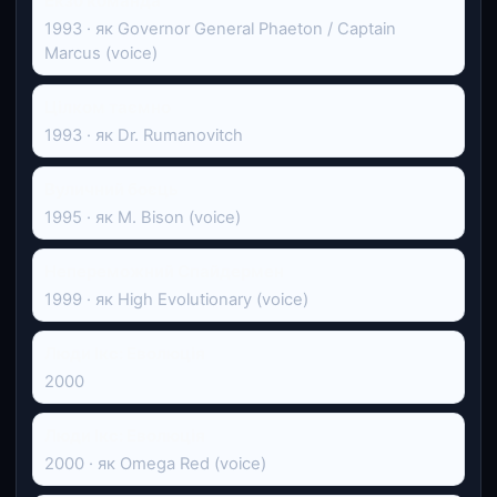
Екзо команда
1993 · як Governor General Phaeton / Captain
Marcus (voice)
Цілком таємно
1993 · як Dr. Rumanovitch
Вуличний боєць
1995 · як M. Bison (voice)
Непереможний Спайдермен
1999 · як High Evolutionary (voice)
Люди Ікс: Еволюція
2000
Люди Ікс: Еволюція
2000 · як Omega Red (voice)