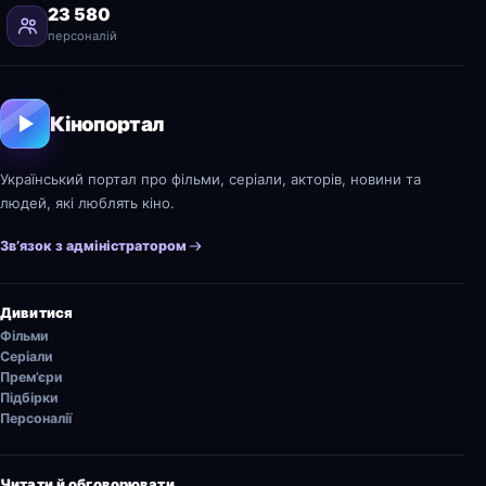
23 580
персоналій
Кінопортал
Український портал про фільми, серіали, акторів, новини та
людей, які люблять кіно.
Зв’язок з адміністратором
Дивитися
Фільми
Серіали
Прем’єри
Підбірки
Персоналії
Читати й обговорювати