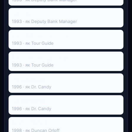
The Trial
1993 · як Deputy Bank Manager
Переплутані спадкоємці
1993 · як Tour Guide
Переплутані спадкоємці
1993 · як Tour Guide
The Moonstone
1996 · як Dr. Candy
The Moonstone
1996 · як Dr. Candy
The Scold's Bridle
1998 · як Duncan Orloff