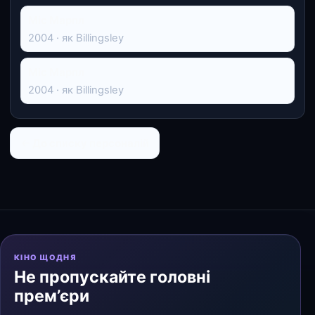
Міс Марпл
2004 · як Billingsley
Міс Марпл
2004 · як Billingsley
← До списку персоналій
КІНО ЩОДНЯ
Не пропускайте головні
прем’єри