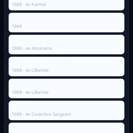
1988 · як Karmel
The Kitchen Child
1989
Somewhere to Run
1989 · як Abrahams
The Mountain and the Molehill
1989 · як Lilliwhite
The Mountain and the Molehill
1989 · як Lilliwhite
Скандал
1989 · як Detective Sergeant
Скандал