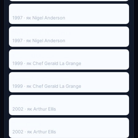
Суто англійські вбивства
1997 · як Nigel Anderson
Суто англійські вбивства
1997 · як Nigel Anderson
Мисливці за старовиною
1999 · як Chef Gerald La Grange
Мисливці за старовиною
1999 · як Chef Gerald La Grange
Війна Фойла
2002 · як Arthur Ellis
Війна Фойла
2002 · як Arthur Ellis