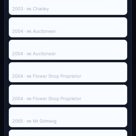
Doc Martin and the Legend of the Cloutie
2003 · як Charley
Привид опери
2004 · як Auctioneer
Привид опери
2004 · як Auctioneer
Алфі
2004 · як Flower Shop Proprietor
Алфі
2004 · як Flower Shop Proprietor
Олівер Твіст
2005 · як Mr Grimwig
Олівер Твіст