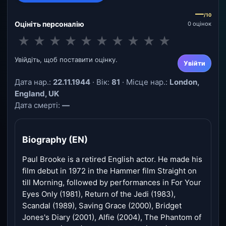
—
/10
Оцініть персоналію
0 оцінок
★
★
★
★
★
★
★
★
★
★
Увійдіть, щоб поставити оцінку.
Увійти
Дата нар.:
22.11.1944
· Вік:
81
· Місце нар.:
London,
England, UK
Дата смерті:
—
Biography (EN)
Paul Brooke is a retired English actor. He made his
film debut in 1972 in the Hammer film Straight on
till Morning, followed by performances in For Your
Eyes Only (1981), Return of the Jedi (1983),
Scandal (1989), Saving Grace (2000), Bridget
Jones's Diary (2001), Alfie (2004), The Phantom of