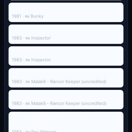
007: Тільки для ваших очей
1981 · як Bunky
Привид опери
1983 · як Inspector
Привид опери
1983 · як Inspector
Зоряні війни: Епізод 6 — Повернення джедая
1983 · як Malakili - Rancor Keeper (uncredited)
Зоряні війни: Епізод 6 — Повернення джедая
1983 · як Malakili - Rancor Keeper (uncredited)
Грейсток: Легенда про Тарзана, повелителя
мавп
1984 · як Rev Stimson