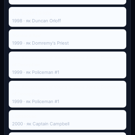
The Scold's Bridle
1998 · як Duncan Orloff
Жанна д'Арк
1999 · як Domremy's Priest
The Adventures of Young Indiana Jones: Demons
of Deception
1999 · як Policeman #1
The Adventures of Young Indiana Jones: Demons
of Deception
1999 · як Policeman #1
Lighthouse
2000 · як Captain Campbell