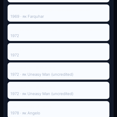
The Last Train Through Harecastle Tunnel
1969 · як Farquhar
Joseph and the Amazing Technicolor Dreamcoat
1972
Joseph and the Amazing Technicolor Dreamcoat
1972
Straight On Till Morning
1972 · як Uneasy Man (uncredited)
Straight On Till Morning
1972 · як Uneasy Man (uncredited)
The Comedy of Errors
1978 · як Angelo