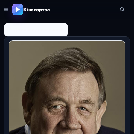
Кінопортал
← До списку персоналій