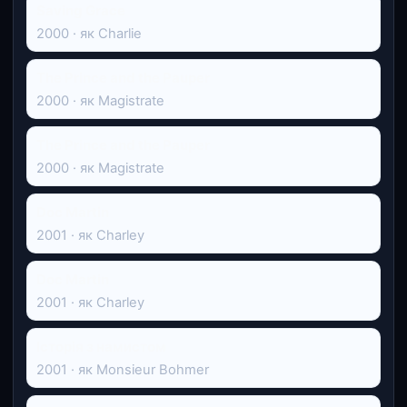
Saving Grace
2000 · як Charlie
The Prince and the Pauper
2000 · як Magistrate
The Prince and the Pauper
2000 · як Magistrate
Doc Martin
2001 · як Charley
Doc Martin
2001 · як Charley
Історія з намистом
2001 · як Monsieur Bohmer