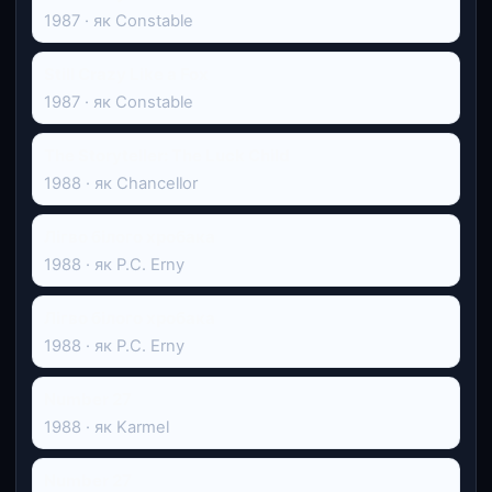
1987 · як Constable
Still Crazy Like a Fox
1987 · як Constable
The Storyteller: The Luck Child
1988 · як Chancellor
Лігво білого хробака
1988 · як P.C. Erny
Лігво білого хробака
1988 · як P.C. Erny
Number 27
1988 · як Karmel
Number 27