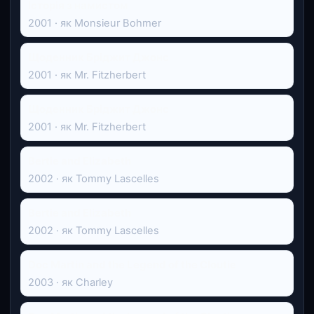
Історія з намистом
2001 · як Monsieur Bohmer
Щоденник Бріджит Джонс
2001 · як Mr. Fitzherbert
Щоденник Бріджит Джонс
2001 · як Mr. Fitzherbert
Bertie and Elizabeth
2002 · як Tommy Lascelles
Bertie and Elizabeth
2002 · як Tommy Lascelles
Doc Martin and the Legend of the Cloutie
2003 · як Charley