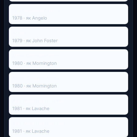
The Comedy of Errors
1978 · як Angelo
Агата
1979 · як John Foster
Minor Complications
1980 · як Mornington
Minor Complications
1980 · як Mornington
All's Well That Ends Well
1981 · як Lavache
All's Well That Ends Well
1981 · як Lavache