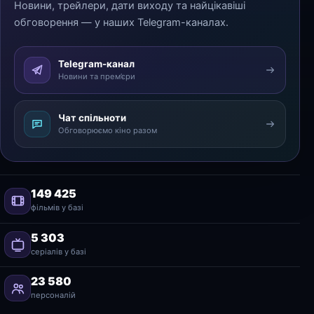
Новини, трейлери, дати виходу та найцікавіші
обговорення — у наших Telegram-каналах.
Telegram-канал
Новини та прем’єри
Чат спільноти
Обговорюємо кіно разом
149 425
фільмів у базі
5 303
серіалів у базі
23 580
персоналій