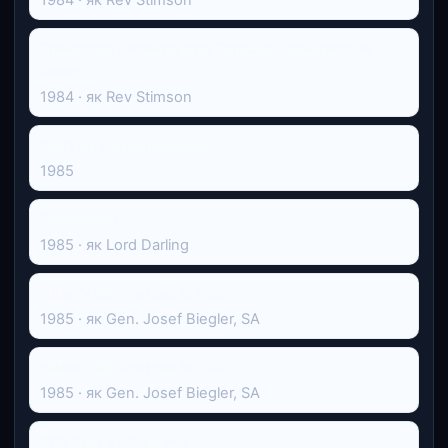
Грейсток: Легенда про Тарзана, повелителя
мавп
1984 · як Rev Stimson
Blott on the Landscape
1985
Revolution
1985 · як Lord Darling
Hitler's SS: Portrait in Evil
1985 · як Gen. Josef Biegler, SA
Hitler's SS: Portrait in Evil
1985 · як Gen. Josef Biegler, SA
Still Crazy Like a Fox