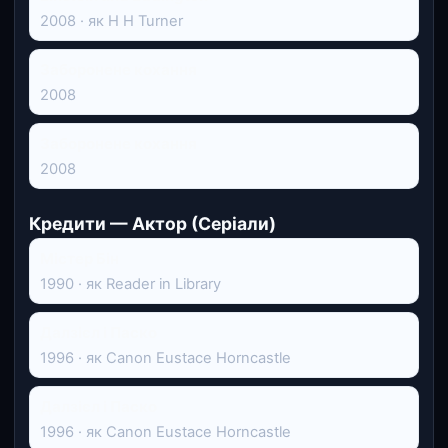
2008 · як H H Turner
Заборонене кохання
2008
Заборонене кохання
2008
Кредити — Актор (Серіали)
Містер Бін
1990 · як Reader in Library
Далзієл і Паско
1996 · як Canon Eustace Horncastle
Далзієл і Паско
1996 · як Canon Eustace Horncastle