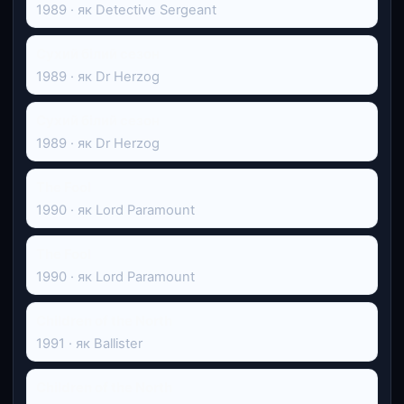
1989 · як Detective Sergeant
Сухий білий сезон
1989 · як Dr Herzog
Сухий білий сезон
1989 · як Dr Herzog
The Fool
1990 · як Lord Paramount
The Fool
1990 · як Lord Paramount
Children of the North
1991 · як Ballister
Children of the North