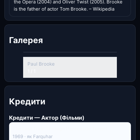
the Opera (2004) and Oliver Twist (2005). Brooke
is the father of actor Tom Brooke. – Wikipedia
Галерея
Paul Brooke
1 / 1
Кредити
Кредити — Актор (Фільми)
The Last Train Through Harecastle Tunnel
1969 · як Farquhar