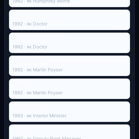
1992 · як Humphrey Morris
Mr. Wakefield's Crusade
1992 · як Doctor
Mr. Wakefield's Crusade
1992 · як Doctor
Adam Bede
1992 · як Martin Poyser
Adam Bede
1992 · як Martin Poyser
Genghis Cohn
1993 · як Interior Minister
The Trial
1993 · як Deputy Bank Manager