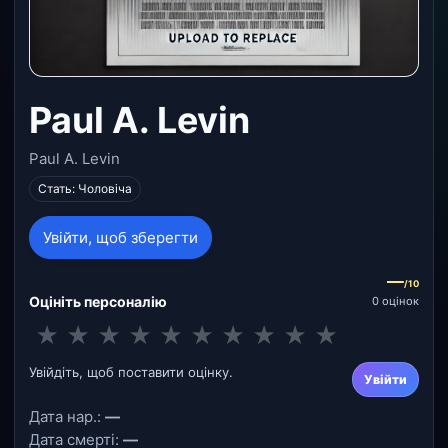
Paul A. Levin
Paul A. Levin
Стать: Чоловіча
Увійти, щоб зберегти
—
/10
Оцініть персоналію
0 оцінок
★
★
★
★
★
★
★
★
★
★
Увійдіть, щоб поставити оцінку.
Увійти
Дата нар.:
—
Дата смерті:
—