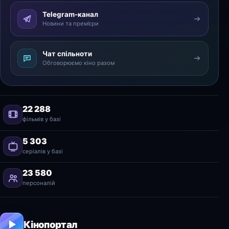
Telegram-канал
Новини та прем’єри
Чат спільноти
Обговорюємо кіно разом
22 288
фільмів у базі
5 303
серіалів у базі
23 580
персоналій
Кінопортал