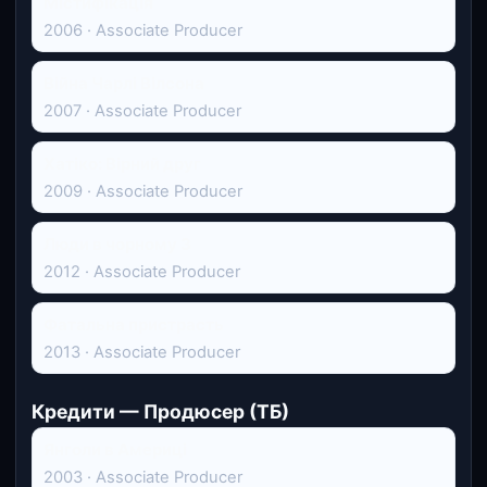
Містифікація
2006 · Associate Producer
Війна Чарлі Вілсона
2007 · Associate Producer
Хатіко: Вірний друг
2009 · Associate Producer
Люди в чорному 3
2012 · Associate Producer
Фатальна пристрасть
2013 · Associate Producer
Кредити — Продюсер (ТБ)
Янголи в Америці
2003 · Associate Producer