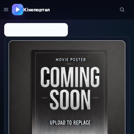
Кінопортал
← До списку персоналій