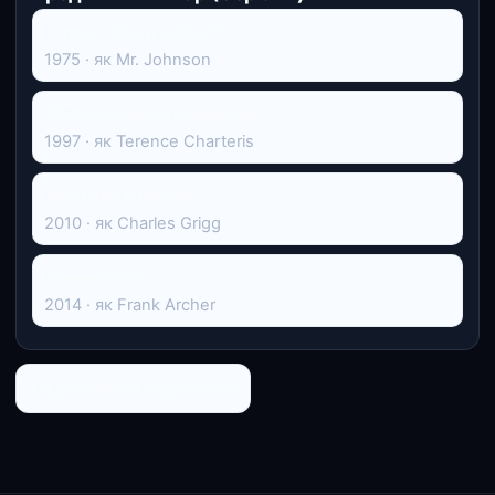
Готель "Башти Фолті"
1975 · як Mr. Johnson
Суто англійські вбивства
1997 · як Terence Charteris
Абатство Даунтон
2010 · як Charles Grigg
Ґранчестер
2014 · як Frank Archer
← До списку персоналій