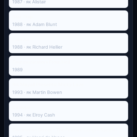
1987 · як Alistair
Star Trap
1988 · як Adam Blunt
Thin Air
1988 · як Richard Hellier
Communicators From Hell
1989
Rik Mayall Presents: Micky Love
1993 · як Martin Bowen
Calliope
1994 · як Elroy Cash
Coronation Street - The Feature Length Special