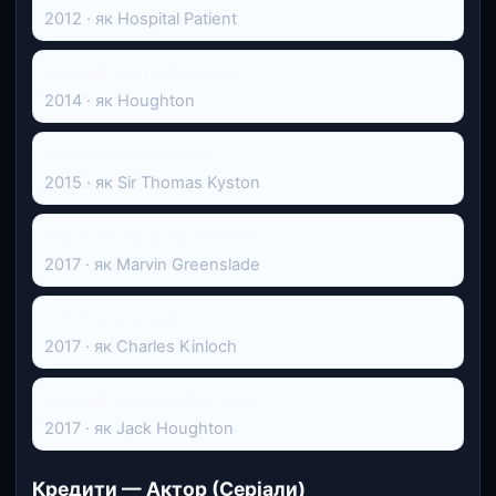
2012 · як Hospital Patient
We Still Kill the Old Way
2014 · як Houghton
Draw on Sweet Night
2015 · як Sir Thomas Kyston
The Holly Kane Experiment
2017 · як Marvin Greenslade
Tommy's Honour
2017 · як Charles Kinloch
We Still Steal the Old Way
2017 · як Jack Houghton
Кредити — Актор (Серіали)