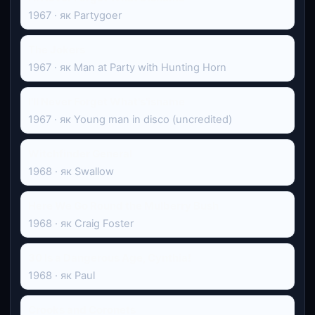
1967 · як Partygoer
The Jokers
1967 · як Man at Party with Hunting Horn
I'll Never Forget What's'isname
1967 · як Young man in disco (uncredited)
Witchfinder General
1968 · як Swallow
Here We Go Round the Mulberry Bush
1968 · як Craig Foster
30 Is a Dangerous Age, Cynthia!
1968 · як Paul
Crooks and Coronets