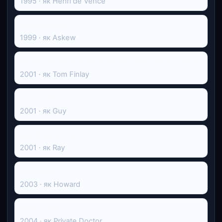
1995 · як Henri de Vence
Parting Shots
1999 · як Askew
Death, Deceit & Destiny Aboard the Orient Express
2001 · як Tom Finlay
Love or Money
2001 · як Guy
Me Without You
2001 · як Ray
Flyfishing
2003 · як Howard
Vera Drake
2004 · як Private Doctor