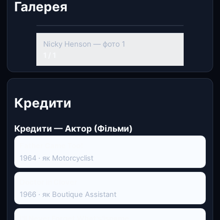
Галерея
Nicky Henson — фото 1
1 / 1
Кредити
Кредити — Актор (Фільми)
Father Came Too!
1964 · як Motorcyclist
Doctor in Clover
1966 · як Boutique Assistant
I'll Never Forget What's'isname