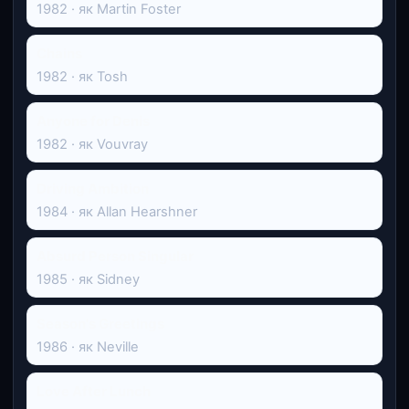
1982 · як Martin Foster
Chains
1982 · як Tosh
Anyone for Denis
1982 · як Vouvray
Driving Ambition
1984 · як Allan Hearshner
Absurd Person Singular
1985 · як Sidney
Season's Greetings
1986 · як Neville
Love After Lunch