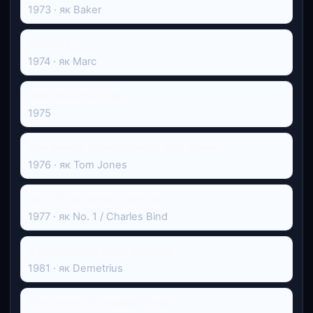
1973 · як Baker
Vampira
1974 · як Marc
Bedtime with Rosie
1975
The Bawdy Adventures of Tom Jones
1976 · як Tom Jones
No. 1 of the Secret Service
1977 · як No. 1 / Charles Bind
A Midsummer Night's Dream
1981 · як Demetrius
The Secret of Seagull Island