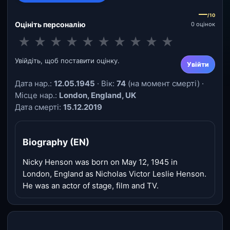
—
/10
Оцініть персоналію
0 оцінок
★
★
★
★
★
★
★
★
★
★
Увійдіть, щоб поставити оцінку.
Увійти
Дата нар.:
12.05.1945
· Вік:
74
(на момент смерті) ·
Місце нар.:
London, England, UK
Дата смерті:
15.12.2019
Biography (EN)
Nicky Henson was born on May 12, 1945 in
London, England as Nicholas Victor Leslie Henson.
He was an actor of stage, film and TV.