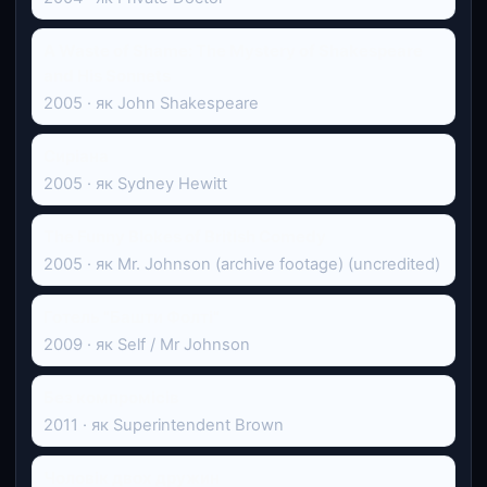
A Waste of Shame: The Mystery of Shakespeare
and His Sonnets
2005 · як John Shakespeare
Сиріана
2005 · як Sydney Hewitt
The Funny Blokes of British Comedy
2005 · як Mr. Johnson (archive footage) (uncredited)
Готель "Башти Фолті"
2009 · як Self / Mr Johnson
Без компромісів
2011 · як Superintendent Brown
Чоловік двох дружин