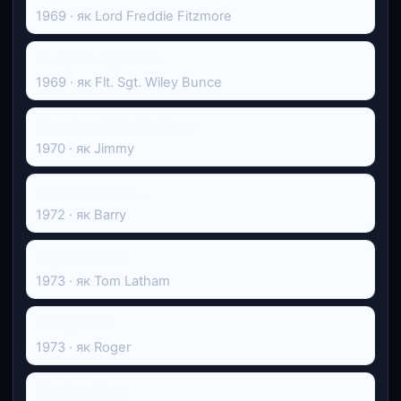
1969 · як Lord Freddie Fitzmore
Mosquito Squadron
1969 · як Flt. Sgt. Wiley Bunce
There's a Girl in My Soup
1970 · як Jimmy
All Coppers Are...
1972 · як Barry
Psychomania
1973 · як Tom Latham
Penny Gold
1973 · як Roger
The Love Ban