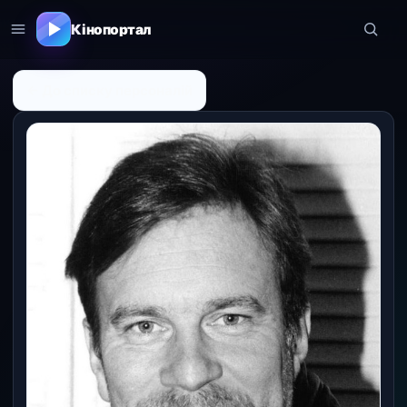
Кінопортал
← До списку персоналій