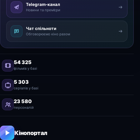
Telegram-канал
Новини та прем’єри
Чат спільноти
Обговорюємо кіно разом
54 325
фільмів у базі
5 303
серіалів у базі
23 580
персоналій
Кінопортал