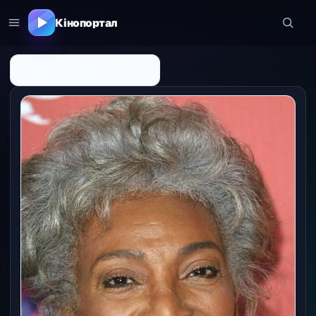
Кінопортал
← До списку персоналій