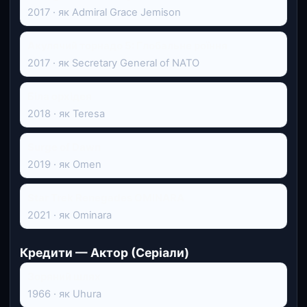
2017 · як Admiral Grace Jemison
Акулячий торнадо 5: Глобальне роїння
2017 · як Secretary General of NATO
Біла орхідея
2018 · як Teresa
Surge of Dawn
2019 · як Omen
Star Trek Renegades OMINARA
2021 · як Ominara
Кредити — Актор (Серіали)
Зоряний шлях
1966 · як Uhura