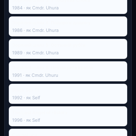
Зоряний шлях 3: У пошуках Спока
1984 · як Cmdr. Uhura
Зоряний шлях 4: Подорож додому
1986 · як Cmdr. Uhura
Зоряний шлях 5: Останній рубіж
1989 · як Cmdr. Uhura
Зоряний шлях 6: Невідкрита країна
1991 · як Cmdr. Uhuru
Black Sci-Fi
1992 · як Self
The Last Angel of History
1996 · як Self
Снігові пси