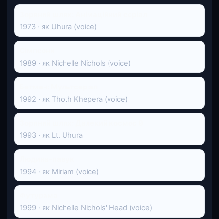
Зоряний шлях: Анімаційний серіал
1973 · як Uhura (voice)
Сімпсони
1989 · як Nichelle Nichols (voice)
Бетмен: Мультсеріал
1992 · як Thoth Khepera (voice)
Зоряний шлях: Далекий космос 9
1993 · як Lt. Uhura
Людина-павук
1994 · як Miriam (voice)
Футурама
1999 · як Nichelle Nichols' Head (voice)