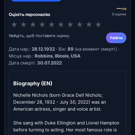
—
/10
Оцініть персоналію
0 оцінок
★
★
★
★
★
★
★
★
★
★
Увійдіть, щоб поставити оцінку.
Увійти
Дата нар.:
28.12.1932
· Вік:
89
(на момент смерті) ·
Місце нар.:
Robbins, Illinois, USA
Дата смерті:
30.07.2022
Biography (EN)
Nichelle Nichols (born Grace Dell Nichols;
December 28, 1932 - July 30, 2022) was an
American actress, singer and voice artist.
She sang with Duke Ellington and Lionel Hampton
before turning to acting. Her most famous role is