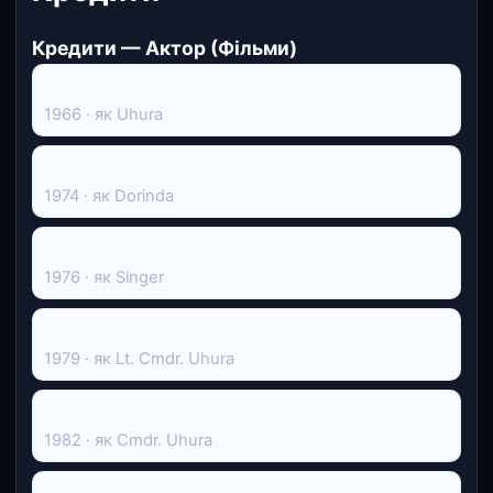
Кредити — Актор (Фільми)
Star Trek: The Menagerie
1966 · як Uhura
Вантажівка Тернер
1974 · як Dorinda
Woman in the Rain
1976 · як Singer
Зоряний шлях: Фільм
1979 · як Lt. Cmdr. Uhura
Зоряний шлях: Гнів Хана
1982 · як Cmdr. Uhura