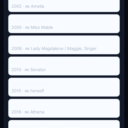
2002 · як Amelia
Ну що, приїхали?
2005 · як Miss Mable
Lady Magdalene's
2008 · як Lady Magdalene / Maggie, Singer
Скубі-Ду! Прокляття озерного монстра
2010 · як Senator
Roddenberry's Trek
2015 · як herself
The Order
2016 · як Athena
Renegades: The Requiem: Part 1