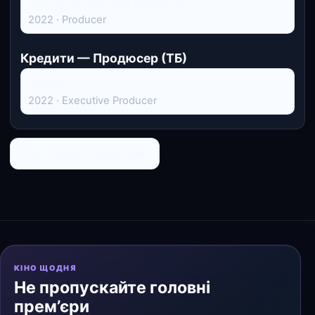
Дивний: Історія Ела Янковича
2022 · Producer
Кредити — Продюсер (ТБ)
Гравці
2022 · Executive Producer
← До списку персоналій
КІНО ЩОДНЯ
Не пропускайте головні
прем’єри