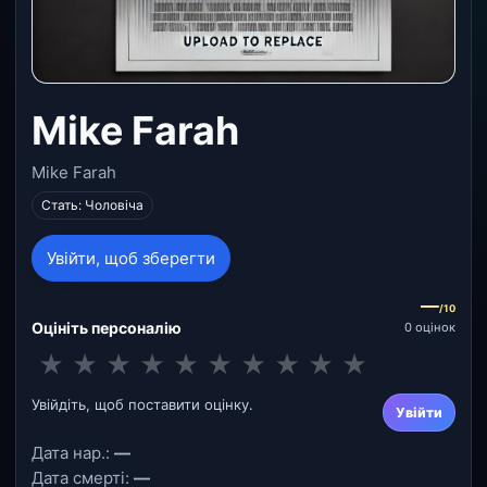
Mike Farah
Mike Farah
Стать: Чоловіча
Увійти, щоб зберегти
—
/10
Оцініть персоналію
0 оцінок
★
★
★
★
★
★
★
★
★
★
Увійдіть, щоб поставити оцінку.
Увійти
Дата нар.:
—
Дата смерті:
—