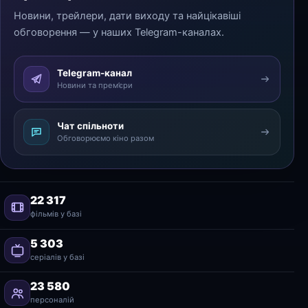
Новини, трейлери, дати виходу та найцікавіші
обговорення — у наших Telegram-каналах.
Telegram-канал
Новини та прем’єри
Чат спільноти
Обговорюємо кіно разом
22 317
фільмів у базі
5 303
серіалів у базі
23 580
персоналій