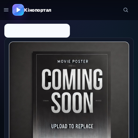
Кінопортал
← До списку персоналій