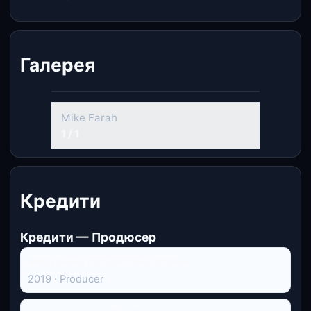
Галерея
Mike Farah
1 / 1
Кредити
Кредити — Продюсер
Між двома папоротями: Фільм
2019 · Producer