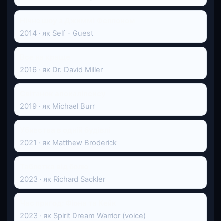
Нічне шоу з Джиммі Феллоном
2014 · як Self - Guest
Все на краще
2016 · як Dr. David Miller
Світанок апокаліпсису
2019 · як Michael Burr
Убивства в одній будівлі
2021 · як Matthew Broderick
Таблетка від болю
2023 · як Richard Sackler
Час пригод: Фіона та Кейк
2023 · як Spirit Dream Warrior (voice)