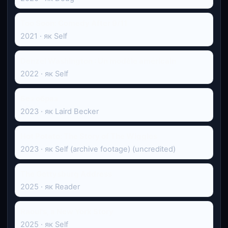
Too Soon: Comedy After 9/11
2021 · як Self
Denzel Washington : Un modèle américain
2022 · як Self
Без образ
2023 · як Laird Becker
Hot Potato: The Story of The Wiggles
2023 · як Self (archive footage) (uncredited)
The Gettysburg Address
2025 · як Reader
Raoul's, a New York Story
2025 · як Self