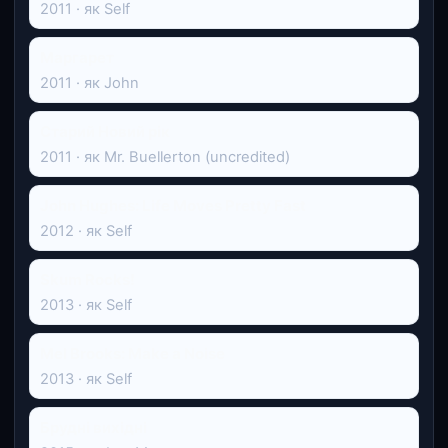
2011 · як Self
Маргарет
2011 · як John
Старий Новий рік
2011 · як Mr. Buellerton (uncredited)
John Hughes: Life Moves Pretty Fast
2012 · як Self
Skum Rocks!
2013 · як Self
Mel Brooks: Make a Noise
2013 · як Self
Брудні вихідні