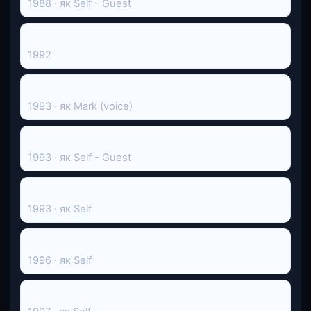
1988 · як Self - Guest
Вечірнє шоу із Джеєм Лено
1992
Фрейзер
1993 · як Mark (voice)
Пізня ніч із Конаном О'Браєном
1993 · як Self - Guest
Пізня ніч із Конаном О'Браєном
1993 · як Self
Щоденне шоу з Тревором Ноа
1996 · як Self
Погляд