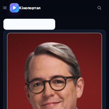
Кінопортал
← До списку персоналій