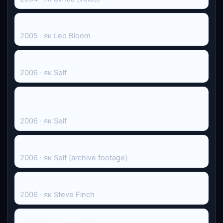
Продюсери
2005 · як Leo Bloom
Who Is Ferris Bueller?
2006 · як Self
The Making of Ferris Bueller's Day Off: Production
Stories
2006 · як Self
Vintage Ferris Bueller: The Lost Tapes
2006 · як Self (archive footage)
Ласкаво просимо, або Сусідам вхід заборонено
2006 · як Steve Finch
Strangers with Candy