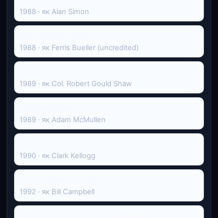
1988 · як Alan Simon
She's Having a Baby
1988 · як Ferris Bueller (uncredited)
Слава
1989 · як Col. Robert Gould Shaw
Сімейний бізнес
1989 · як Adam McMullen
Першокурсник
1990 · як Clark Kellogg
Що я робила цього літа
1992 · як Bill Campbell
Ніч, в яку ми ніколи не зустрінемося