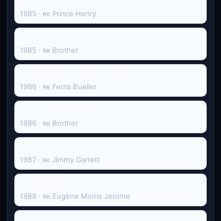
Cinderella
1985 · як Prince Henry
1918
1985 · як Brother
Вихідний день Ферріса Бюллера
1986 · як Ferris Bueller
On Valentine's Day
1986 · як Brother
Проект Ікс
1987 · як Jimmy Garrett
Білоксі блюз
1988 · як Eugene Morris Jerome
Torch Song Trilogy