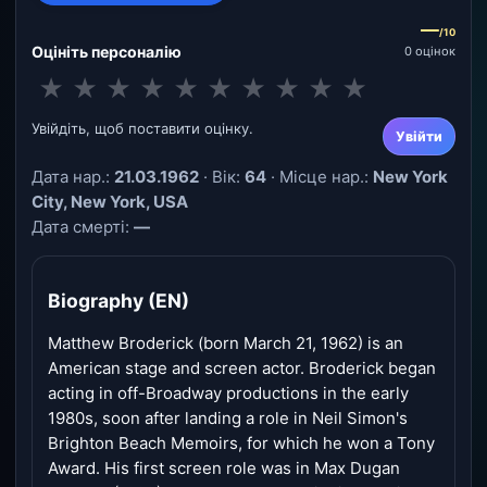
—
/10
Оцініть персоналію
0 оцінок
★
★
★
★
★
★
★
★
★
★
Увійдіть, щоб поставити оцінку.
Увійти
Дата нар.:
21.03.1962
· Вік:
64
· Місце нар.:
New York
City, New York, USA
Дата смерті:
—
Biography (EN)
Matthew Broderick (born March 21, 1962) is an
American stage and screen actor. Broderick began
acting in off-Broadway productions in the early
1980s, soon after landing a role in Neil Simon's
Brighton Beach Memoirs, for which he won a Tony
Award. His first screen role was in Max Dugan