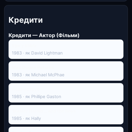
Кредити
Кредити — Актор (Фільми)
Ігри у війну
1983 · як David Lightman
Max Dugan Returns
1983 · як Michael McPhae
Леді-яструб
1985 · як Phillipe Gaston
'Master Harold'... and the Boys
1985 · як Hally