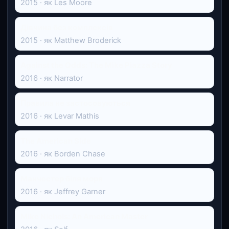
2015 · як Les Moore
Дівчина без комплексів
2015 · як Matthew Broderick
Against the Odds: The Mike Piazza Story
2016 · як Narrator
Правила не застосовуються
2016 · як Levar Mathis
The American Side
2016 · як Borden Chase
Манчестер біля моря
2016 · як Jeffrey Garner
Mike Nichols: An American Master