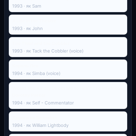
1993 · як Sam
A Life in the Theatre
1993 · як John
The Thief and the Cobbler
1993 · як Tack the Cobbler (voice)
Король Лев
1994 · як Simba (voice)
Would You Kindly Direct Me to Hell?: The Infamous
Dorothy Parker
1994 · як Self - Commentator
Дорога на Веллвілл
1994 · як William Lightbody