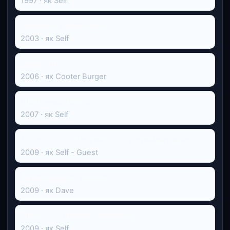
1997 · як Self
Шоу Елен Дедженерес
2003 · як Self
Студія 30
2006 · як Cooter Burger
Шоу Ґрема Нортона
2007 · як Self
Дивіться, що відбувається: у прямому ефірі
2009 · як Self - Guest
Американська сімейка
2009 · як Dave
Пізня ніч з Джиммі Фаллоном
2009 · як Self