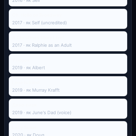
2016 · як Self
Oh, Hello on Broadway
2017 · як Self (uncredited)
A Christmas Story Live!
2017 · як Ralphie as an Adult
У порох
2019 · як Albert
Love Is Blind
2019 · як Murray Krafft
Диво-парк
2019 · як June's Dad (voice)
Lazy Susan
2020 · як Doug