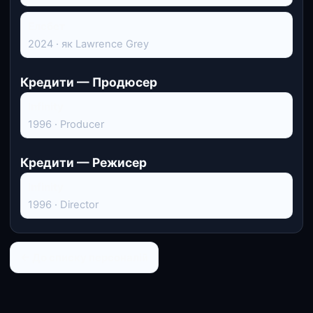
Елсбет
2024 · як Lawrence Grey
Кредити — Продюсер
Infinity
1996 · Producer
Кредити — Режисер
Infinity
1996 · Director
← До списку персоналій