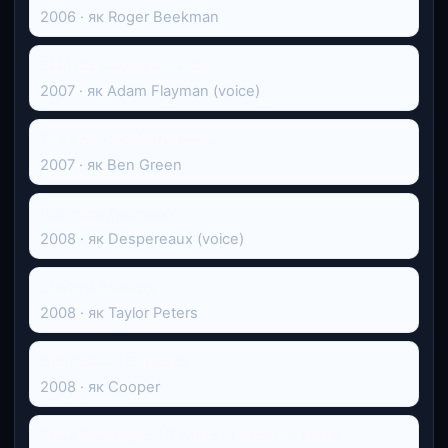
2006 · як Roger Beekman
Бі Муві: Медова змова
2007 · як Adam Flayman (voice)
Так вона знайшла мене
2007 · як Ben Green
Пригоди Десперо
2008 · як Despereaux (voice)
Знайти Аманду
2008 · як Taylor Peters
Diminished Capacity
2008 · як Cooper
Shea Goodbye: 45 Years of Amazin' Mets