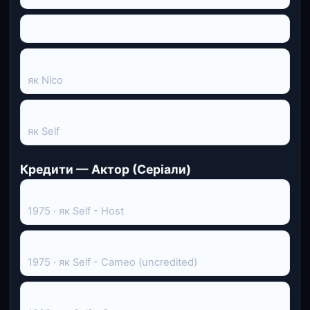
The Best Is Yet To Come
Pretend I'm Not Here
як Nico
Broadway: The Next Generation
як Self
Кредити — Актор (Серіали)
Суботнього вечора в прямому ефірі
1975 · як Self - Host
Суботнього вечора в прямому ефірі
1975 · як Self - Cameo (uncredited)
Наживо з Келлі та Раяном