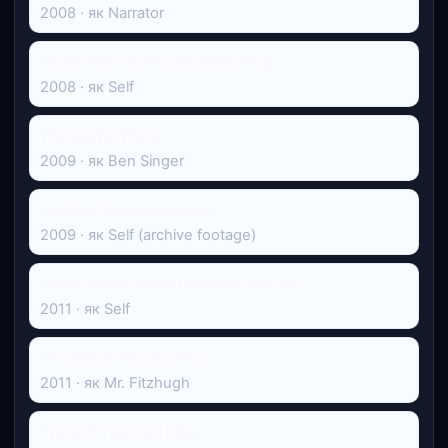
2008 · як Narrator
Валентіно: Останній імператор
2008 · як Self
Wonderful World
2009 · як Ben Singer
Waking Sleeping Beauty
2009 · як Self (archive footage)
Inside Story: Ferris Bueller's Day Off
2011 · як Self
Як обікрасти хмарочос
2011 · як Mr. Fitzhugh
Pride of The Lion King