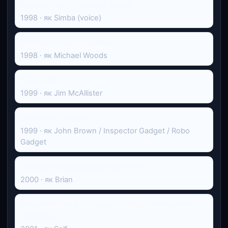
Король Лев 2: Гордість Сімби
1998 · як Simba (voice)
Walking to the Waterline
1998 · як Michael Woods
Вискочка
1999 · як Jim McAllister
Інспектор Ґаджет
1999 · як John Brown / Inspector Gadget / Robo
Gadget
Можеш розраховувати на мене
2000 · як Brian
Recording the Producers: A Musical Romp with
Mel Brooks