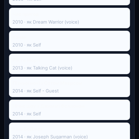
Час пригод
2010 · як Dream Warrior (voice)
Конан
2010 · як Self
Рік та Морті
2013 · як Talking Cat (voice)
Пізньої ночі з Сетом Маєрсом
2014 · як Self - Guest
Нічне шоу з Джиммі Феллоном
2014 · як Self
Кінь БоДжек
2014 · як Joseph Sugarman (voice)