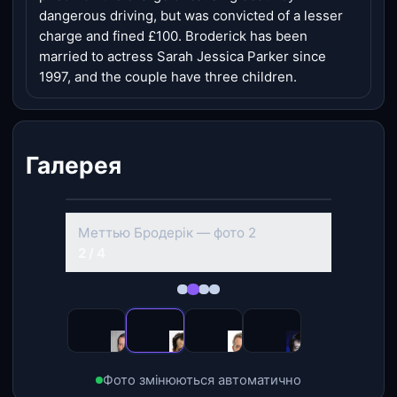
dangerous driving, but was convicted of a lesser
charge and fined £100. Broderick has been
married to actress Sarah Jessica Parker since
1997, and the couple have three children.
Галерея
‹
›
Меттью Бродерік — фото 2
2 / 4
Фото змінюються автоматично