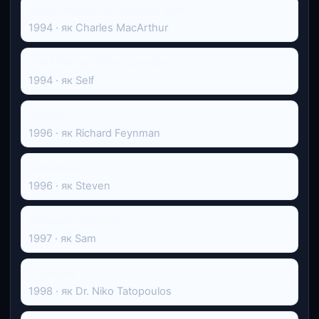
Місіс Паркер та порочне коло
1994 · як Charles MacArthur
The Making of the Lion King
1994 · як Self
Infinity
1996 · як Richard Feynman
Кабельник
1996 · як Steven
Дурман кохання
1997 · як Sam
Ґодзілла
1998 · як Dr. Niko Tatopoulos