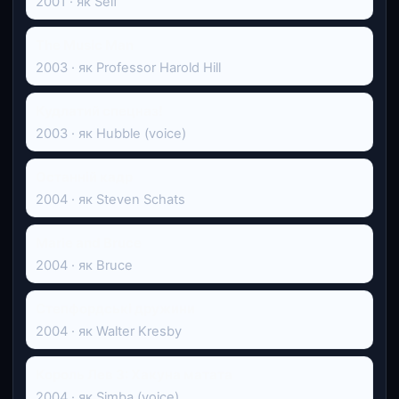
2001 · як Self
The Music Man
2003 · як Professor Harold Hill
Кудлатий спецназ!
2003 · як Hubble (voice)
Останній кадр
2004 · як Steven Schats
Marie and Bruce
2004 · як Bruce
Степфордські дружини
2004 · як Walter Kresby
Король Лев 3: Хакуна матата
2004 · як Simba (voice)