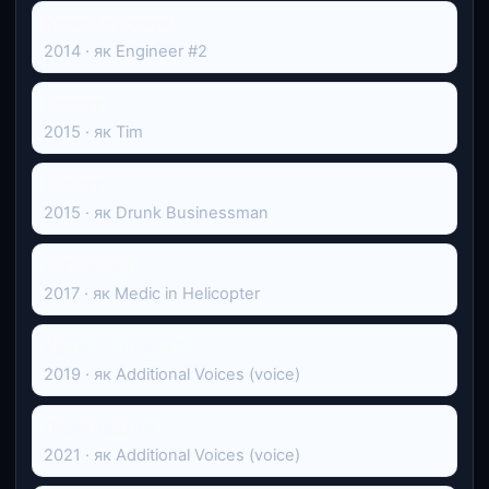
Хлопці з Джерсі
2014 · як Engineer #2
Ескорт
2015 · як Tim
Ескорт
2015 · як Drunk Businessman
Вогнеборці
2017 · як Medic in Helicopter
Крижане серце 2
2019 · як Additional Voices (voice)
Після падіння
2021 · як Additional Voices (voice)