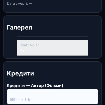
Дата смерті:
—
Галерея
Matt Nolan
1 / 1
Кредити
Кредити — Актор (Фільми)
Іноді вони повертаються
1991 · як Billy