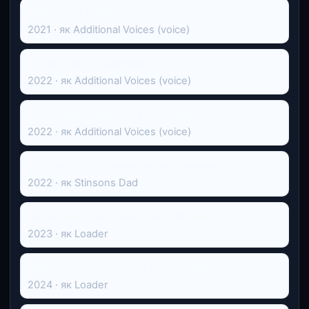
Щоденник слабака
2021 · як Additional Voices (voice)
Після. Довго і щасливо
2022 · як Additional Voices (voice)
Ніч у музеї: Камунра воскресає
2022 · як Additional Voices (voice)
Чіп і Дейл — бурундучки-рятівнички
2022 · як Stinsons Dad
Rebel Moon. Частина 1: Дитя Вогню
2023 · як Loader
Rebel Moon. Частина 2: Та, що лишає шрами
2024 · як Loader