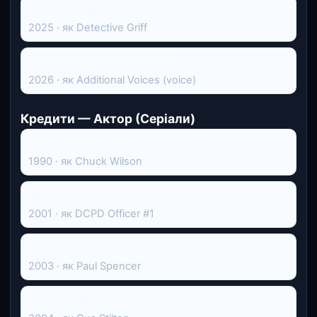
Погані чоловіки
2025 · як Detective Griff
Супер Маріо Галактика в кіно
2026 · як Additional Voices (voice)
Кредити — Актор (Серіали)
Район Беверлі-Гіллз
1990 · як Chuck Wilson
24
2001 · як DCPD Officer #1
Морська поліція: Спецвідділ
2003 · як Paul Spencer
CSI: Нью-Йорк