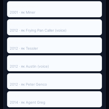
Привиди Марса
2001 · як Miner
Рапунцель: Навіки щасливі
2012 · як Frying Pan Caller (voice)
Медальйон
2012 · як Tessler
Хроніка
2012 · як Austin (voice)
Арго
2012 · як Peter Genco
ETXR
2014 · як Agent Greg