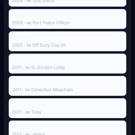
2004 · як Gus Stilton
Числа
2005 · як Port Police Officer
Життя
2007 · як Off Duty Cop #1
Американська історія жаху
2011 · як G. Gordon Liddy
Грімм
2011 · як Detective Meacham
Дві дівчини без копійчини
2011 · як Toby
Столик в кінці
2011 · як James