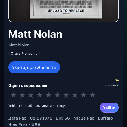
Matt Nolan
Matt Nolan
Стать: Чоловіча
Увійти, щоб зберегти
—
/10
Оцініть персоналію
0 оцінок
★
★
★
★
★
★
★
★
★
★
Увійдіть, щоб поставити оцінку.
Увійти
Дата нар.:
08.07.1970
· Вік:
56
· Місце нар.:
Buffalo -
New York - USA