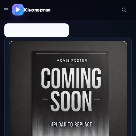
Кінопортал
← До списку персоналій