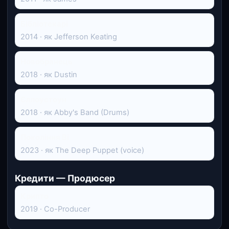
Бібліотекарі
2014 · як Jefferson Keating
Новобранець
2018 · як Dustin
Єллоустоун
2018 · як Abby's Band (Drums)
Покоління Ві
2023 · як The Deep Puppet (voice)
Кредити — Продюсер
Крипто
2019 · Co-Producer