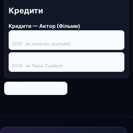
Кредити
Кредити — Актор (Фільми)
Ігри чемпіонів
2015 · як Icelandic Journalist
Операція «Колібрі»
2019 · як Tasso Casilieris
← До списку персоналій