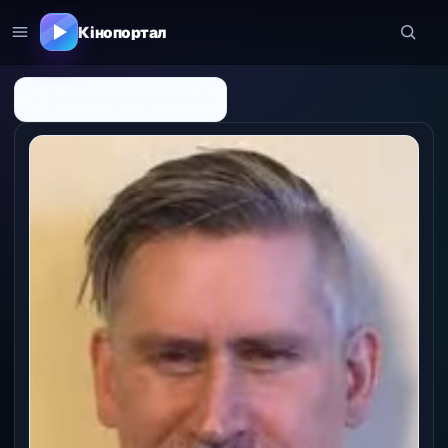
Кінопортал
← До списку персоналій