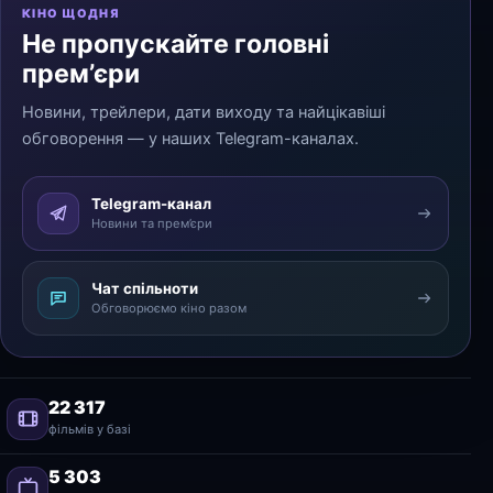
КІНО ЩОДНЯ
Не пропускайте головні
прем’єри
Новини, трейлери, дати виходу та найцікавіші
обговорення — у наших Telegram-каналах.
Telegram-канал
Новини та прем’єри
Чат спільноти
Обговорюємо кіно разом
22 317
фільмів у базі
5 303