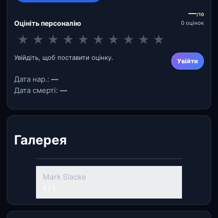
—
/10
Оцініть персоналію
0 оцінок
★
★
★
★
★
★
★
★
★
★
Увійдіть, щоб поставити оцінку.
Увійти
Дата нар.:
—
Дата смерті:
—
Галерея
Mark Slacke
1 / 1