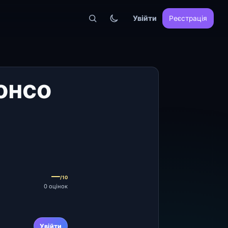
Увійти
Реєстрація
онсо
—
/10
0 оцінок
Увійти