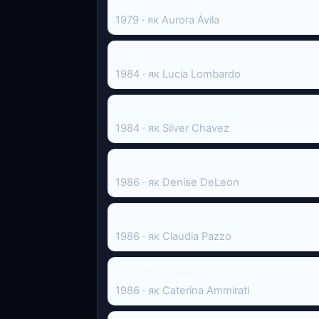
Solón
1979 · як Aurora Ávila
Москва на Гудзоні
1984 · як Lucia Lombardo
Місто страху
1984 · як Silver Chavez
Touch and Go
1986 · як Denise DeLeon
A Fine Mess
1986 · як Claudia Pazzo
Il cugino americano
1986 · як Caterina Ammirati