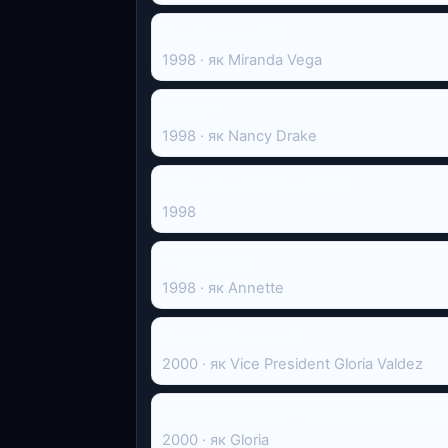
El grito en el cielo
1998 · як Miranda Vega
Exposé
1998 · як Nancy Drake
My Husband's Secret Life
1998
Чорне серце
1998 · як Annette
Chain of Command
2000 · як Vice President Gloria Valdez
A Vision of Murder: The Story of Doniell
2000 · як Gloria