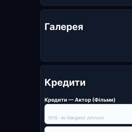
Галерея
Кредити
Кредити — Актор (Фільми)
Savana, sesso e diamanti
1978 · як Margaret Johnson