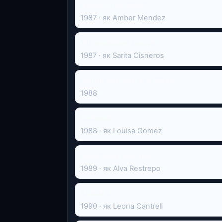
Людина, що біжить
1987 · як Amber Mendez
Усі запобіжні заходи
1987 · як Sarita Cisneros
Con el Corazón en la Mano
1988
Кольори
1988 · як Louisa Gomez
Поцілунок вампіра
1989 · як Alva Restrepo
Хижак 2
1990 · як Leona Cantrell