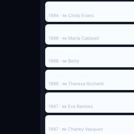
MacShayne: Final Roll of the Dice
1994 · як Cindy Evans
Sudden Terror: The Hijacking of School
1996 · як Marta Caldwell
Caught
1996 · як Betty
For Which He Stands
1996 · як Theresa Rochetti
Acts of Betrayal
1997 · як Eva Ramirez
Catherine's Grove
1997 · як Charley Vasquez