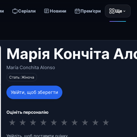
ми
Серіали
Новини
Прем’єри
Ще
Марія Кончіта Ал
María Conchita Alonso
Стать: Жіноча
Увійти, щоб зберегти
Оцініть персоналію
★
★
★
★
★
★
★
★
★
★
Увійдіть, щоб поставити оцінку.