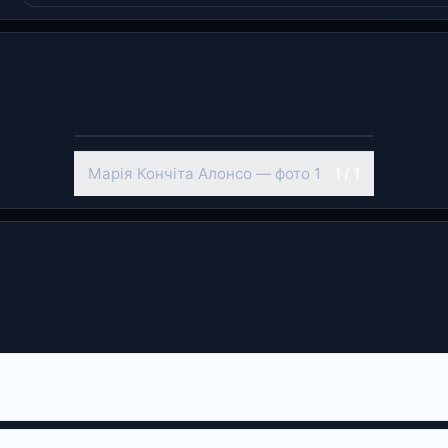
Марія Кончіта Алонсо — фото 1
1 / 1