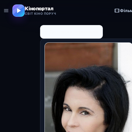
Кінопортал
Філь
СВІТ КІНО ПОРУЧ
← До списку персоналій