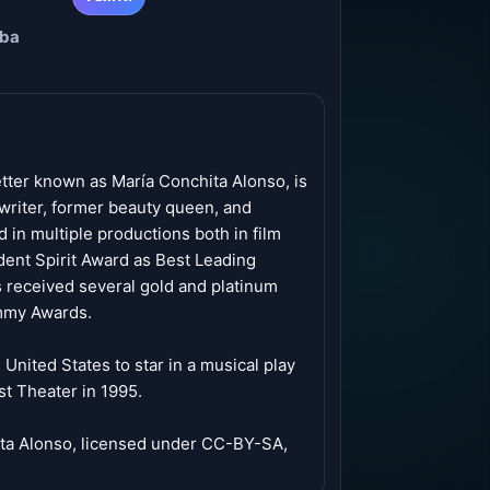
uba
tter known as María Conchita Alonso, is
riter, former beauty queen, and
 in multiple productions both in film
dent Spirit Award as Best Leading
as received several gold and platinum
ammy Awards.
 United States to star in a musical play
t Theater in 1995.
ita Alonso, licensed under CC-BY-SA,