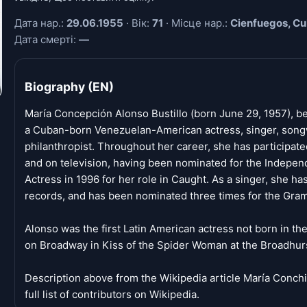
Дата нар.:
29.06.1955
· Вік:
71
· Місце нар.:
Cienfuegos, C
Дата смерті:
—
Biography (EN)
María Concepción Alonso Bustillo (born June 29, 1957), be
a Cuban-born Venezuelan-American actress, singer, songw
philanthropist. Throughout her career, she has participated
and on television, having been nominated for the Indepen
Actress in 1996 for her role in Caught. As a singer, she h
records, and has been nominated three times for the Gr
Alonso was the first Latin American actress not born in the
on Broadway in Kiss of the Spider Woman at the Broadhurs
Description above from the Wikipedia article María Conch
full list of contributors on Wikipedia.