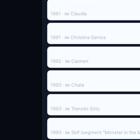
Cuerpos clandestinos
1991 · як Claudia
McBain
1991 · як Christina Santos
Teamster Boss: The Jackie Presser Sto
1992 · як Carmen
Roosters
1993 · як Chata
Дім духів
1993 · як Transito Soto
Sesame Street Jam: A Musical Celebra
1993 · як Self (segment "Monster in the M