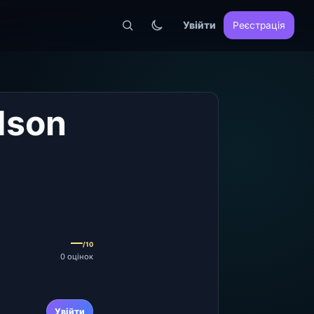
Увійти
Реєстрація
dson
—
/10
0 оцінок
Увійти