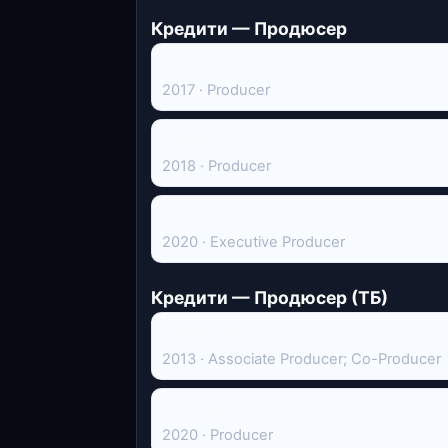
Кредити — Продюсер
The Definites
2017 · Producer
Emmy
2018 · Producer
Citizen Bio
2020 · Executive Producer
Кредити — Продюсер (ТБ)
Темне дитя
2013 · Associate Producer; Co-Producer
Снігобур
2020 · Producer