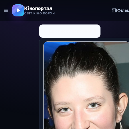
Кінопортал
Філь
СВІТ КІНО ПОРУЧ
← До списку персоналій