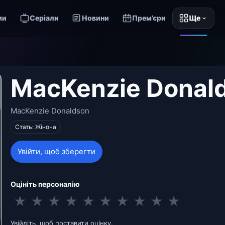
ми
Серіали
Новини
Прем’єри
Ще
MacKenzie Donal
MacKenzie Donaldson
Стать: Жіноча
Увійти, щоб зберегти
Оцініть персоналію
★
★
★
★
★
★
★
★
★
★
Увійдіть, щоб поставити оцінку.