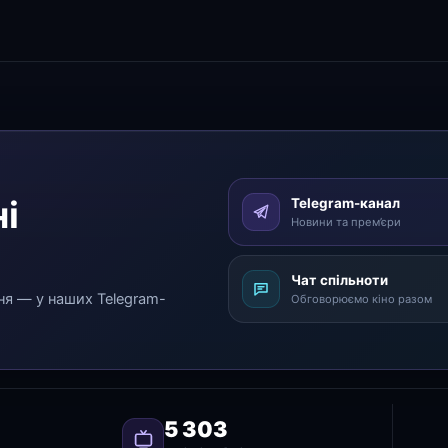
і
Telegram-канал
Новини та прем’єри
Чат спільноти
ня — у наших Telegram-
Обговорюємо кіно разом
5 303