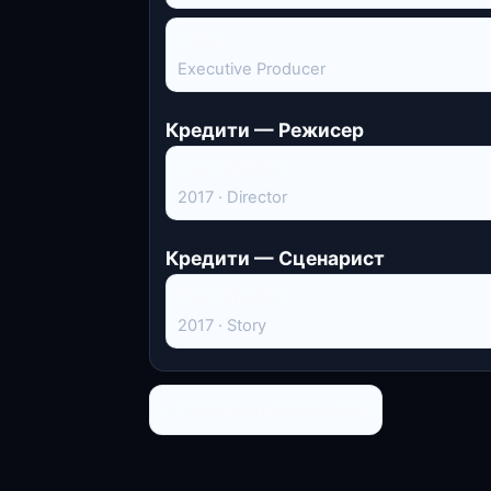
YAGA
Executive Producer
Кредити — Режисер
The Definites
2017 · Director
Кредити — Сценарист
The Definites
2017 · Story
← До списку персоналій