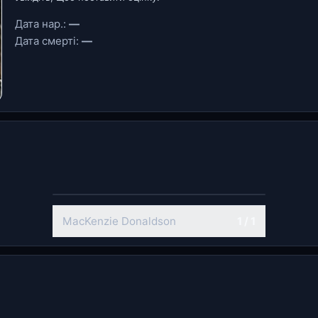
Дата нар.:
—
Дата смерті:
—
MacKenzie Donaldson
1 / 1