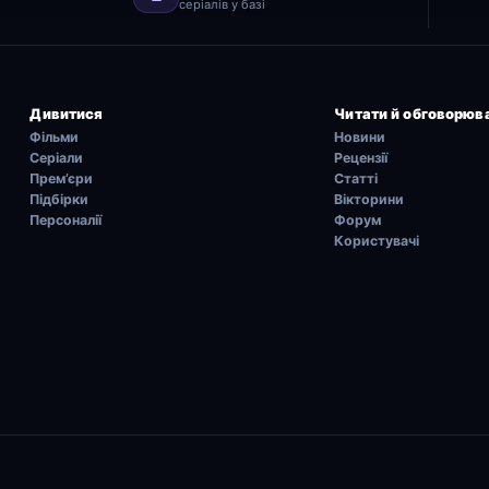
серіалів у базі
Дивитися
Читати й обговорюв
Фільми
Новини
Серіали
Рецензії
Прем’єри
Статті
Підбірки
Вікторини
Персоналії
Форум
Користувачі