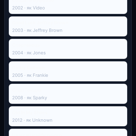
Солдати Буффало
2002 · як Video
Good Luck Jeffrey Brown
2003 · як Jeffrey Brown
Спартанець
2004 · як Jones
Daltry Calhoun
2005 · як Frankie
Спіді Гонщик
2008 · як Sparky
Old In My Shoes
2012 · як Unknown
На межі майбутнього