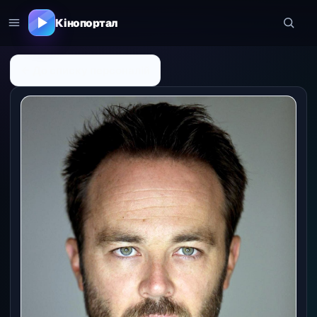
Кінопортал
← До списку персоналій