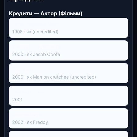
Кредити — Актор (Фільми)
Тонка червона лінія
1998 · як (uncredited)
У пошуках Алібранді
2000 · як Jacob Coote
Bootmen
2000 · як Man on crutches (uncredited)
The Big House
2001
Garage Days
2002 · як Freddy