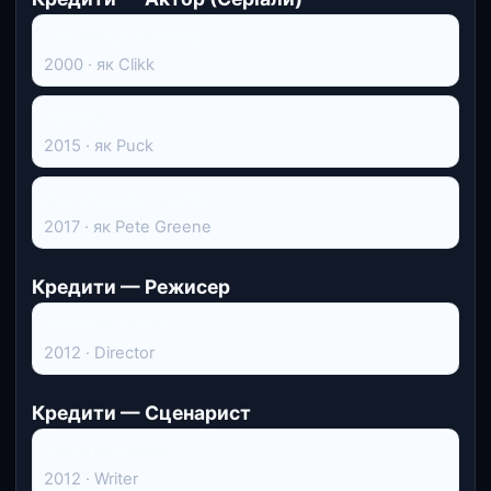
CSI: Місце злочину
2000 · як Clikk
Sense8
2015 · як Puck
Десять днів в долині
2017 · як Pete Greene
Кредити — Режисер
Old In My Shoes
2012 · Director
Кредити — Сценарист
Old In My Shoes
2012 · Writer