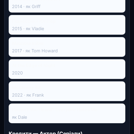
2014 · як Griff
Піднесення Юпітер
2015 · як Vladie
Машина війни
2017 · як Tom Howard
At the Edge of Night
2020
McCrorey Rd.
2022 · як Frank
Haven't You Heard? Everyone Hates Me.
як Dale
Кредити — Актор (Серіали)