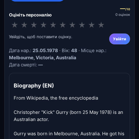
—
/10
Оцініть персоналію
0 оцінок
★
★
★
★
★
★
★
★
★
★
Увійдіть, щоб поставити оцінку.
Увійти
Дата нар.:
25.05.1978
· Вік:
48
· Місце нар.:
Melbourne, Victoria, Australia
Дата смерті:
—
Biography (EN)
From Wikipedia, the free encyclopedia
Christopher "Kick" Gurry (born 25 May 1978) is an
Australian actor.
Gurry was born in Melbourne, Australia. He got his