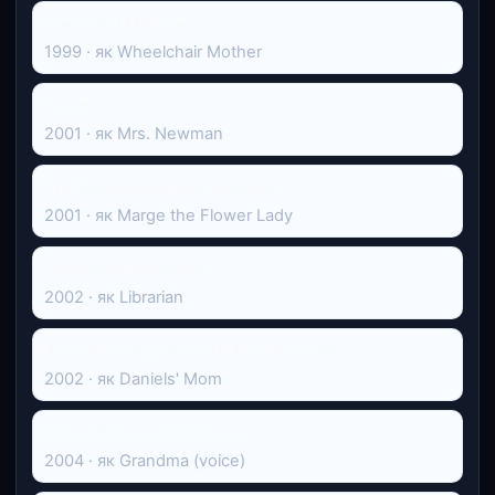
The Third Miracle
1999 · як Wheelchair Mother
Focus
2001 · як Mrs. Newman
The Wandering Soul Murders
2001 · як Marge the Flower Lady
Примарна команда
2002 · як Librarian
American Psycho II: All American Girl
2002 · як Daniels' Mom
Max & Ruby's Christmas
2004 · як Grandma (voice)