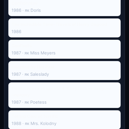
Confidential
1986 · як Doris
The Incredible Time-Travels of Henry Osgood
1986
Goofballs
1987 · як Miss Meyers
Haunted by Her Past
1987 · як Saleslady
Поліцейська академія 4: Квартальна охорона
порядку
1987 · як Poetess
Taking Care of Terrific
1988 · як Mrs. Kolodny