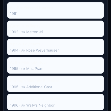
A Little Piece of Heaven
1991
Дитина на борту
1992 · як Matron #1
У раю, як у пастці
1994 · як Rose Weyerhauser
At the Midnight Hour
1995 · як Mrs. Pram
Heritage Minutes: Bluenose
1995 · як Additional Cast
Kids in the Hall: Brain Candy
1996 · як Wally's Neighbor