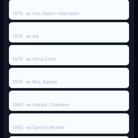
The Clown Murders
1976 · як Gas Station Attendant
High-Ballin'
1978 · як Ma
Torn Between Two Lovers
1979 · як Anna Conti
Summer's Children
1979 · як Mrs. Baines
Cries in the Night
1980 · як Maude Chalmers
The Starlost: The Beginning
1980 · як Garth's Mother