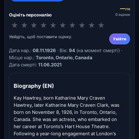
—
/10
Оцініть персоналію
0 оцінок
★
★
★
★
★
★
★
★
★
★
Увійдіть, щоб поставити оцінку.
Увійти
Дата нар.:
08.11.1926
· Вік:
94
(на момент смерті) ·
Місце нар.:
Toronto, Ontario, Canada
Дата смерті:
11.06.2021
Biography (EN)
Kay Hawtrey, born Katharine Mary Craven
Hawtrey, later Katharine Mary Craven Clark, was
born on November 8, 1926, in Toronto, Ontario,
Canada. She was an actress, who embarked on
her career at Toronto’s Hart House Theatre.
Following a year-long engagement at London's