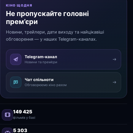
КІНО ЩОДНЯ
Не пропускайте головні
прем’єри
Новини, трейлери, дати виходу та найцікавіші
обговорення — у наших Telegram-каналах.
Telegram-канал
Новини та прем’єри
Чат спільноти
Обговорюємо кіно разом
149 425
фільмів у базі
5 303