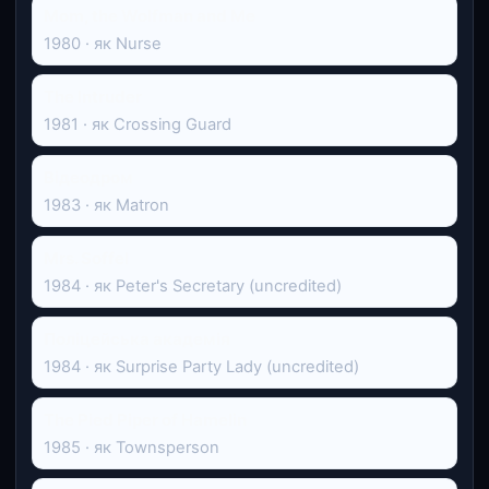
Mom, the Wolfman and Me
1980 · як Nurse
The Intruder
1981 · як Crossing Guard
Відеодром
1983 · як Matron
Mrs. Soffel
1984 · як Peter's Secretary (uncredited)
Поліцейська академія
1984 · як Surprise Party Lady (uncredited)
The Pied Piper of Hamelin
1985 · як Townsperson