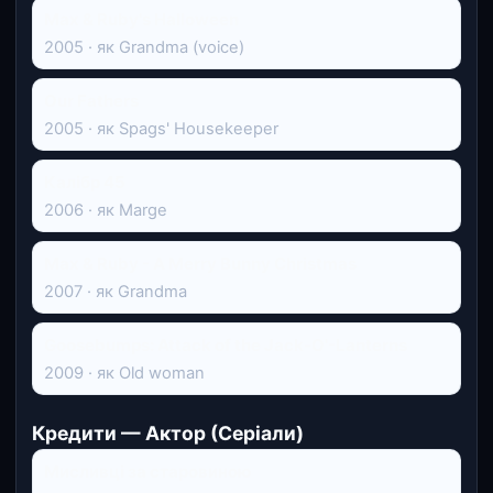
Max & Ruby's Halloween
2005 · як Grandma (voice)
Our Fathers
2005 · як Spags' Housekeeper
Калібр 45
2006 · як Marge
Max & Ruby - A Merry Bunny Christmas
2007 · як Grandma
Goosebumps: Attack of the Jack-O'-Lanterns
2009 · як Old woman
Кредити — Актор (Серіали)
Мисливці за старовиною