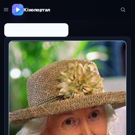
Кінопортал
← До списку персоналій