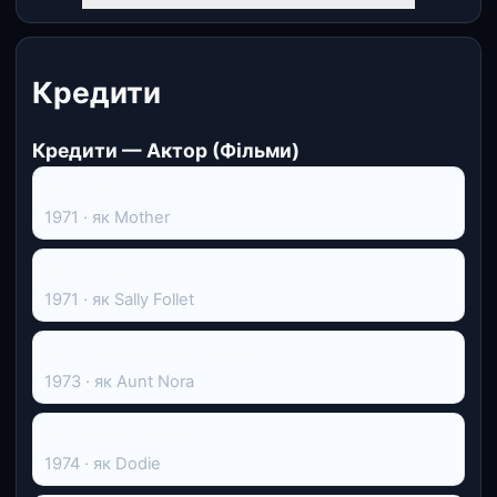
Кредити
Кредити — Актор (Фільми)
Face-Off
1971 · як Mother
All the Way Home
1971 · як Sally Follet
The Thanksgiving Treasure
1973 · як Aunt Nora
The Ottawa Valley
1974 · як Dodie