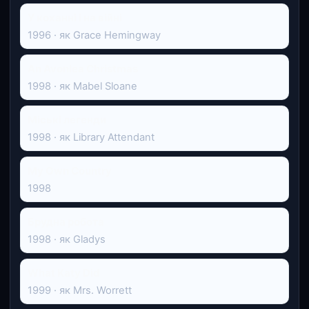
У коханні і на війні
1996 · як Grace Hemingway
An Avonlea Christmas
1998 · як Mabel Sloane
Міські легенди
1998 · як Library Attendant
My Own Country
1998
Брудна робота
1998 · як Gladys
What Katy Did
1999 · як Mrs. Worrett