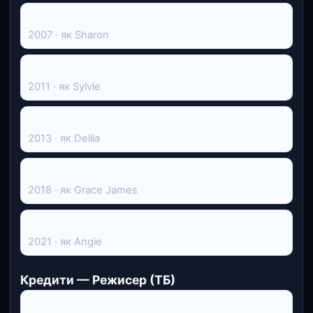
Божевільні
2007 · як Sharon
Безсоромні
2011 · як Sylvie
Фахівці сексу
2013 · як Delila
Американська мрія
2018 · як Grace James
Вторгнення
2021 · як Angie
Кредити — Режисер (ТБ)
Американська мрія