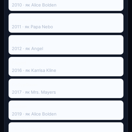
2010 · як Alice Bolden
Ромовий щоденник
2011 · як Papa Nebo
C'mon Man
2012 · як Angel
Caged
2016 · як Karrisa Kline
Субурбікон
2017 · як Mrs. Mayers
Bolden
2019 · як Alice Bolden
Після сварки