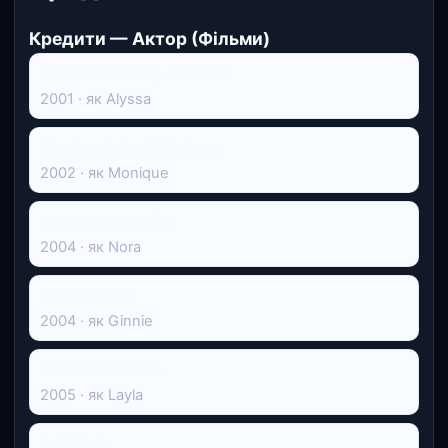
Кредити — Актор (Фільми)
Останній танець за мною
2001 · як Alyssa
Random Acts of Violence
2002 · як Monique
Knuckle Sandwich
2004 · як Nora
Baadasssss!
2004 · як Ginnie
American Fusion
2005 · як Layla
Let's Talk