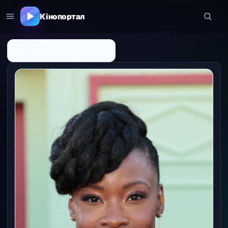
Кінопортал
← До списку персоналій