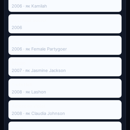
2006 · як Kamilah
Best Kept Secret
2006
The Tenants
2006 · як Female Partygoer
Studio
2007 · як Jasmine Jackson
Truth Hall
2008 · як Lashon
American Violet
2008 · як Claudia Johnson
Louis