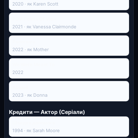
2020 · як Karen Scott
POV: Points Of View
2021 · як Vanessa Clairmonde
Panorama
2022 · як Mother
We Were Meant To
2022
Abigail
2023 · як Donna
Кредити — Актор (Серіали)
Швидка допомога
1994 · як Sarah Moore