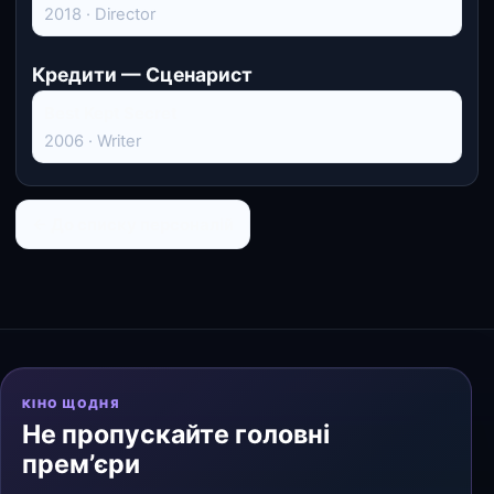
2018 · Director
Кредити — Сценарист
Best Kept Secret
2006 · Writer
← До списку персоналій
КІНО ЩОДНЯ
Не пропускайте головні
прем’єри