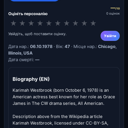
—
/10
Оцініть персоналію
0 оцінок
★
★
★
★
★
★
★
★
★
★
Увійдіть, щоб поставити оцінку.
Увійти
Дата нар.:
06.10.1978
· Вік:
47
· Місце нар.:
Chicago,
Illinois, USA
Дата смерті:
—
Biography (EN)
Karimah Westbrook (born October 6, 1978) is an
American actress best known for her role as Grace
James in The CW drama series, All American.
Description above from the Wikipedia article
Karimah Westbrook, licensed under CC-BY-SA,