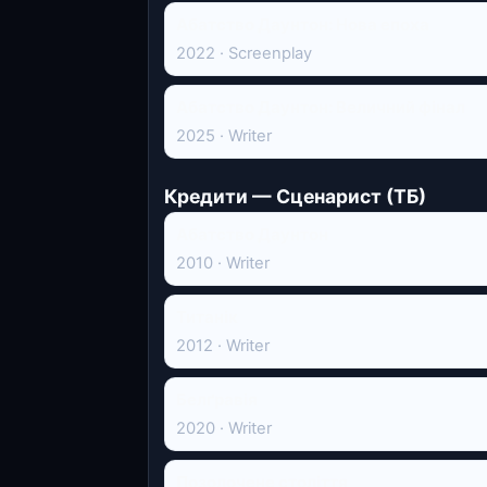
Абатство Даунтон: Нова епоха
2022 · Screenplay
Абатство Даунтон: Величний фінал
2025 · Writer
Кредити — Сценарист (ТБ)
Абатство Даунтон
2010 · Writer
Титанік
2012 · Writer
Белґравія
2020 · Writer
Позолочене століття