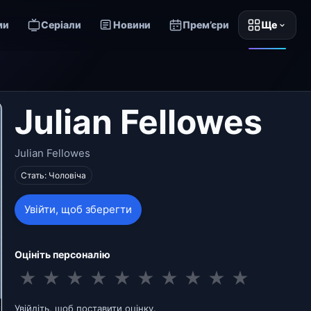
ми
Серіали
Новини
Прем’єри
Ще
Julian Fellowes
Julian Fellowes
Стать: Чоловіча
Увійти, щоб зберегти
Оцініть персоналію
★
★
★
★
★
★
★
★
★
★
Увійдіть, щоб поставити оцінку.