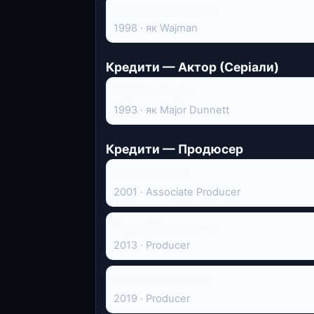
Вандомська площа
1998 · як Wajman
Кредити — Актор (Серіали)
Стрілки Шарпа
1993 · як Major Dunnett
Кредити — Продюсер
Ґосфорд Парк
2001 · Associate Producer
Ромео і Джульєтта
2013 · Producer
Абатство Даунтон
2019 · Producer