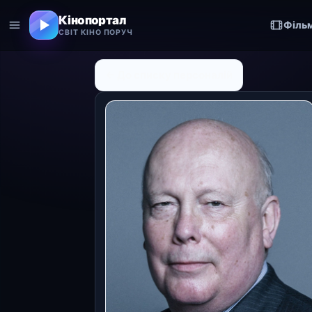
Кінопортал
Філь
СВІТ КІНО ПОРУЧ
← До списку персоналій