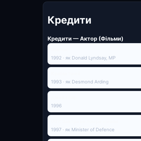
Кредити
Кредити — Актор (Фільми)
Збиток
1992 · як Donald Lyndsay, MP
Країна тіней
1993 · як Desmond Arding
Джейн Ейр
1996
007: Завтра не помре ніколи
1997 · як Minister of Defence