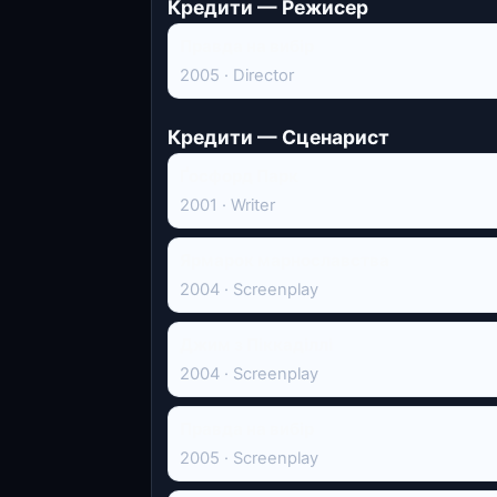
Кредити — Режисер
Правда на вибір
2005 · Director
Кредити — Сценарист
Ґосфорд Парк
2001 · Writer
Ярмарок марнославства
2004 · Screenplay
Джим з Піккаділлі
2004 · Screenplay
Правда на вибір
2005 · Screenplay