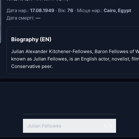
Дата нар.:
17.08.1949
· Вік:
76
· Місце нар.:
Cairo, Egypt
Дата смерті:
—
Biography (EN)
Julian Alexander Kitchener-Fellowes, Baron Fellowes of W
known as Julian Fellowes, is an English actor, novelist, fil
Conservative peer.
Julian Fellowes
1 / 1