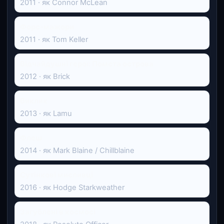
2011 · як Connor McLean
Форс-мажори
2011 · як Tom Keller
Відчайдушні герої: Помста острова
2012 · як Brick
Виклик
2013 · як Lamu
Флеш
2014 · як Mark Blaine / Chillblaine
Сутінкові мисливці
2016 · як Hodge Starkweather
Загублені в космосі