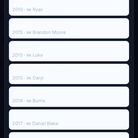
Пила 3D
2010 · як Ryan
The Perfect Girlfriend
2015 · як Brandon Moore
10 Speed
2015 · як Luke
The Exorcism of Molly Hartley
2015 · як Daryl
Вогняне пекло
2016 · як Burns
Deadly Secrets by the Lake
2017 · як Daniel Blake