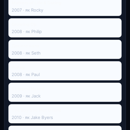
Matters of Life & Dating
2007 · як Rocky
Growing Op
2008 · як Philip
Десяте коло
2008 · як Seth
Рокер
2008 · як Paul
Stripped Naked
2009 · як Jack
The Boy She Met Online
2010 · як Jake Byers