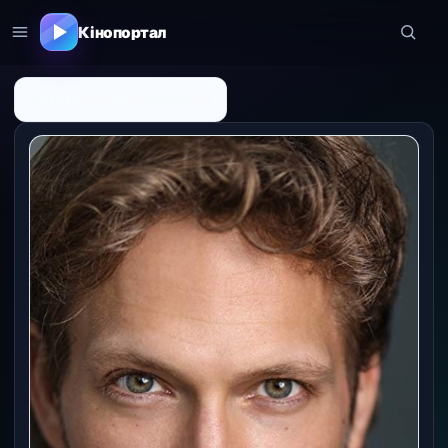
Кінопортал
← До списку персоналій