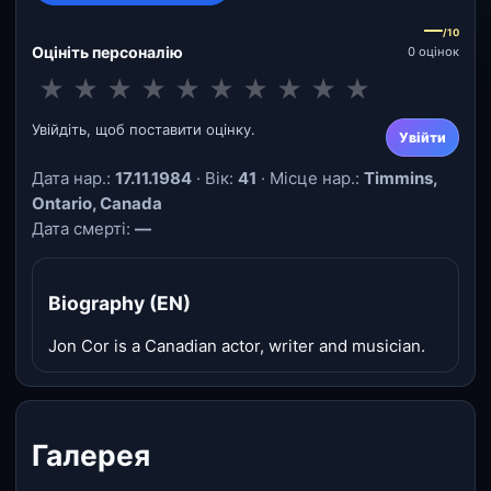
—
/10
Оцініть персоналію
0 оцінок
★
★
★
★
★
★
★
★
★
★
Увійдіть, щоб поставити оцінку.
Увійти
Дата нар.:
17.11.1984
· Вік:
41
· Місце нар.:
Timmins,
Ontario, Canada
Дата смерті:
—
Biography (EN)
Jon Cor is a Canadian actor, writer and musician.
Галерея