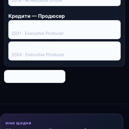
2018 · як Resolute Officer
Кредити — Продюсер
Be Mine
2021 · Executive Producer
The Way to the Heart
2024 · Executive Producer
← До списку персоналій
КІНО ЩОДНЯ