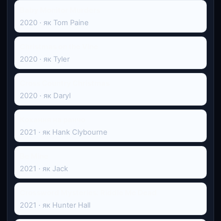
Baby Monitor Murders
2020 · як Tom Paine
Christmas on the Vine
2020 · як Tyler
Cross Country Christmas
2020 · як Daryl
Кохання на ранчо
2021 · як Hank Clybourne
Be Mine
2021 · як Jack
Crossword Mysteries: Riddle Me Dead
2021 · як Hunter Hall