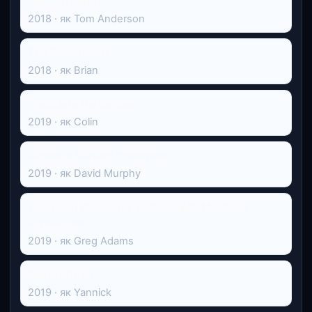
Love on Safari
2018 · як Tom Anderson
The Sweetheart
2018 · як Brian
Trouble in the Garden
2019 · як Colin
Picture a Perfect Christmas
2019 · як David Murphy
Таємниці ідеальних фотографій: Мертвий
наречений
2019 · як Greg Adams
Beast Within
2019 · як Yannick