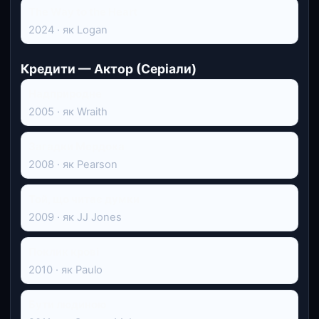
The Way to the Heart
2024 · як Logan
Кредити — Актор (Серіали)
Надприродне
2005 · як Wraith
Загадки Мердока
2008 · як Pearson
Той, що читає думки
2009 · як JJ Jones
Поклик крові
2010 · як Paulo
Бути людиною