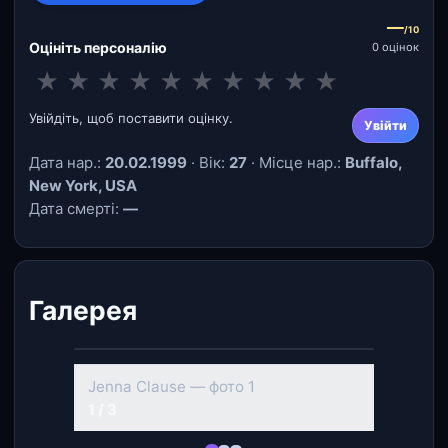
—
/10
Оцініть персоналію
0 оцінок
★
★
★
★
★
★
★
★
★
★
Увійдіть, щоб поставити оцінку.
Увійти
Дата нар.:
20.02.1999
· Вік:
27
· Місце нар.:
Buffalo,
New York, USA
Дата смерті:
—
Галерея
‹
›
Jenna Clause — фото 2
2 / 3