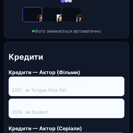
Фото змінюються автоматично
Кредити
Кредити — Актор (Фільми)
In the Beginning was Water and Sky
2017 · як Tongue Prick Girl
Cold Brook
2019 · як Student
Кредити — Актор (Серіали)