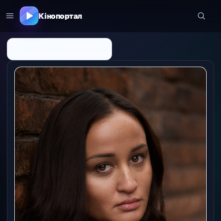
Кінопортал
← До списку персоналій