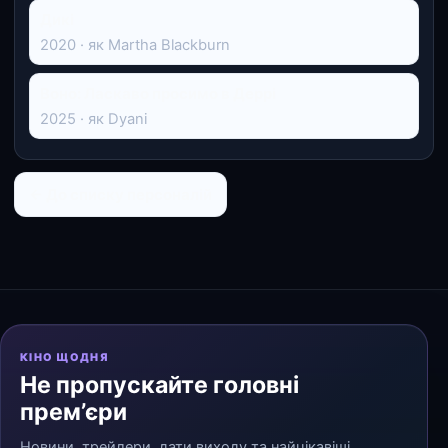
Дикі
2020 · як Martha Blackburn
Воно: Ласкаво просимо в Деррі
2025 · як Dyani
← До списку персоналій
КІНО ЩОДНЯ
Не пропускайте головні
прем’єри
Новини, трейлери, дати виходу та найцікавіші