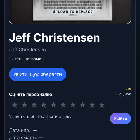
Jeff Christensen
Jeff Christensen
Стать: Чоловіча
Увійти, щоб зберегти
—
/10
Оцініть персоналію
0 оцінок
★
★
★
★
★
★
★
★
★
★
Увійдіть, щоб поставити оцінку.
Увійти
Дата нар.:
—
Дата смерті:
—