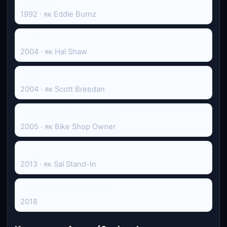
Liar's Edge
1992 · як Eddie Burnz
Інший
2004 · як Hal Shaw
Hustle
2004 · як Scott Breedan
Knights of the South Bronx
2005 · як Bike Shop Owner
Я йду за тобою
2013 · як Sal Stand-In
Lust of the Vampire Girls
2018