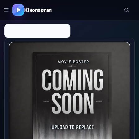
Кінопортал
← До списку персоналій