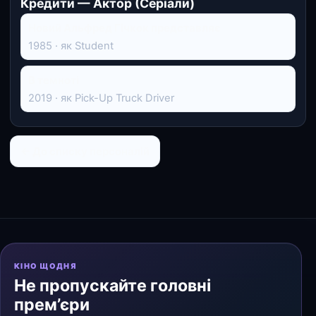
Кредити — Актор (Серіали)
Новий Альфред Гічкок представляє
1985 · як Student
В темноті
2019 · як Pick-Up Truck Driver
← До списку персоналій
КІНО ЩОДНЯ
Не пропускайте головні
прем’єри