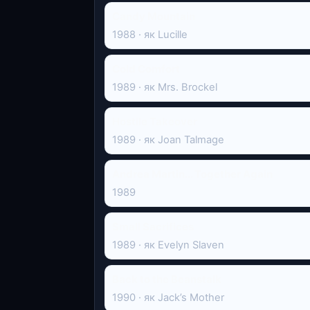
Candy Mountain
1988 · як Lucille
Cold Comfort
1989 · як Mrs. Brockel
Hostile Takeover
1989 · як Joan Talmage
Andrea Martin... Together Again
1989
Small Sacrifices
1989 · як Evelyn Slaven
Back to the Beanstalk
1990 · як Jack’s Mother