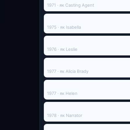
1971 · як Casting Agent
My Pleasure Is My Business
1975 · як Isabella
Ada
1976 · як Leslie
One Man
1977 · як Alicia Brady
World of Darkness
1977 · як Helen
Margaret Laurence, First Lady of Man
1978 · як Narrator
Drying Up the Streets