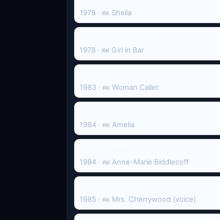
1978 · як Sheila
Tomorrow Never Comes
1978 · як Girl in Bar
Відеодром
1983 · як Woman Caller
When We First Met
1984 · як Amelia
Finders Keepers
1984 · як Anne-Marie Biddlecoff
Дбайливi ведмедики
1985 · як Mrs. Cherrywood (voice)