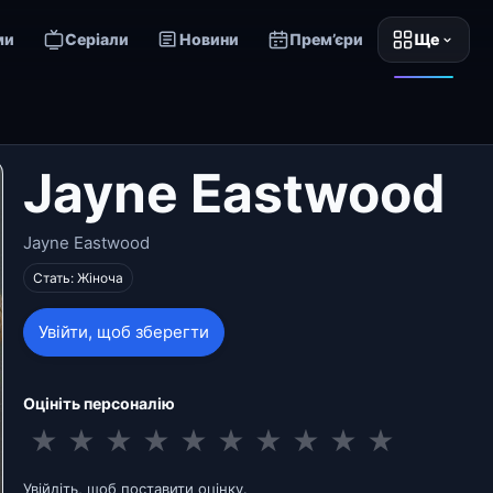
ми
Серіали
Новини
Прем’єри
Ще
Jayne Eastwood
Jayne Eastwood
Стать: Жіноча
Увійти, щоб зберегти
Оцініть персоналію
★
★
★
★
★
★
★
★
★
★
Увійдіть, щоб поставити оцінку.