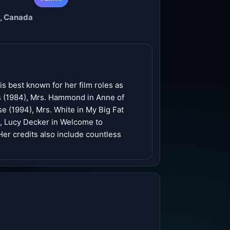
o, Canada
s best known for her film roles as
s (1984), Mrs. Hammond in Anne of
e (1994), Mrs. White in My Big Fat
), Lucy Decker in Welcome to
er credits also include countless