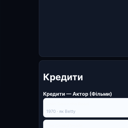
Кредити
Кредити — Актор (Фільми)
Goin' Down the Road
1970 · як Betty
The Crowd Inside