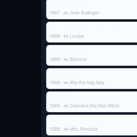
Nowhere to Hide
1987 · як Jean Bollinger
Shades of Love: Indigo Autumn
1988 · як Louise
Drop-Out Mother
1988 · як Blanche
Night Friend
1988 · як Rita the bag lady
Once Upon a Giant
1988 · як Diabolica the Bad Witch
God Bless the Child
1988 · як Mrs. Prentice