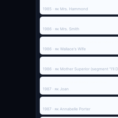
Anne of Green Gables
1985 · як Mrs. Hammond
My Pet Monster
1986 · як Mrs. Smith
The Incredible Time-Travels of Henry 
1986 · як Wallace's Wife
Really Weird Tales
1986 · як Mother Superior (segment "I'll D
The Kidnapping of Baby John Doe
1987 · як Joan
Love at Stake
1987 · як Annabelle Porter