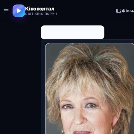
Кінопортал
Філь
СВІТ КІНО ПОРУЧ
← До списку персоналій