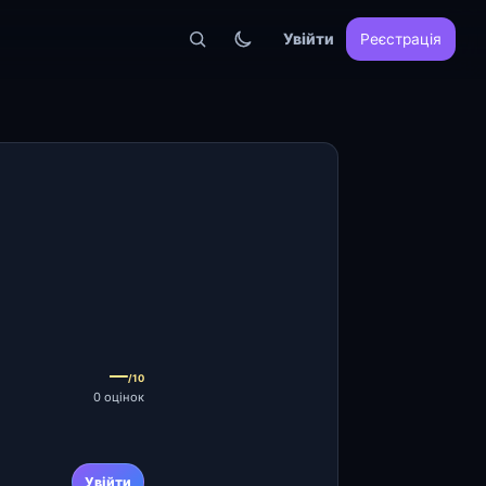
Увійти
Реєстрація
—
/10
0 оцінок
Увійти