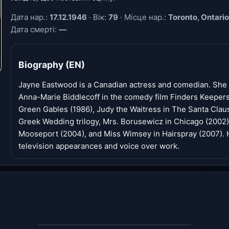
Дата нар.:
17.12.1946
· Вік:
79
· Місце нар.:
Toronto, Ontari
Дата смерті:
—
Biography (EN)
Jayne Eastwood is a Canadian actress and comedian. She i
Anna-Marie Biddlecoff in the comedy film Finders Keeper
Green Gables (1986), Judy the Waitress in The Santa Claus
Greek Wedding trilogy, Mrs. Borusewicz in Chicago (2002
Mooseport (2004), and Miss Wimsey in Hairspray (2007). H
television appearances and voice over work.
‹
›