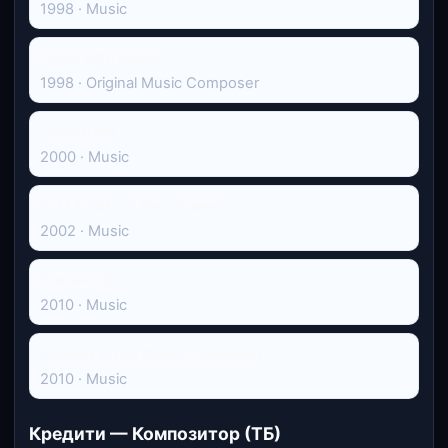
1998 · Music
Cider with Rosie
1998 · Original Music Composer
Longitude
2000 · Music
9/11 A Tale of Two Towers
2002 · Music
Podshock
2010 · Music
Playing in the Green Cathedral
2010 · Music
Кредити — Композитор (ТБ)