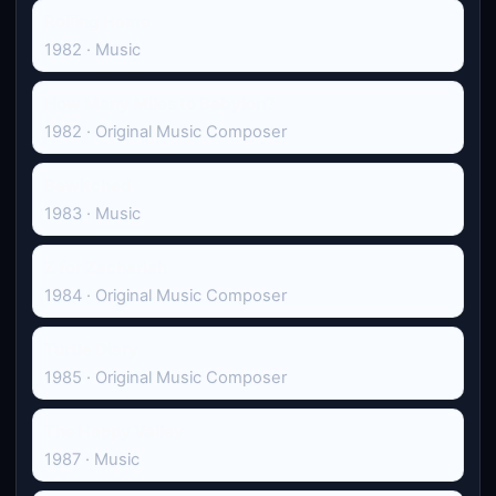
Rolling Home
1982 · Music
How Many Miles to Babylon?
1982 · Original Music Composer
Bewitched
1983 · Music
Z for Zachariah
1984 · Original Music Composer
Turtle Diary
1985 · Original Music Composer
The Happy Valley
1987 · Music