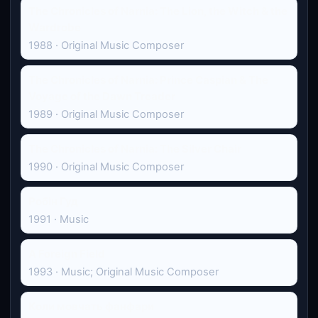
The Chronicles of Narnia: The Lion, the Witch & the
Wardrobe
1988 · Original Music Composer
The Chronicles of Narnia: Prince Caspian & The
Voyage of the Dawn Treader
1989 · Original Music Composer
The Chronicles of Narnia: The Silver Chair
1990 · Original Music Composer
Робін Гуд
1991 · Music
A Foreign Field
1993 · Music; Original Music Composer
Коли мовчать фанфари