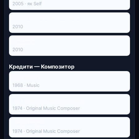
2005 · як Self
Playing in the Green Cathedral
2010
Podshock
2010
Кредити — Композитор
Sunflowers
1968 · Music
The Treasure of Abbot Thomas
1974 · Original Music Composer
The Changeling
1974 · Original Music Composer