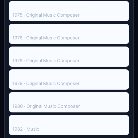
Doctor Who: Terror of the Zygons
1975 · Original Music Composer
Doctor Who: The Seeds of Doom
1976 · Original Music Composer
As You Like It
1978 · Original Music Composer
Буття Брайана за Монті Пайтоном
1979 · Original Music Composer
Пси війни
1980 · Original Music Composer
Soft Targets
1982 · Music