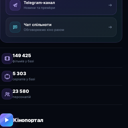
Telegram-канал
Новини та прем’єри
Чат спільноти
Обговорюємо кіно разом
149 425
фільмів у базі
5 303
серіалів у базі
23 580
персоналій
Кінопортал