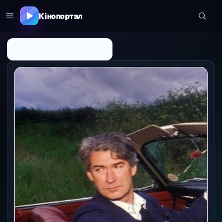
Кінопортал
← До списку персоналій