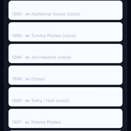
Канікули Ґуфі
1995 · як Additional Voices (voice)
A Rugrats Chanukah
1996 · як Tommy Pickles (voice)
Treasure Island
1996 · як Jim Hawkins (voice)
Jungle Cubs
1996 · як (Voice)
Edith Ann's Christmas (Just Say Noël)
1996 · як Torky / Hub (voice)
A Rugrats Vacation
1997 · як Tommy Pickles