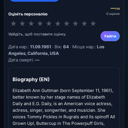
—
/10
Оцініть персоналію
0 оцінок
★
★
★
★
★
★
★
★
★
★
Увійдіть, щоб поставити оцінку.
Увійти
Дата нар.:
11.09.1961
· Вік:
64
· Місце нар.:
Los
Angeles, California, USA
Дата смерті:
—
Biography (EN)
Elizabeth Ann Guttman (born September 11, 1961),
better known by her stage names of Elizabeth
Daily and E.G. Daily, is an American voice actress,
actress, singer, songwriter, and musician. She
voices Tommy Pickles in Rugrats and its spinoff All
Grown Up!, Buttercup in The Powerpuff Girls,