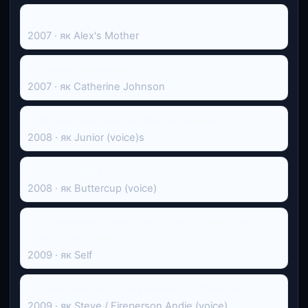
White Air
2007 · як Alex's Mother
Білявка в шоколаді
2007 · як Catherine Johnson
Tomtar & troll: Den hemliga kammaren
2008 · як Junior (voice)s
The Powerpuff Girls Rule!!!
2008 · як Buttercup (voice)
The Powerpuff Girls: Who, What, Where, How,
Why... Who Cares?
2009 · як Self
Curious George: A Very Monkey Christmas
2009 · як Steve / Fireperson Andie (voice)