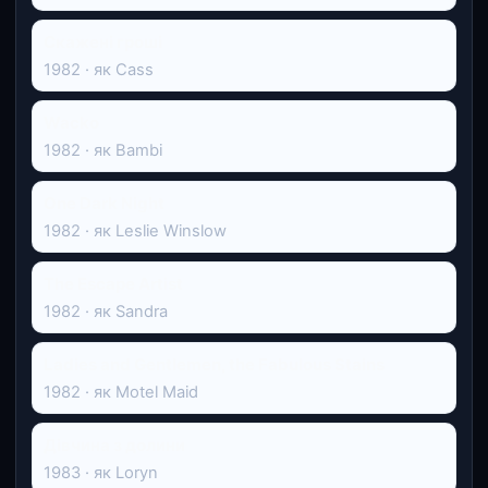
Скажені гроші
1982 · як Cass
Wacko
1982 · як Bambi
One Dark Night
1982 · як Leslie Winslow
The Escape Artist
1982 · як Sandra
Ladies and Gentlemen, the Fabulous Stains
1982 · як Motel Maid
Дівчина з долини
1983 · як Loryn