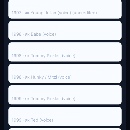
Fakin' Da Funk
1997 · як Young Julian (voice) (uncredited)
Бейб: Поросятко у місті
1998 · як Babe (voice)
Карапузи
1998 · як Tommy Pickles (voice)
Storybook Friends: A Little Christmas Magic
1998 · як Hunky / Mitzi (voice)
Rugrats: Runaway Reptar
1999 · як Tommy Pickles (voice)
We Wish You a Merry Christmas
1999 · як Ted (voice)