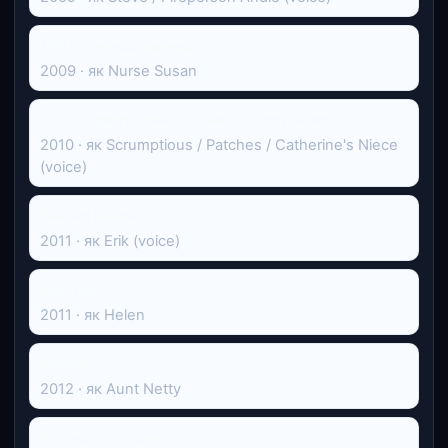
Мій ангел-охоронець
2009 · як Nurse Susan
Кішки проти собак: Помста Кітті Галор
2010 · як Scrumptious / Patches / Catherine's Niece
(voice)
Веселі ніжки 2
2011 · як Erik (voice)
Boy Toy
2011 · як Helen
Yellow
2012 · як Aunt Netty
Ральф-руйнівник