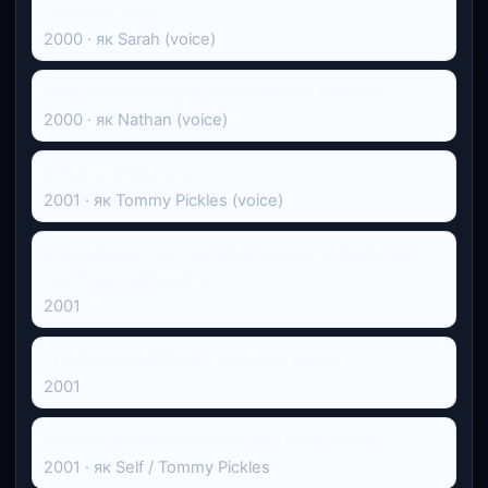
Lazarus Lives
2000 · як Sarah (voice)
Alvin and the Chipmunks Meet the Wolfman
2000 · як Nathan (voice)
A Rugrats Kwanzaa
2001 · як Tommy Pickles (voice)
Roughnecks: The Starship Troopers Chronicles -
The Pluto Campaign
2001
The Powerpuff Girls: The Mane Event
2001
Rugrats: Still Babies After All These Years
2001 · як Self / Tommy Pickles