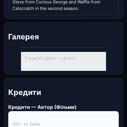
Steve from Curious George and Waffle from
Catscratch in the second season.
Галерея
Елізабет Дейлі — фото 1
1 / 1
Кредити
Кредити — Актор (Фільми)
Street Music
1981 · як Sadie