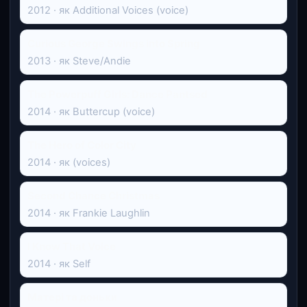
2012 · як Additional Voices (voice)
Curious George Swings into Spring
2013 · як Steve/Andie
The Powerpuff Girls: Dance Pantsed
2014 · як Buttercup (voice)
The Hero of Color City
2014 · як (voices)
Second Chance Christmas
2014 · як Frankie Laughlin
I Know That Voice
2014 · як Self
Матері та доньки