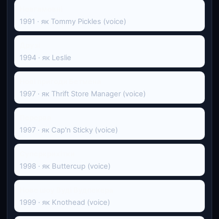
Невгамовні
1991 · як Tommy Pickles (voice)
Друзі
1994 · як Leslie
Нові пригоди Бетмена
1997 · як Thrift Store Manager (voice)
Перерва
1997 · як Cap'n Sticky (voice)
Суперкрихітки
1998 · як Buttercup (voice)
Нове шоу Вуді Вудпекера
1999 · як Knothead (voice)