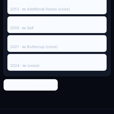
Дядько Діда
2013 · як Additional Voices (voice)
Шоу Келлі Кларксон
2019 · як Self
Джеллістоун!
2021 · як Buttercup (voice)
Ґрімзбурґ
2024 · як (voice)
← До списку персоналій