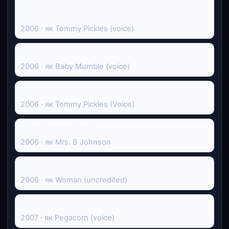
Rugrats: Tales from the Crib: Three Jacks & A
Beanstalk
2006 · як Tommy Pickles (voice)
Веселі ніжки
2006 · як Baby Mumble (voice)
Nick Picks Christmas: Nickelodeon Festive Tales
2006 · як Tommy Pickles (Voice)
Potheads: The Movie
2006 · як Mrs. B Johnson
Аквамарин
2006 · як Woman (uncredited)
What's Wrong with Ruth?
2007 · як Pegacorn (voice)