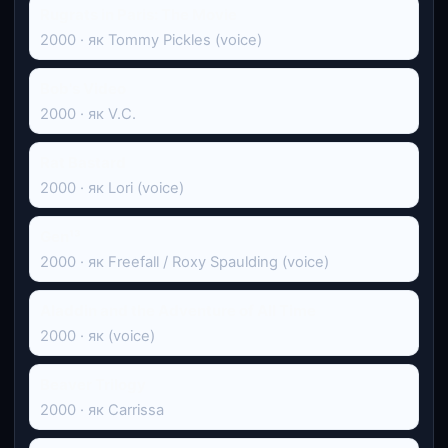
Rugrats in Paris: The Movie
2000 · як Tommy Pickles (voice)
Bob's Video
2000 · як V.C.
Rat Bastard
2000 · як Lori (voice)
Gen¹³
2000 · як Freefall / Roxy Spaulding (voice)
Aladdin and the Adventure of All Time
2000 · як (voice)
Beaver Trilogy
2000 · як Carrissa