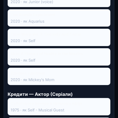
2020 · як Junior (voice)
The Blonde Experiment
2020 · як Aquarius
Time Warp Vol. 3: Comedy and Camp
2020 · як Self
Skin: A History of Nudity in the Movies
2020 · як Self
Дівчина з долини
2020 · як Mickey's Mom
Кредити — Актор (Серіали)
Суботнього вечора в прямому ефірі
1975 · як Self - Musical Guest