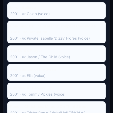
Lord, I Believe
2001 · як Caleb (voice)
Roughnecks: The Starship Troopers Chronicles -
The Pluto Campaign
2001 · як Private Isabelle 'Dizzy' Flores (voice)
The Lord’s Prayer
2001 · як Jason / The Child (voice)
The Trumpet of the Swan
2001 · як Ella (voice)
Rugrats: All Growed Up
2001 · як Tommy Pickles (voice)
Recess Christmas: Miracle On Third Street
2001 · як Trisha/Cap'n Sticky/Mall Elf/Kid #2