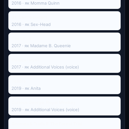
2016 · як Momma Quinn
31: Свято смерті
2016 · як Sex-Head
The Litch
2017 · як Madame B. Queenie
Емоджі муві
2017 · як Additional Voices (voice)
Tellers
2019 · як Anita
Curious George: Royal Monkey
2019 · як Additional Voices (voice)
Gnomes & Trolls II: The Forest Trial