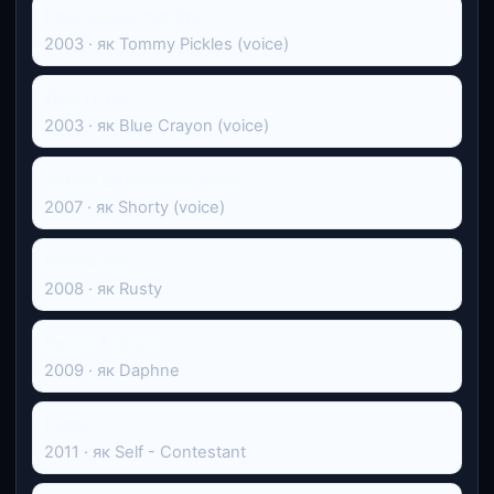
Невгамовні підлітки
2003 · як Tommy Pickles (voice)
Ліло і Стіч
2003 · як Blue Crayon (voice)
Земля до початку часів
2007 · як Shorty (voice)
Менталіст
2008 · як Rusty
Буває й гірше
2009 · як Daphne
Голос
2011 · як Self - Contestant