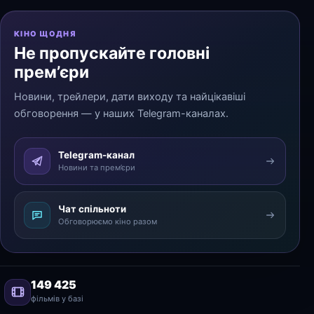
КІНО ЩОДНЯ
Не пропускайте головні
прем’єри
Новини, трейлери, дати виходу та найцікавіші
обговорення — у наших Telegram-каналах.
Telegram-канал
Новини та прем’єри
Чат спільноти
Обговорюємо кіно разом
149 425
фільмів у базі