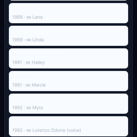
Bad Dreams
1988 · як Lana
Loverboy
1989 · як Linda
Він зведе мене з розуму
1991 · як Hailey
Dogfight
1991 · як Marcie
Condition: Critical
1992 · як Myra
Lorenzo's Oil
1992 · як Lorenzo Odone (voice)