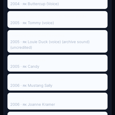
2004 · як Buttercup (Voice)
Rugrats: Tales from the Crib: Snow White
2005 · як Tommy (voice)
Disney's Christmas Favorites
2005 · як Louie Duck (voice) (archive sound)
(uncredited)
The Devil's Rejects
2005 · як Candy
Mustang Sally's Horror House
2006 · як Mustang Sally
Cutting Room
2006 · як Joanne Kramer