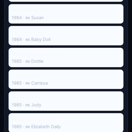
Велике почуття
1984 · як Susan
Вулиці у вогні
1984 · як Baby Doll
Pee-wee's Big Adventure
1985 · як Dottie
The Orkly Kid
1985 · як Carrissa
Fandango
1985 · як Judy
Краще вже померти
1985 · як Elizabeth Daily