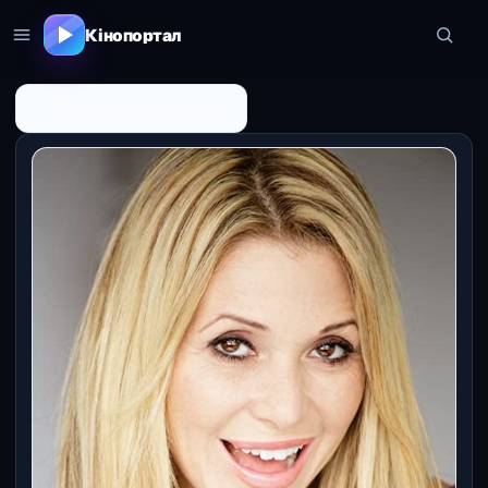
Кінопортал
← До списку персоналій