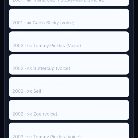
Канікули: Кінець школі
2001 · як Cap'n Sticky (voice)
Rugrats: Babies in Toyland
2002 · як Tommy Pickles (Voice)
The Powerpuff Girls Movie
2002 · як Buttercup (voice)
The Making and Meaning of 'We Are Family'
2002 · як Self
A Baby Blues Christmas Special
2002 · як Zoe (voice)
Карапузи зустрічаються з Торнберрі
2003 · як Tommy Pickles (voice)