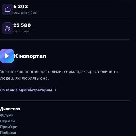
5 303
серіалів у базі
23 580
персоналій
Кінопортал
Український портал про фільми, серіали, акторів, новини та
людей, які люблять кіно.
Зв’язок з адміністратором
Дивитися
Фільми
Серіали
Прем’єри
Підбірки