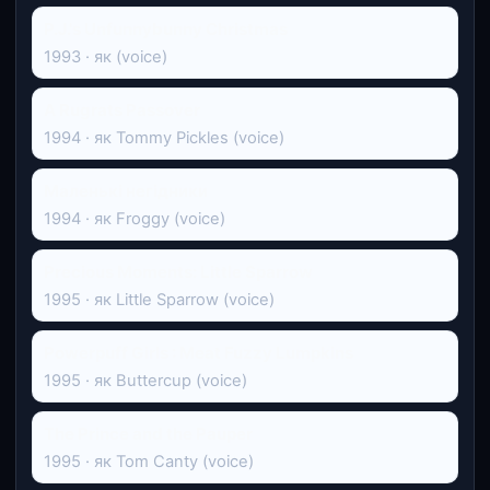
P.J.'s Unfunnybunny Christmas
1993 · як (voice)
A Rugrats Passover
1994 · як Tommy Pickles (voice)
Маленькі негідники
1994 · як Froggy (voice)
Precious Moments: Little Sparrow
1995 · як Little Sparrow (voice)
Powerpuff Girls : Meat Fuzzy Lumpkins
1995 · як Buttercup (voice)
The Prince and the Pauper
1995 · як Tom Canty (voice)