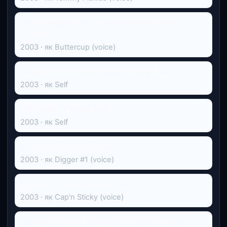
The Powerpuff Girls: 'Twas the Fight Before
Christmas
2003 · як Buttercup (voice)
Valley Girl: 20 Totally Tubular Years Later
2003 · як Self
The Music of Valley Girl
2003 · як Self
Recess: All Growed Down
2003 · як Digger #1 (voice)
Recess: Taking the Fifth Grade
2003 · як Cap'n Sticky (voice)
Cartoon Network Christmas: Yuletide Follies